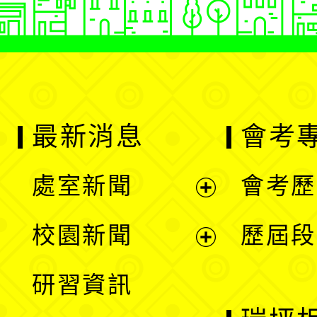
最新消息
會考
處室新聞
會考歷
展
校園新聞
歷屆段
開
展
研習資訊
選
開