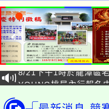
「本色祭」8/29、30
8/21下午1時於龍潭區
場熱烈登場!
YOUNG桃局內行報名
徵才活動。
8月14至27日，桃園
局官網。
115年桃園市運動會8/1
開!
最新消息-競