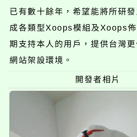
115年桃園市運動會8/1
已有數十餘年，希望能將所研發
開!
桃園市低收入戶享有免
田徑場及游泳池舉行。
成各類型Xoops模組及Xoops
大園自造教育及科技中心
視費優惠，中低收入戶
期支持本人的用戶，提供台灣更
大溪自造教育及科技中心
份教師增能研習
半價優惠，詳情可洽有
網站架設環境。
淨零綠生活教案入校路
份教師研習
者。
開發者相片
115年食農教育專業人
會
程