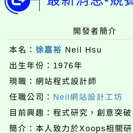
桃園市低收入戶享有免
田徑場及游泳池舉行。
大園自造教育及科技中心
視費優惠，中低收入戶
開發者簡介
大溪自造教育及科技中心
份教師增能研習
半價優惠，詳情可洽有
本名：
徐嘉裕
Neil Hsu
淨零綠生活教案入校路
份教師研習
者。
出生年份：1976年
115年食農教育專業人
會
現職：網站程式設計師
「本色祭」8/29、30
程
任職公司：
Neil網站設計工坊
8/21下午1時於龍潭區
場熱烈登場!
目前興趣：程式研究，創意突破
YOUNG桃局內行報名
徵才活動。
8月14至27日，桃園
簡介：本人致力於Xoops相關
局官網。