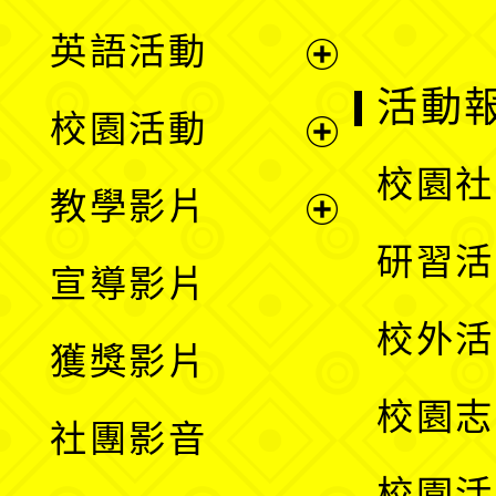
英語活動
展
活動
校園活動
開
展
校園社
教學影片
選
開
展
研習活
宣導影片
單
選
開
校外活
獲獎影片
單
選
校園志
社團影音
單
校園活