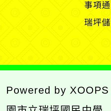
開
展
事項通
選
開
瑞坪儲
單
選
單
Powered by
XOOPS
園市立瑞坪國民中學