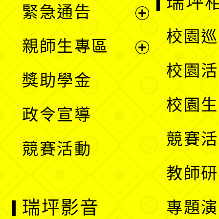
瑞坪
緊急通告
單
選
展
校園巡
親師生專區
單
開
展
校園活
獎助學金
選
開
校園生
政令宣導
單
選
競賽活
競賽活動
單
教師研
瑞坪影音
專題演