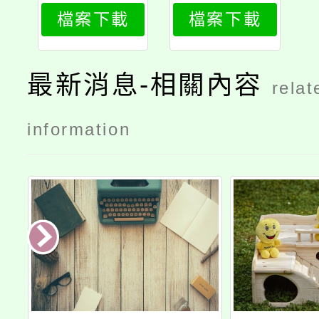
935_attach
5號
檔案下載
檔案下載
1
最新消息-相關內容
relat
information