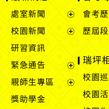
處室新聞
會考歷
展
校園新聞
歷屆段
開
展
研習資訊
選
開
瑞坪
緊急通告
單
選
展
校園巡
親師生專區
單
開
展
校園活
獎助學金
選
開