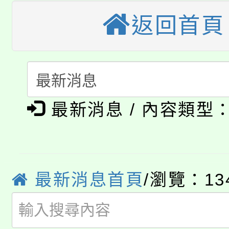
視費優惠，中低收入戶
返回首頁
大溪自造教育及科技中心
份教師增能研習
半價優惠，詳情可洽有
淨零綠生活教案入校路
份教師研習
者。
115年食農教育專業人
會
「本色祭」8/29、30
程
最新消息 / 內容類型
8/21下午1時於龍潭區
場熱烈登場!
YOUNG桃局內行報名
徵才活動。
8月14至27日，桃園
最新消息首頁
/瀏覽：13
局官網。
115年桃園市運動會8/1
開!