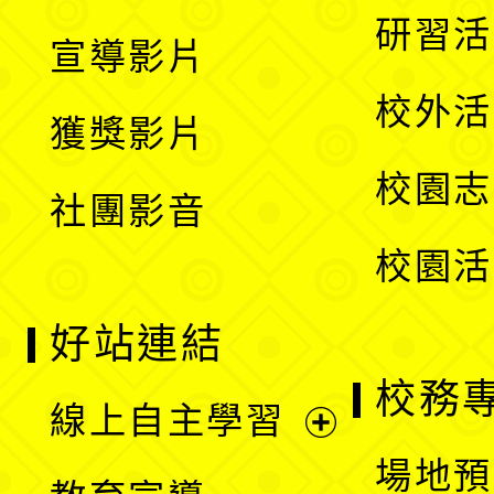
選
開
展
研習活
宣導影片
單
選
開
校外活
獲獎影片
單
選
校園志
社團影音
單
校園活
好站連結
校務
線上自主學習
展
場地預