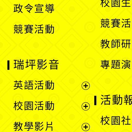
校園生
政令宣導
單
選
競賽活
競賽活動
單
教師研
瑞坪影音
專題演
英語活動
展
活動
校園活動
開
展
校園社
教學影片