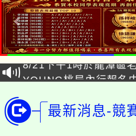
「本色祭」8/29、30
8/21下午1時於龍潭區
場熱烈登場!
YOUNG桃局內行報名
徵才活動。
8月14至27日，桃園
局官網。
115年桃園市運動會8/1
開!
最新消息-競
桃園市低收入戶享有免
田徑場及游泳池舉行。
大園自造教育及科技中心