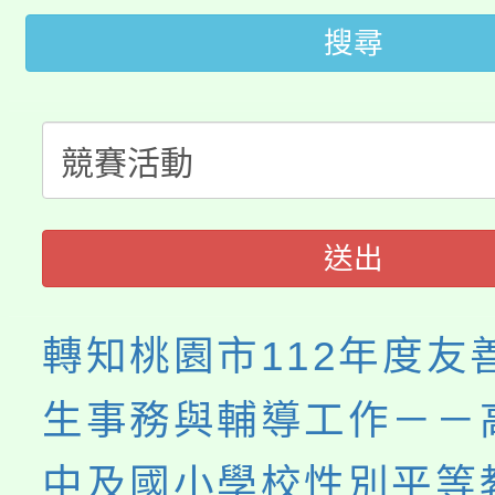
桃園市低收入戶享有免
田徑場及游泳池舉行。
搜尋
大園自造教育及科技中心
視費優惠，中低收入戶
大溪自造教育及科技中心
份教師增能研習
半價優惠，詳情可洽有
淨零綠生活教案入校路
份教師研習
者。
115年食農教育專業人
會
送出
程
轉知桃園市112年度友
生事務與輔導工作－－
中及國小學校性別平等