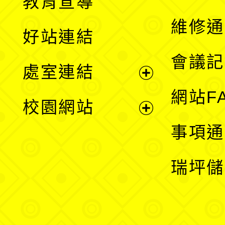
教育宣導
開
維修通
好站連結
選
會議記
處室連結
單
展
網站F
校園網站
開
展
事項通
選
開
瑞坪儲
單
選
單