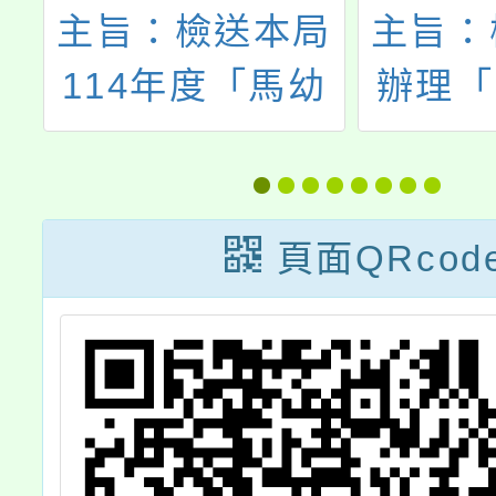
家
主旨：檢送本局
主旨：
案
114年度「馬幼
辦理「
簡
有藝思」藝術沃
度書法
於
土計畫：「菌村
專業成
月
漫遊」藝術教育
習」，
頁面QRcod
案
特展活動資訊，
系
請協助宣傳並公
級
告周知，請查
長
照。