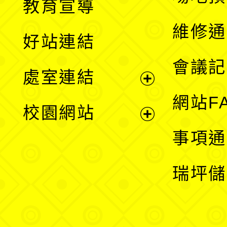
教育宣導
開
維修通
好站連結
選
會議記
處室連結
單
展
網站F
校園網站
開
展
事項通
選
開
瑞坪儲
單
選
單