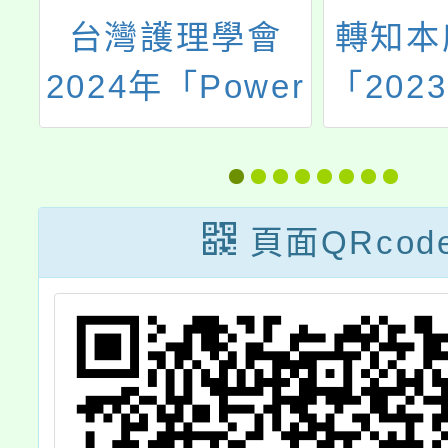
託
台灣護理學會
轉知本
大
2024年「Power
「202
年
in Nursing護理
藝術節
防
的力量」國際護
工招募
卷
理創意獎競賽得
頁面QRcod
計
獎影片資訊
貴
協