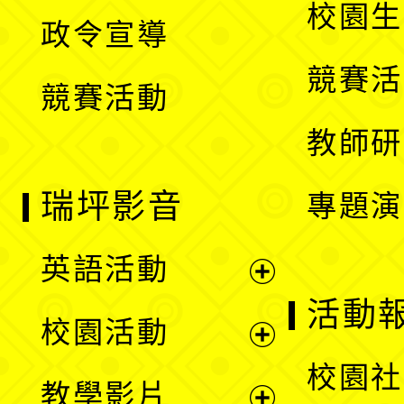
開
校園生
政令宣導
單
選
競賽活
競賽活動
單
教師研
瑞坪影音
專題演
英語活動
展
活動
校園活動
開
展
校園社
教學影片