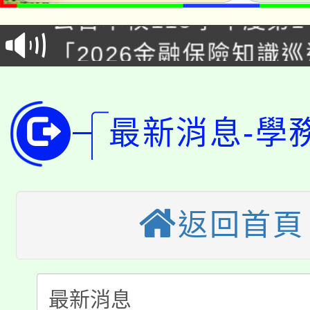
公告本校115學年度第1
「2026金融保險知識
代理(課)教師甄選結果(
桃園市115學年度學生
車」活動
公告本校115學年度第
生本土語及新住民語歌
最新消息-學
公告本校115學年度第
代理(課)教師甄選結果(
轉知中國文化大學推廣
代理(課)教師甄選結果(
轉知苗栗縣政府辦理11
《TA101》溝通分析
返回首頁
桃園市115學年度學生
縣市「校園短影音徵選
程，歡迎學生輔導中心
「桃園市補助參觀特色
要點
門員」簡章及活動海報
心理、諮商輔導、社會