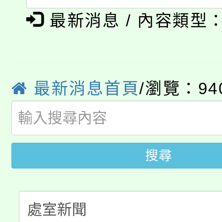
淨零綠領人才培育課程
展演活動實施計畫」
踴躍報名參加。
系所師生報名參加。
最新消息 / 內容類型
公告本校115學年度第1
「2026金融保險知識
代理(課)教師甄選結果(
桃園市115學年度學生
車」活動
最新消息首頁
/瀏覽：94
公告本校115學年度第
生本土語及新住民語歌
公告本校115學年度第
代理(課)教師甄選結果(
轉知中國文化大學推廣
搜尋
代理(課)教師甄選結果(
轉知苗栗縣政府辦理11
《TA101》溝通分析
桃園市115學年度學生
縣市「校園短影音徵選
程，歡迎學生輔導中心