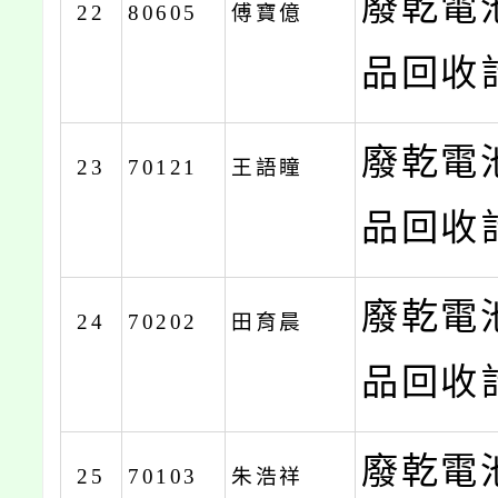
廢乾電
22
80605
傅寶億
品回收計
廢乾電
23
70121
王語瞳
品回收計
廢乾電
24
70202
田育晨
品回收計
廢乾電
25
70103
朱浩祥