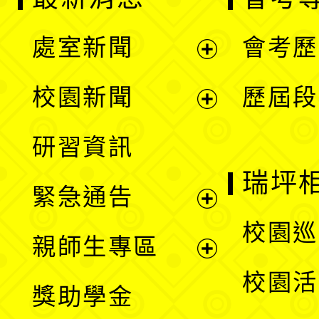
處室新聞
會考歷
展
校園新聞
歷屆段
開
展
研習資訊
選
開
瑞坪
緊急通告
單
選
展
校園巡
親師生專區
單
開
展
校園活
獎助學金
選