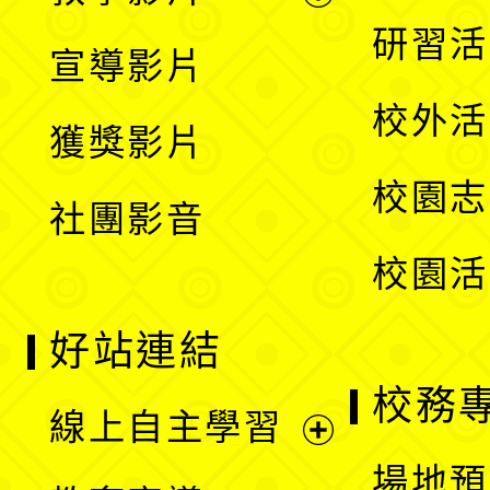
選
開
展
研習活
宣導影片
單
選
開
校外活
獲獎影片
單
選
校園志
社團影音
單
校園活
好站連結
校務
線上自主學習
展
場地預