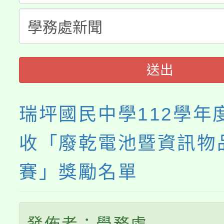
「桃園市補助參觀特色
要點
門員」簡章及活動海報
心理、諮商輔導、社會
展演活動實施計畫」
踴躍報名參加。
系所師生報名參加。
送出
瑞坪國民中學112學年
收「廢乾電池暨資訊物
賽」獎勵名單