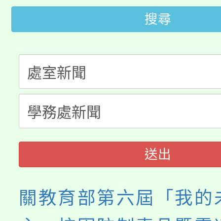
大園自造教育及科技中心
視費優惠，中低收入戶
搜尋
大溪自造教育及科技中心
份教師增能研習
半價優惠，詳情可洽有
淨零綠生活教案入校路
份教師研習
者。
115年食農教育專業人
會
程
送出
關教育部第六屆「我的