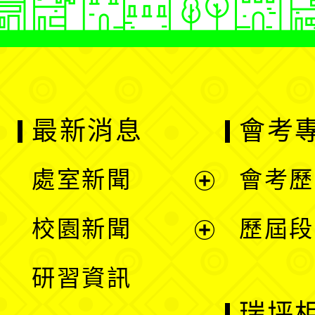
最新消息
會考
處室新聞
會考歷
展
校園新聞
歷屆段
開
展
研習資訊
選
開
瑞坪