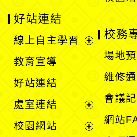
好站連結
校務
線上自主學習
展
場地預
教育宣導
開
維修通
好站連結
選
會議記
處室連結
單
展
網站F
校園網站
開