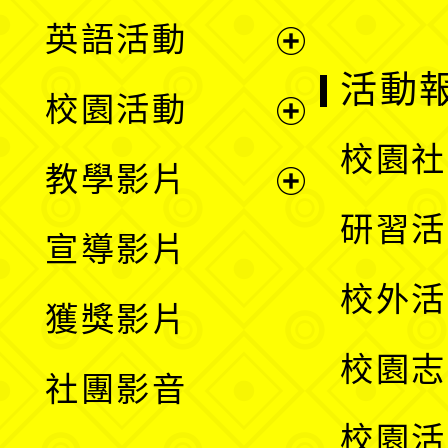
英語活動
展
活動
校園活動
開
展
校園社
教學影片
選
開
展
研習活
宣導影片
單
選
開
校外活
獲獎影片
單
選
校園志
社團影音
單
校園活