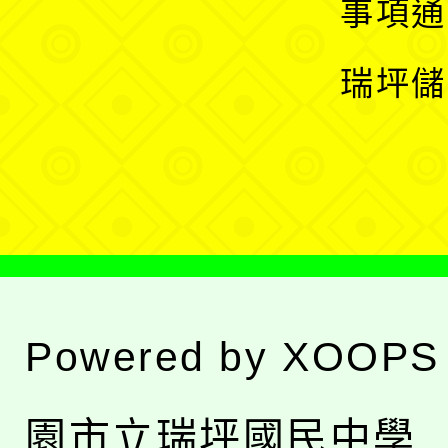
展
事項通
選
開
瑞坪儲
單
選
單
Powered by
XOOPS
園市立瑞坪國民中學