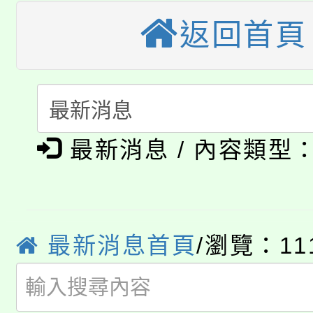
大溪自造教育及科技中心
份教師增能研習
返回首頁
半價優惠，詳情可洽有
淨零綠生活教案入校路
份教師研習
者。
115年食農教育專業人
會
「本色祭」8/29、30
程
最新消息 / 內容類型
8/21下午1時於龍潭區
場熱烈登場!
YOUNG桃局內行報名
徵才活動。
8月14至27日，桃園
局官網。
最新消息首頁
/瀏覽：11
115年桃園市運動會8/1
開!
桃園市低收入戶享有免
田徑場及游泳池舉行。