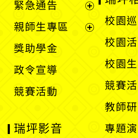
緊急通告
單
選
展
校園巡
親師生專區
單
開
展
校園活
獎助學金
選
開
校園生
政令宣導
單
選
競賽活
競賽活動
單
教師研
瑞坪影音
專題演