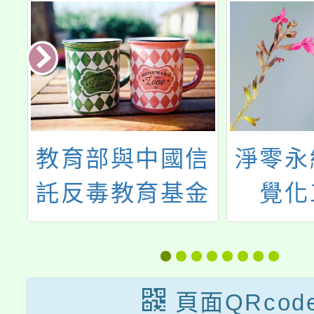
信
淨零永續資料視
主旨：
金
覺化工作坊
中央
解
115
上
「淨零
毒
培育課
頁面QRcod