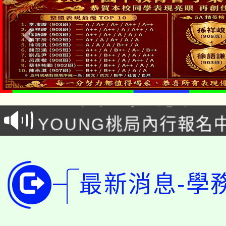
「本色祭」8/29、30
8/21下午1時於龍潭區
場熱烈登場!
YOUNG桃局內行報名
徵才活動。
8月14至27日，桃園
局官網。
115年桃園市運動會8/1
開!
最新消息-學
桃園市低收入戶享有免
田徑場及游泳池舉行。
大園自造教育及科技中心
視費優惠，中低收入戶