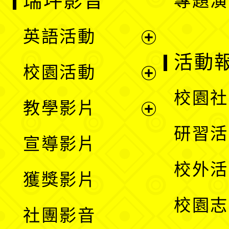
瑞坪影音
專題演
英語活動
展
活動
校園活動
開
展
校園社
教學影片
選
開
展
研習活
宣導影片
單
選
開
校外活
獲獎影片
單
選
校園志
社團影音
單