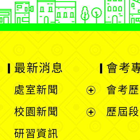
最新消息
會考
處室新聞
會考歷
展
校園新聞
歷屆段
開
展
研習資訊
選