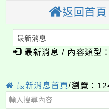
視費優惠，中低收入戶
返回首頁
大溪自造教育及科技中心
份教師增能研習
半價優惠，詳情可洽有
淨零綠生活教案入校路
份教師研習
者。
115年食農教育專業人
會
「本色祭」8/29、30
程
最新消息 / 內容類型
8/21下午1時於龍潭區
場熱烈登場!
YOUNG桃局內行報名
徵才活動。
8月14至27日，桃園
最新消息首頁
/瀏覽：12
局官網。
115年桃園市運動會8/1
開!