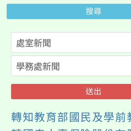
桃園市低收入戶享有免
田徑場及游泳池舉行。
搜尋
大園自造教育及科技中心
視費優惠，中低收入戶
大溪自造教育及科技中心
份教師增能研習
半價優惠，詳情可洽有
淨零綠生活教案入校路
份教師研習
者。
115年食農教育專業人
會
程
送出
轉知教育部國民及學前