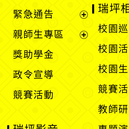
開
瑞坪
緊急通告
單
選
展
校園巡
親師生專區
單
開
展
校園活
獎助學金
選
開
校園生
政令宣導
單
選
競賽活
競賽活動
單
教師研