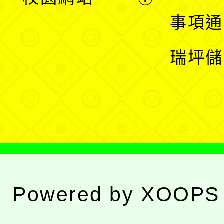
開
展
事項通
選
開
瑞坪儲
單
選
單
Powered by
XOOPS