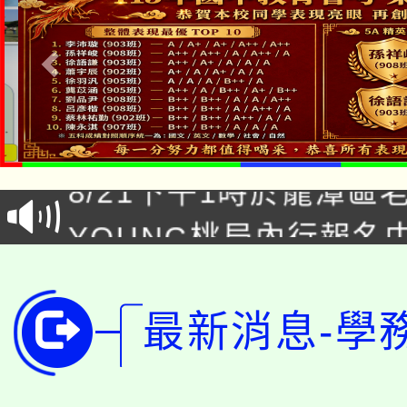
「本色祭」8/29、30
8/21下午1時於龍潭區
場熱烈登場!
YOUNG桃局內行報名
徵才活動。
8月14至27日，桃園
局官網。
115年桃園市運動會8/1
開!
最新消息-學
桃園市低收入戶享有免
田徑場及游泳池舉行。
大園自造教育及科技中心