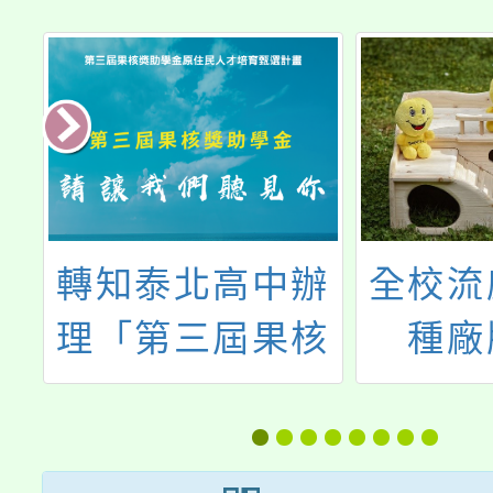
府
轉知泰北高中辦
全校流
理「第三屆果核
種廠
少
獎助學金原住民
暨
人才培育甄選計