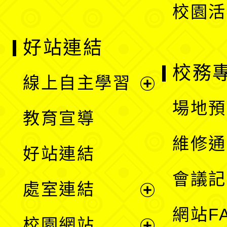
校園活
好站連結
校務
線上自主學習
展
場地預
教育宣導
開
維修通
好站連結
選
會議記
處室連結
單
展
網站F
校園網站