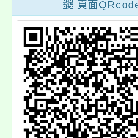
畫」
頁面QRcod
，