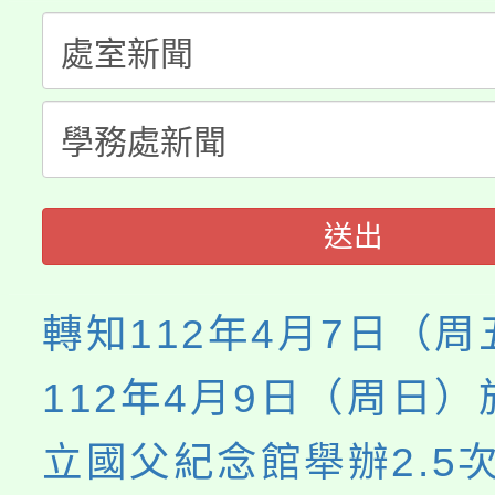
「桃園市補助參觀特色
要點
門員」簡章及活動海報
心理、諮商輔導、社會
115年度「教育部表揚
展演活動實施計畫」
踴躍報名參加。
系所師生報名參加。
義教育推展貢獻獎」
送出
轉知112年4月7日（
112年4月9日（周日
立國父紀念館舉辦2.5