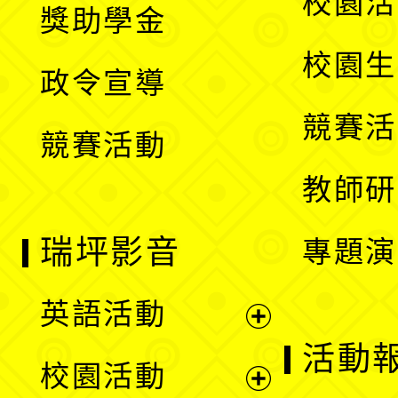
校園活
獎助學金
選
開
校園生
政令宣導
單
選
競賽活
競賽活動
單
教師研
瑞坪影音
專題演
英語活動
展
活動
校園活動