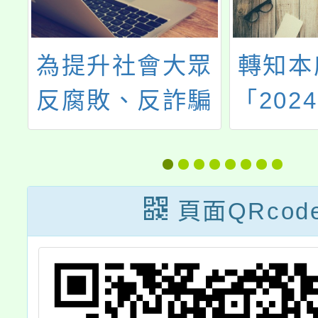
眾
轉知本府社會局
邀加入
騙
「2024地景藝術
志工行
含
節」志工召募簡
關懷
、
章
廉
頁面QRcod
辦
拿
-