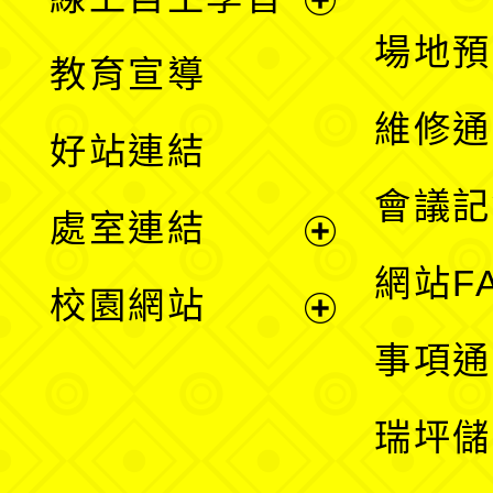
展
場地預
教育宣導
開
維修通
好站連結
選
會議記
處室連結
單
展
網站F
校園網站
開
展
事項通
選
開
瑞坪儲
單
選