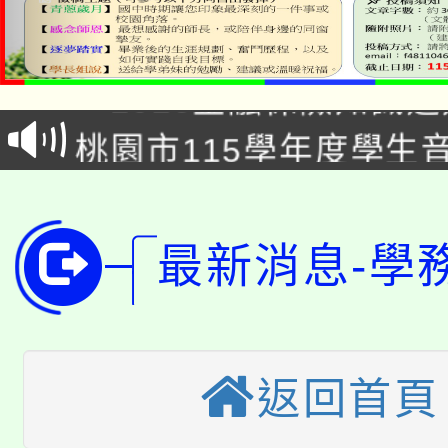
公告本校115學年度第1
「2026金融保險知識
代理(課)教師甄選結果(
桃園市115學年度學生
車」活動
公告本校115學年度第
生本土語及新住民語歌
公告本校115學年度第
代理(課)教師甄選結果(
最新消息-學
轉知中國文化大學推廣
代理(課)教師甄選結果(
轉知苗栗縣政府辦理11
《TA101》溝通分析
桃園市115學年度學生
縣市「校園短影音徵選
返回首頁
程，歡迎學生輔導中心
「桃園市補助參觀特色
要點
門員」簡章及活動海報