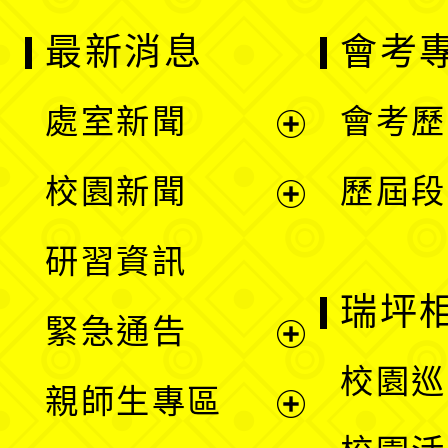
最新消息
會考
處室新聞
會考歷
展
校園新聞
歷屆段
開
展
研習資訊
選
開
瑞坪
緊急通告
單
選
展
校園巡
親師生專區
單
開
展