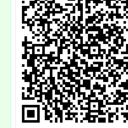
）
有
」