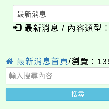
心理、諮商輔導、社會
115年度「教育部表揚
展演活動實施計畫」
踴躍報名參加。
系所師生報名參加。
公告本校115學年度第1
義教育推展貢獻獎」
最新消息 / 內容類型
「2026金融保險知識
代理(課)教師甄選結果(
桃園市115學年度學生
車」活動
公告本校115學年度第
生本土語及新住民語歌
最新消息首頁
/瀏覽：13
公告本校115學年度第
代理(課)教師甄選結果(
轉知中國文化大學推廣
代理(課)教師甄選結果(
轉知苗栗縣政府辦理11
《TA101》溝通分析
搜尋
桃園市115學年度學生
縣市「校園短影音徵選
程，歡迎學生輔導中心