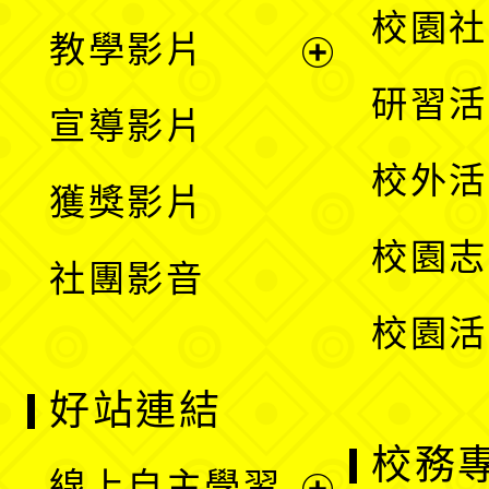
開
展
校園社
教學影片
選
開
展
研習活
宣導影片
單
選
開
校外活
獲獎影片
單
選
校園志
社團影音
單
校園活
好站連結
校務
線上自主學習