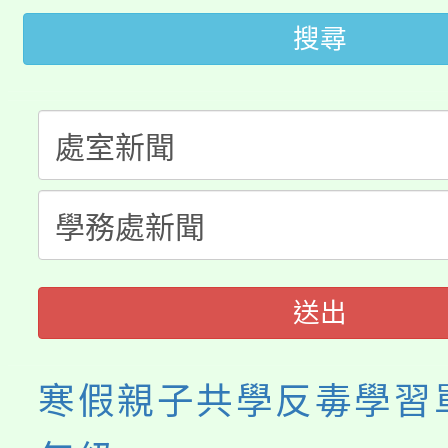
桃園市低收入戶享有免
田徑場及游泳池舉行。
搜尋
大園自造教育及科技中心
視費優惠，中低收入戶
大溪自造教育及科技中心
份教師增能研習
半價優惠，詳情可洽有
淨零綠生活教案入校路
份教師研習
者。
115年食農教育專業人
會
程
送出
寒假親子共學反毒學習單