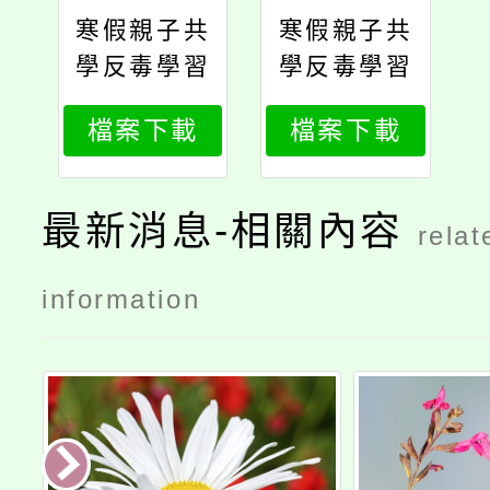
寒假親子共
寒假親子共
學反毒學習
學反毒學習
單_7年級適
單_8年級適
檔案下載
檔案下載
用
用
最新消息-相關內容
relat
information