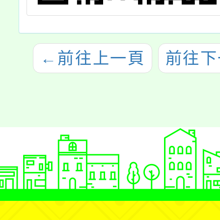
←
前往上一頁
前往下