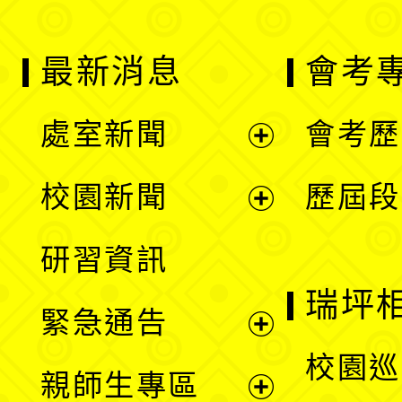
最新消息
會考
處室新聞
會考歷
展
校園新聞
歷屆段
開
展
研習資訊
選
開
瑞坪
緊急通告
單
選
展
校園巡
親師生專區
單