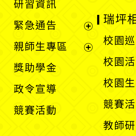
研習資訊
選
開
瑞坪
緊急通告
單
選
展
校園巡
親師生專區
單
開
展
校園活
獎助學金
選
開
校園生
政令宣導
單
選
競賽活
競賽活動
單
教師研