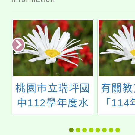
詐
桃園市立瑞坪國
有關教
協
中112學年度水
「114
關
域安全宣導
網路性
治短影