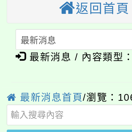
返回首頁
公告本校115學年度第
生本土語及新住民語歌
公告本校115學年度第
代理(課)教師甄選結果(
轉知中國文化大學推廣
代理(課)教師甄選結果(
淨零綠生活教案入校路
《TA101》溝通分析
最新消息 / 內容類型
115年食農教育專業人
會
程，歡迎學生輔導中心
學期銜接期間理賠案件
程
心理、諮商輔導、社會
最新消息首頁
/瀏覽：10
淨零綠領人才培育課程
學籍身 分審查程序及
系所師生報名參加。
公告本校115學年度第1
版
「2026金融保險知識
代理(課)教師甄選結果(