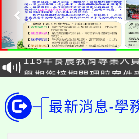
淨零綠生活教案入校路
115年食農教育專業人
會
學期銜接期間理賠案件
程
淨零綠領人才培育課程
學籍身 分審查程序及
公告本校115學年度第1
最新消息-學
版
「2026金融保險知識
代理(課)教師甄選結果(
桃園市115學年度學生
車」活動