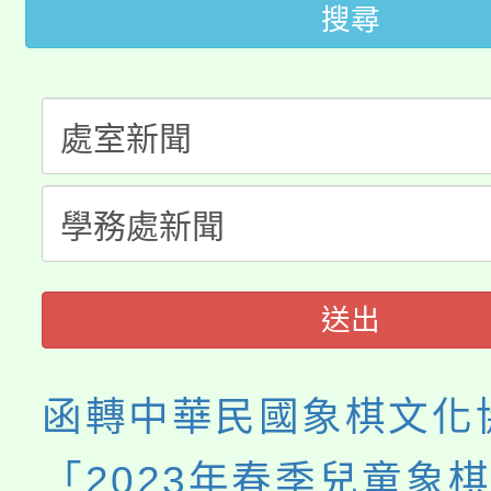
搜尋
桃園市115學年度學生
車」活動
公告本校115學年度第
生本土語及新住民語歌
公告本校115學年度第
代理(課)教師甄選結果(
轉知中國文化大學推廣
代理(課)教師甄選結果(
《TA101》溝通分析
送出
程，歡迎學生輔導中心
心理、諮商輔導、社會
函轉中華民國象棋文化
系所師生報名參加。
「2023年春季兒童象