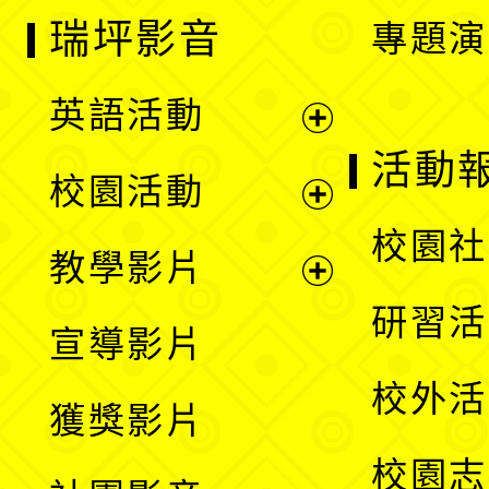
瑞坪影音
專題演
英語活動
展
活動
校園活動
開
展
校園社
教學影片
選
開
展
研習活
宣導影片
單
選
開
校外活
獲獎影片
單
選
校園志