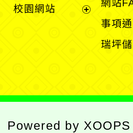
展
網站F
校園網站
開
展
事項通
選
開
瑞坪儲
單
選
單
Powered by
XOOPS