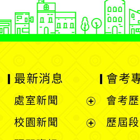
最新消息
會考
處室新聞
會考歷
展
校園新聞
歷屆段
開
展