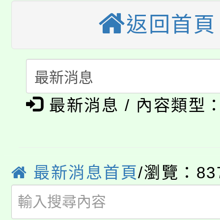
視費優惠，中低收入戶
返回首頁
大溪自造教育及科技中心
份教師增能研習
半價優惠，詳情可洽有
淨零綠生活教案入校路
份教師研習
者。
115年食農教育專業人
會
「本色祭」8/29、30
程
最新消息 / 內容類型
8/21下午1時於龍潭區
場熱烈登場!
YOUNG桃局內行報名
徵才活動。
8月14至27日，桃園
最新消息首頁
/瀏覽：83
局官網。
115年桃園市運動會8/1
開!
桃園市低收入戶享有免