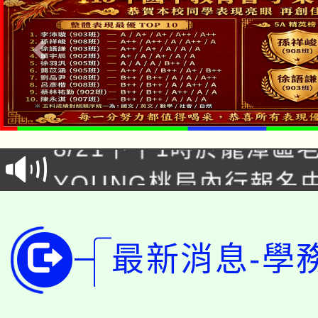
「本色祭」8/29、30
8/21下午1時於龍潭區
場熱烈登場!
YOUNG桃局內行報名
徵才活動。
8月14至27日，桃園
局官網。
115年桃園市運動會8/1
開!
最新消息-學
桃園市低收入戶享有免
田徑場及游泳池舉行。
大園自造教育及科技中心