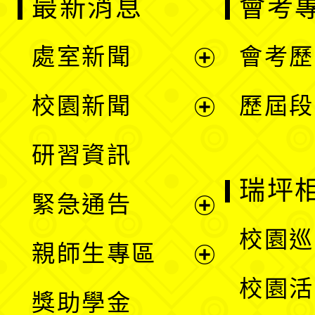
最新消息
會考
處室新聞
會考歷
展
校園新聞
歷屆段
開
展
研習資訊
選
開
瑞坪
緊急通告
單
選
展
校園巡
親師生專區
單
開
展
校園活
獎助學金