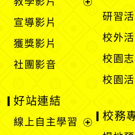
教學影片
選
開
展
研習活
宣導影片
單
選
開
校外活
獲獎影片
單
選
校園志
社團影音
單
校園活
好站連結
校務
線上自主學習