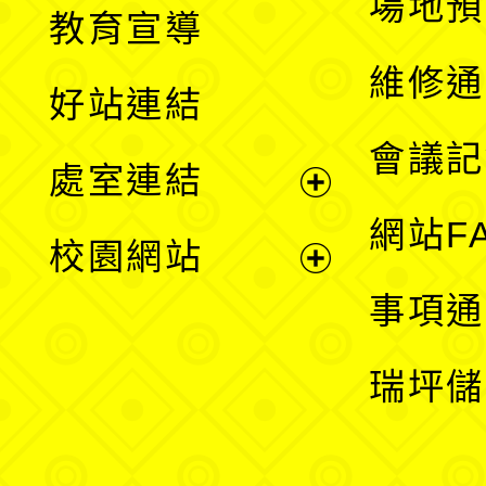
展
場地預
教育宣導
開
維修通
好站連結
選
會議記
處室連結
單
展
網站F
校園網站
開
展
事項通
選
開
瑞坪儲
單
選