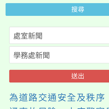
田徑場及游泳池舉行。
搜尋
大園自造教育及科技中心
視費優惠，中低收入戶
大溪自造教育及科技中心
份教師增能研習
半價優惠，詳情可洽有
淨零綠生活教案入校路
份教師研習
者。
115年食農教育專業人
會
程
送出
為道路交通安全及秩序