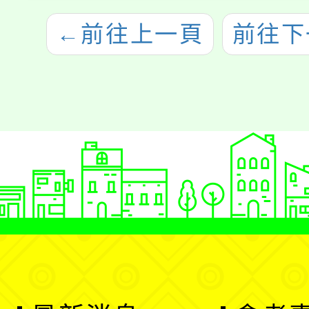
←
前往上一頁
前往下