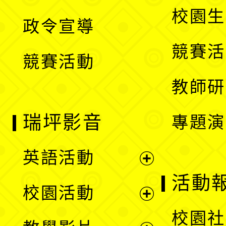
選
開
校園生
政令宣導
單
選
競賽活
競賽活動
單
教師研
瑞坪影音
專題演
英語活動
展
活動
校園活動
開
展
校園社