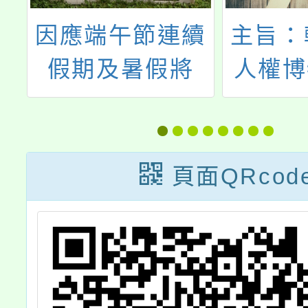
安
因應端午節連續
主旨：
假期及暑假將
人權博
生
至，為維護學生
學年度
安全，落實水域
權教育
安全教育宣導，
日起受
頁面QRcod
並請家長務必留
1月2
意子女假日行
案，
蹤，避免溺水憾
事發生