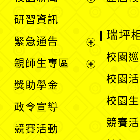
開
展
研習資訊
選
開
瑞坪
緊急通告
單
選
展
校園巡
親師生專區
單
開
展
校園活
獎助學金
選
開
校園生
政令宣導
單
選
競賽活
競賽活動
單