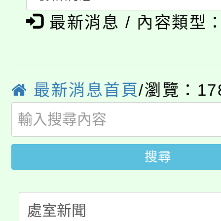
淨零綠生活教案入校路
《TA101》溝通分析
最新消息 / 內容類型
115年食農教育專業人
會
程，歡迎學生輔導中心
學期銜接期間理賠案件
程
心理、諮商輔導、社會
淨零綠領人才培育課程
學籍身 分審查程序及
最新消息首頁
/瀏覽：17
系所師生報名參加。
公告本校115學年度第1
版
「2026金融保險知識
代理(課)教師甄選結果(
搜尋
桃園市115學年度學生
車」活動
公告本校115學年度第
生本土語及新住民語歌
公告本校115學年度第
代理(課)教師甄選結果(