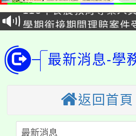
115年食農教育專業人
會
學期銜接期間理賠案件
程
淨零綠領人才培育課程
學籍身 分審查程序及
公告本校115學年度第1
版
最新消息-學
「2026金融保險知識
代理(課)教師甄選結果(
桃園市115學年度學生
車」活動
公告本校115學年度第
返回首頁
生本土語及新住民語歌
公告本校115學年度第
代理(課)教師甄選結果(
轉知中國文化大學推廣
代理(課)教師甄選結果(