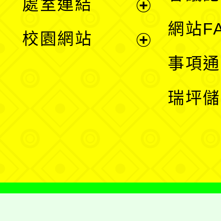
處室連結
單
展
網站F
校園網站
開
展
事項通
選
開
瑞坪儲
單
選
單