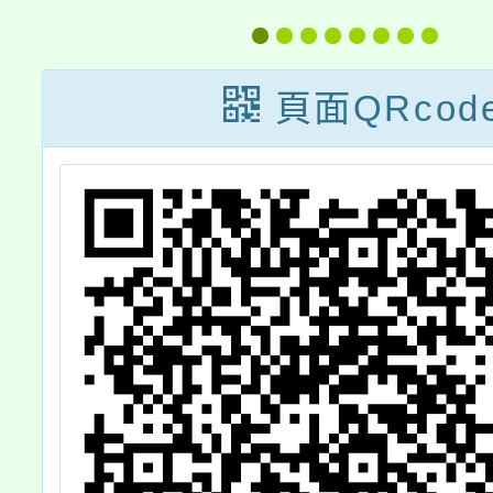
外
來」創意短影音
故，提
一
徵件活動計畫及
灣海洋
頁面QRcod
電子活動海報
(以下
心)製
災科普