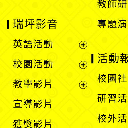
教師研
瑞坪影音
專題演
英語活動
展
活動
校園活動
開
展
校園社
教學影片
選
開
展
研習活
宣導影片
單
選
開
校外活
獲獎影片
單