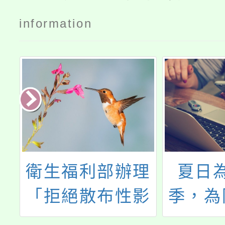
information
化
衛生福利部辦理
夏日
化
「拒絕散布性影
季，為
王
像 一起shorts出
流等海