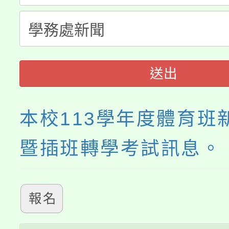
轉知中國文化大學推廣
代理(課)教師甄選結果(
《TA101》溝通分析
程，歡迎學生輔導中心
送出
心理、諮商輔導、社會
本校113學年度體育班
系所師生報名參加。
暨插班轉學考試訊息。
報名