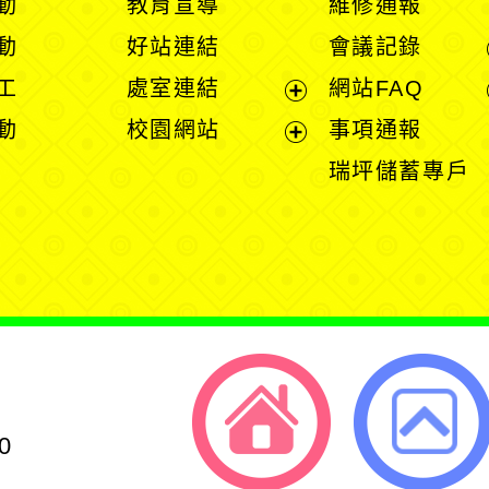
動
教育宣導
維修通報
開
開
動
好站連結
會議記錄
選
選
工
處室連結
網站FAQ
單
單
展
動
校園網站
事項通報
開
展
瑞坪儲蓄專戶
選
開
單
選
單
0