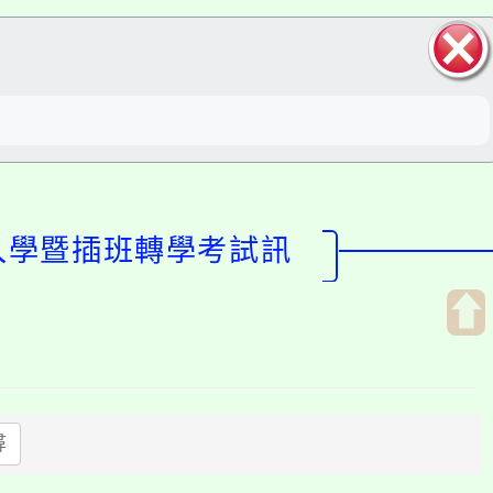
關閉區
塊
生入學暨插班轉學考試訊
開
啟
上
方
尋
區
塊