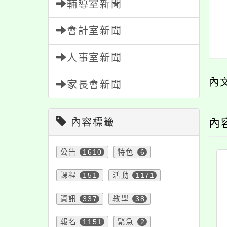
輔導室新聞
會計室新聞
人事室新聞
內
家長會新聞
內容標籤
內
公告
1610
特色
6
課程
151
活動
1171
資訊
337
教學
38
報名
1151
緊急
2