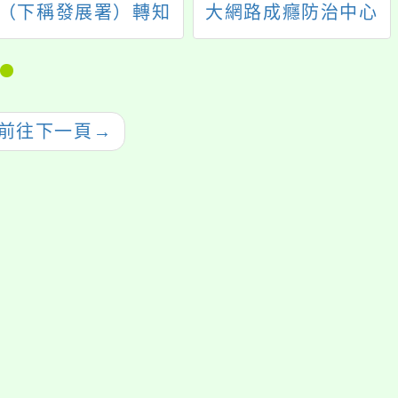
（下稱發展署）轉知
大網路成癮防治中心
台灣就業通名義遭詐
辦理「2026青少年幸
騙簡訊冒用一案
福不迷網：週末關機
親子營隊」
前往下一頁
→