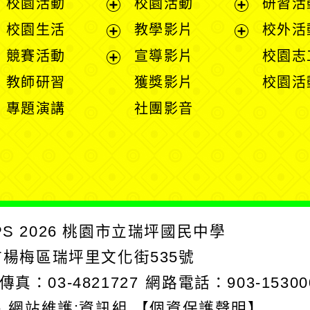
校園活動
校園活動
研習活
開
展
展
校園生活
教學影片
校外活
選
開
開
展
展
競賽活動
宣導影片
校園志
單
選
選
開
開
展
教師研習
獲獎影片
校園活
單
單
選
選
開
專題演講
社團影音
單
單
選
單
PS
2026
桃園市立瑞坪國民中學
園市楊梅區瑞坪里文化街535號
傳真：03-4821727
網路電話：903-15300
e
網站維護:資訊組
【個資保護聲明】