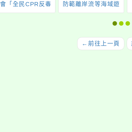
會「全民CPR反毒
防範離岸流等海域遊
害反詐騙反暴力總動
憩事故，提供本校臺
」企畫書1份，請查
灣海洋教育中心(以下
照。
簡稱本中心)製作之海
洋防災科普宣導資源
←
前往上一頁