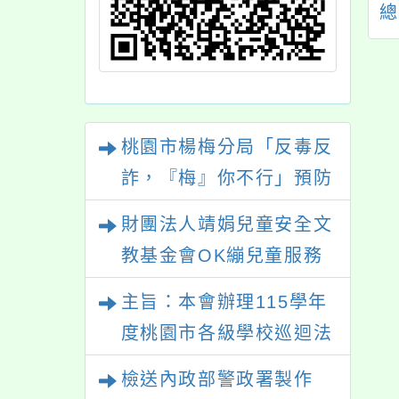
局辦理114年寒假
博物館115學年度上學
總
動感青春派對」闖
期人權教育資源，即
關活動
日起開放申請一案，
員
請查照。
桃園市楊梅分局「反毒反
詐，『梅』你不行」預防
犯罪宣導活動暨定向越野
財團法人靖娟兒童安全文
競賽
教基金會OK繃兒童服務
中心辦理115年度「未成
主旨：本會辦理115學年
年無照駕駛處理推廣課
度桃園市各級學校巡迴法
程」
治教育課程，如貴單位有
檢送內政部警政署製作
意願參與，請於本年9月