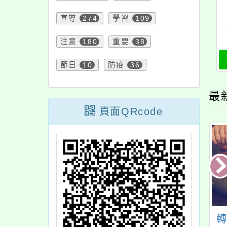
宣導
274
學習
109
注意
180
重要
38
節日
10
防疫
36
最
頁面QRcode
園市政府警察局中
主旨：轉知國家人權