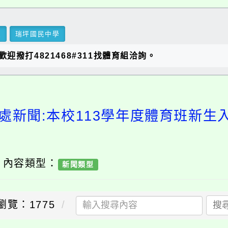
里
瑞坪國民中學
撥打4821468#311找體育組洽詢。
處新聞:本校113學年度體育班新
/ 內容類型：
新聞類型
瀏覽：1775
搜