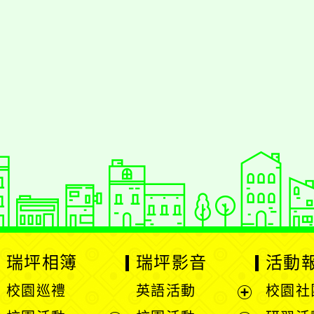
jhstyc
oogle、Firefox、Vivaldi、Opera
支
PS 2.5.11
網站語系：zh-TW
Neil網站設計工坊
：
徐嘉裕 Neil hsu
瑞坪相簿
瑞坪影音
活動
校園巡禮
英語活動
校園社
展