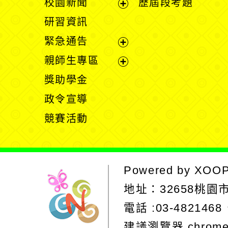
校園新聞
歷屆段考題
開
展
研習資訊
選
開
緊急通告
單
選
展
親師生專區
單
開
展
獎助學金
選
開
政令宣導
單
選
競賽活動
單
Powered by
XOO
地址：
32658桃
電話 :03-4821468
建議瀏覽器 chrom