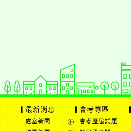
佈景版本：
neilrp
適用瀏覽器：Edge、G
Xoops版本：
XOO
Xoops
網站設計
：
Xoops網站設計者
最新消息
會考專區
處室新聞
會考歷屆試題
展