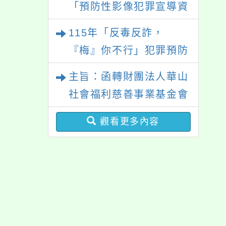
「預防性影像犯罪宣導資
30日前填寫附件之意願表
料」
115年「反毒反詐，
後回覆本會，以利課程安
『梅』你不行」犯罪預防
排專業講師，請查照。
大型宣導活動
主旨：函轉財團法人華山
社會福利慈善事業基金會
所送校園敬老宣傳活動資
觀看更多內容
料，請貴校多加利用，請
查照。