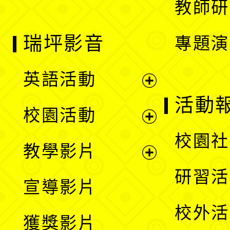
教師研
瑞坪影音
專題演
英語活動
展
活動
校園活動
開
展
校園社
教學影片
選
開
展
研習活
宣導影片
單
選
開
校外活
獲獎影片
單