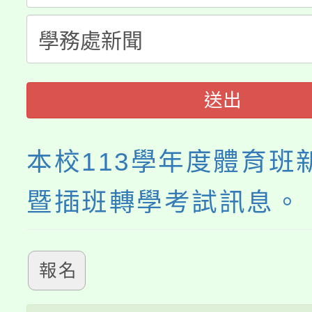
轉知中國文化大學推廣
代理(課)教師甄選結果(
《TA101》溝通分析
送出
程，歡迎學生輔導中心
心理、諮商輔導、社會
本校113學年度體育班
系所師生報名參加。
暨插班轉學考試訊息。
報名