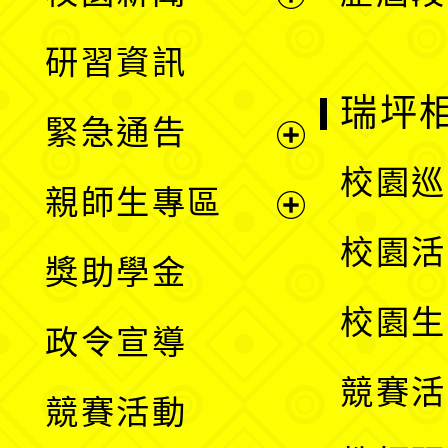
開
展
研習資訊
選
開
瑞坪
緊急通告
單
選
展
校園巡
親師生專區
單
開
展
校園活
獎助學金
選
開
校園生
政令宣導
單
選
競賽活
競賽活動
單