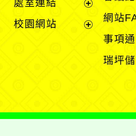
處室連結
單
展
網站F
校園網站
開
展
事項通
選
開
瑞坪儲
單
選
單