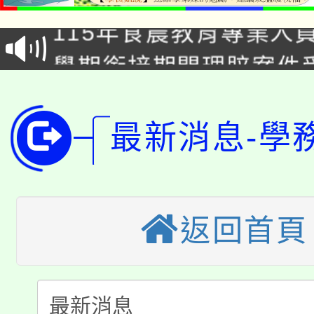
115年食農教育專業人
會
學期銜接期間理賠案件
程
淨零綠領人才培育課程
學籍身 分審查程序及
公告本校115學年度第1
最新消息-學
版
「2026金融保險知識
代理(課)教師甄選結果(
桃園市115學年度學生
車」活動
返回首頁
公告本校115學年度第
生本土語及新住民語歌
公告本校115學年度第
代理(課)教師甄選結果(
轉知中國文化大學推廣
代理(課)教師甄選結果(