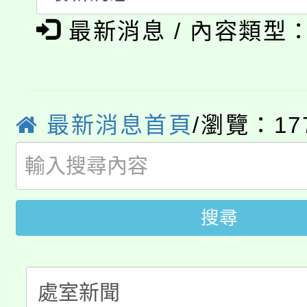
淨零綠生活教案入校路
《TA101》溝通分析
最新消息 / 內容類型
115年食農教育專業人
會
程，歡迎學生輔導中心
學期銜接期間理賠案件
程
心理、諮商輔導、社會
最新消息首頁
/瀏覽：17
淨零綠領人才培育課程
學籍身 分審查程序及
系所師生報名參加。
公告本校115學年度第1
版
「2026金融保險知識
代理(課)教師甄選結果(
搜尋
桃園市115學年度學生
車」活動
公告本校115學年度第
生本土語及新住民語歌
公告本校115學年度第
代理(課)教師甄選結果(