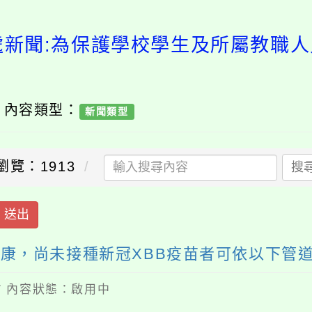
處新聞:為保護學校學生及所屬教職
/ 內容類型：
新聞類型
瀏覽：1913
搜
送出
康，尚未接種新冠XBB疫苗者可依以下管
6 / 內容狀態：啟用中