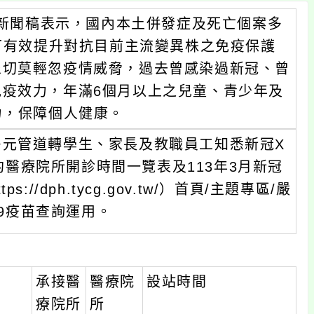
日新聞稿表示，國內本土併發症及死亡個案多
是可有效提升對抗目前主流變異株之免疫保護
眾切莫輕忽疫情威脅，過去曾感染過新冠、曾
疫效力，年滿6個月以上之兒童、青少年及
力，保障個人健康。
多元管道轉學生、家長及教職員工知悉新冠X
合約醫療院所開診時間一覽表及113年3月新冠
/dph.tycg.gov.tw/）首頁/主題專區/嚴
-19疫苗查詢運用。
承接醫
醫療院
設站時間
療院所
所