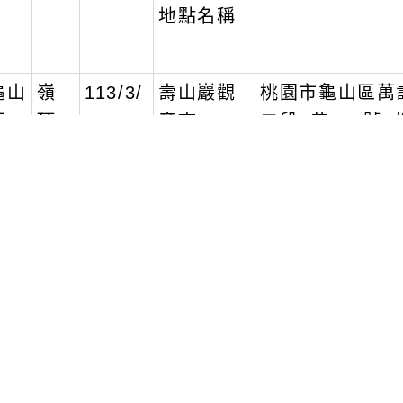
地點名稱
龜山
嶺
113/3/
壽山巖觀
桃園市龜山區萬
區
頂
02
音寺
二段6巷111號2
里
龜山
新
113/3/
壽山巖觀
桃園市龜山區萬
區
嶺
02
音寺
二段6巷111號2
里
桃園
瑞
113/3/
瑞慶市民
桃園區永安北路5
區
慶
2
活動中心
號2樓
里
桃園
北
113/3/
瑞慶市民
桃園區永安北路5