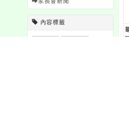
家長會新聞
內容標籤
學習
109
宣導
274
活動
1171
重要
38
資訊
337
緊急
2
注意
180
公告
1611
報名
1151
課程
152
防疫
36
教學
38
特色
6
節日
10