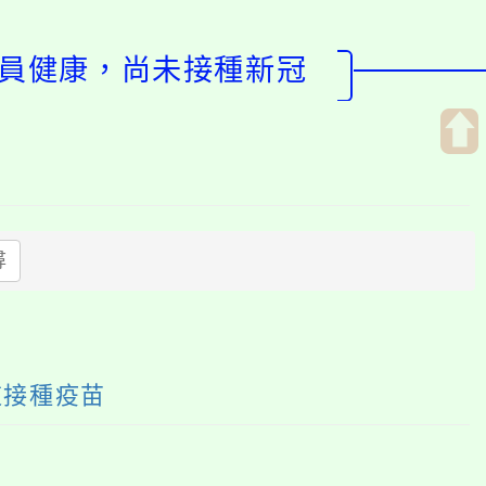
人員健康，尚未接種新冠
開
啟
上
方
尋
區
塊
道接種疫苗