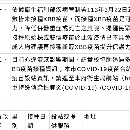
一、
依據衛生福利部疾病管制署113年3月22
數皆未接種XBB疫苗，而接種XBB疫苗
力，降低併發重症或死亡之風險。提醒民
接種原始株或雙價疫苗於此波疫情已不具免
成人均建議再接種新冠XBB疫苗提升保護
二、
目前亦逢流感影響期間，請貴校協助透過
BB疫苗接種資訊；本市COVID-19疫苗
疫苗設站資訊，請逕至本府衛生局網站（https:/
重特殊傳染性肺炎(COVID-19) /COVID
行政
里
接種日
設站或提
地址
區
別
期
供服務