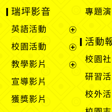
瑞坪影音
專題演
英語活動
展
活動
校園活動
開
展
校園社
教學影片
選
開
展
研習活
宣導影片
單
選
開
校外活
獲獎影片
單
選
校園志