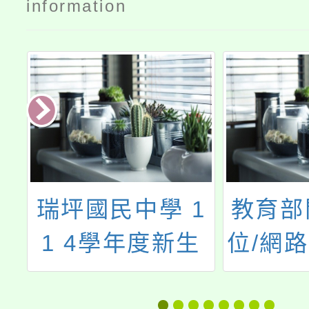
information
炎
瑞坪國民中學 1
教育部
創
1 4學年度新生
位/網
始業輔導流程
防治案