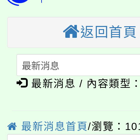
桃園市115學年度學生
車」活動
公告本校115學年度第
生本土語及新住民語歌
返回首頁
公告本校115學年度第
代理(課)教師甄選結果(
轉知中國文化大學推廣
代理(課)教師甄選結果(
轉知苗栗縣政府辦理11
《TA101》溝通分析
115年食農教育專業人
縣市「校園短影音徵選
程，歡迎學生輔導中心
最新消息 / 內容類型
學期銜接期間理賠案件
程
門員」簡章及活動海報
心理、諮商輔導、社會
淨零綠領人才培育課程
學籍身 分審查程序及
踴躍報名參加。
系所師生報名參加。
公告本校115學年度第1
最新消息首頁
/瀏覽：10
版