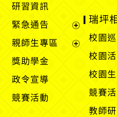
研習資訊
選
開
瑞坪
緊急通告
單
選
展
校園巡
親師生專區
單
開
展
校園活
獎助學金
選
開
校園生
政令宣導
單
選
競賽活
競賽活動
單
教師研