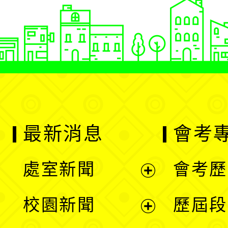
最新消息
會考
處室新聞
會考歷
展
校園新聞
歷屆段
開
展