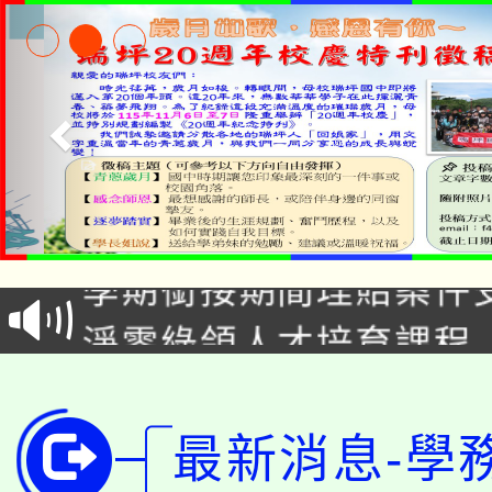
115年食農教育專業人
學期銜接期間理賠案件
程
淨零綠領人才培育課程
學籍身 分審查程序及
公告本校115學年度第1
版
「2026金融保險知識
代理(課)教師甄選結果(
最新消息-學