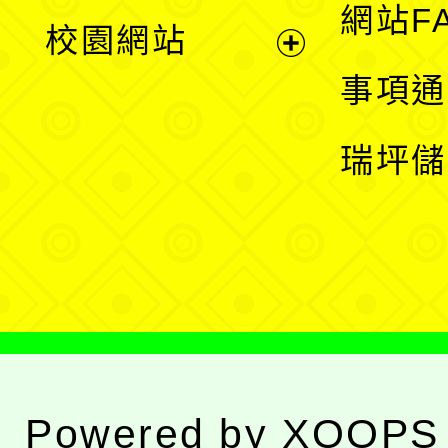
展
網站F
校園網站
開
展
事項通
選
開
瑞坪儲
單
選
單
Powered by
XOOPS