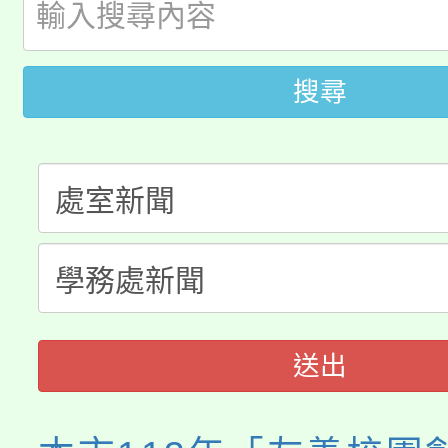
「2026金融保險知識
代理(課)教師甄選結果(
桃園市115學年度學生
車」活動
搜尋
公告本校115學年度第
生本土語及新住民語歌
公告本校115學年度第
代理(課)教師甄選結果(
轉知中國文化大學推廣
代理(課)教師甄選結果(
轉知苗栗縣政府辦理11
《TA101》溝通分析
縣市「校園短影音徵選
程，歡迎學生輔導中心
門員」簡章及活動海報
送出
心理、諮商輔導、社會
踴躍報名參加。
系所師生報名參加。