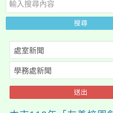
115年桃園市運動會8/1
開!
桃園市低收入戶享有免
田徑場及游泳池舉行。
搜尋
大園自造教育及科技中心
視費優惠，中低收入戶
大溪自造教育及科技中心
份教師增能研習
半價優惠，詳情可洽有
淨零綠生活教案入校路
份教師研習
者。
115年食農教育專業人
會
程
送出