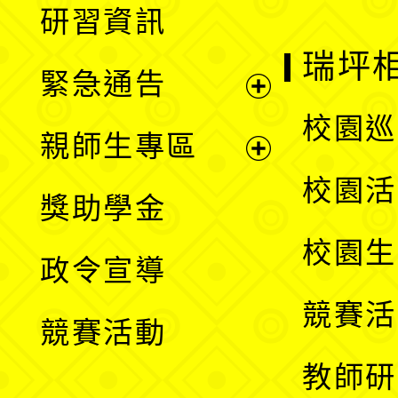
研習資訊
選
開
瑞坪
緊急通告
單
選
展
校園巡
親師生專區
單
開
展
校園活
獎助學金
選
開
校園生
政令宣導
單
選
競賽活
競賽活動
單
教師研