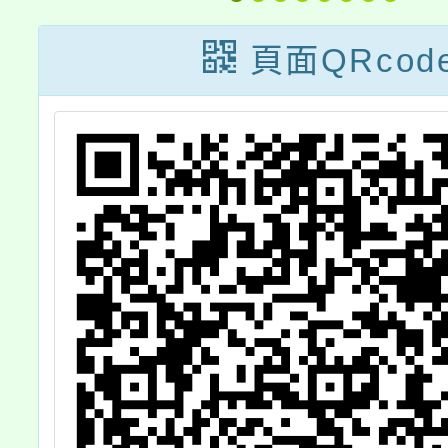
防
暨海報繪畫比
卷
賽」活動簡章1
頁面QRcod
計
份(如附件1)，本
貴
活動獎金總金額
協
高達新臺幣75萬
元