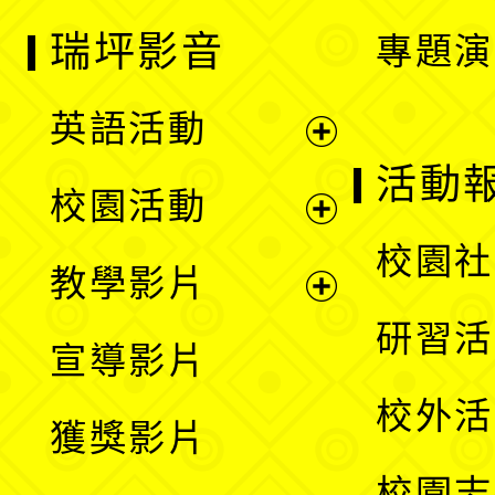
瑞坪影音
專題演
英語活動
展
活動
校園活動
開
展
校園社
教學影片
選
開
展
研習活
宣導影片
單
選
開
校外活
獲獎影片
單
選
校園志