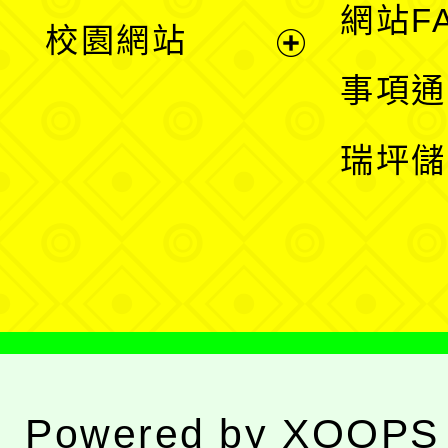
展
網站F
校園網站
開
展
事項通
選
開
瑞坪儲
單
選
單
Powered by
XOOPS