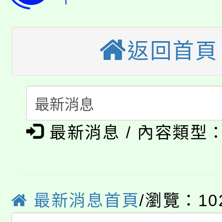
桃園市低收入戶享有免
田徑場及游泳池舉行。
大園自造教育及科技中心
視費優惠，中低收入戶
返回首頁
大溪自造教育及科技中心
份教師增能研習
半價優惠，詳情可洽有
淨零綠生活教案入校路
份教師研習
者。
115年食農教育專業人
會
最新消息 / 內容類型
「本色祭」8/29、30
程
8/21下午1時於龍潭區
場熱烈登場!
YOUNG桃局內行報名
徵才活動。
最新消息首頁
/瀏覽：10
8月14至27日，桃園
局官網。