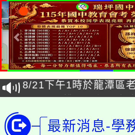
「本色祭」8/29、30
8/21下午1時於龍潭區
場熱烈登場!
YOUNG桃局內行報名
徵才活動。
8月14至27日，桃園
局官網。
最新消息-學
115年桃園市運動會8/1
開!