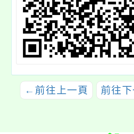
←
前往上一頁
前往下