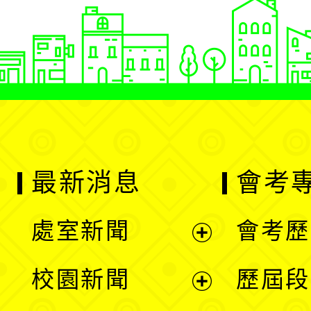
最新消息
會考
處室新聞
會考歷
展
校園新聞
歷屆段
開
展