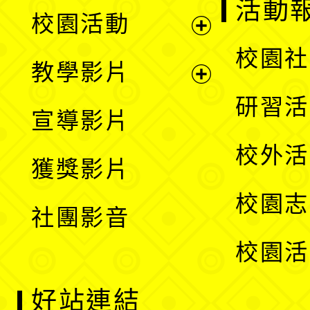
展
活動
校園活動
開
展
校園社
教學影片
選
開
展
研習活
宣導影片
單
選
開
校外活
獲獎影片
單
選
校園志
社團影音
單
校園活
好站連結