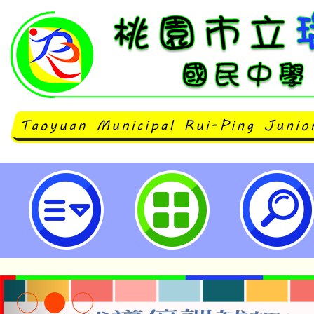
neilrpjhstyc網站設計者：徐嘉裕 N