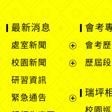
最新消息
會考
處室新聞
會考歷
展
校園新聞
歷屆段
開
展
研習資訊
選
開
瑞坪
緊急通告
單
選
展
校園巡