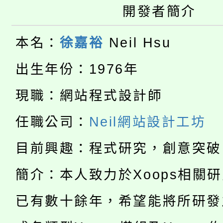
桃園市115學年度學生
車」活動
開發者簡介
公告本校115學年度第
生本土語及新住民語歌
本名：
徐嘉裕
Neil Hsu
公告本校115學年度第
代理(課)教師甄選結果(
出生年份：1976年
轉知中國文化大學推廣
代理(課)教師甄選結果(
現職：網站程式設計師
淨零綠生活教案入校路
《TA101》溝通分析
任職公司：
Neil網站設計工坊
115年食農教育專業人
會
程，歡迎學生輔導中心
學期銜接期間理賠案件
目前興趣：程式研究，創意突破
程
心理、諮商輔導、社會
淨零綠領人才培育課程
簡介：本人致力於Xoops相關
學籍身 分審查程序及
系所師生報名參加。
公告本校115學年度第1
已有數十餘年，希望能將所研發
版