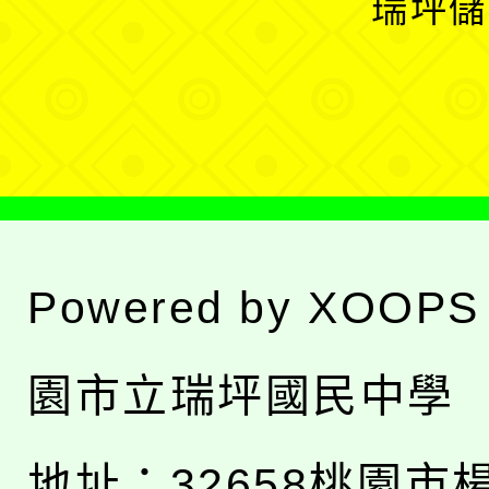
瑞坪儲
單
選
單
Powered by
XOOPS
園市立瑞坪國民中學
地址：
32658桃園市