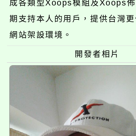
「2026金融保險知識
代理(課)教師甄選結果(
成各類型Xoops模組及Xoops
桃園市115學年度學生
車」活動
期支持本人的用戶，提供台灣更
公告本校115學年度第
生本土語及新住民語歌
網站架設環境。
公告本校115學年度第
代理(課)教師甄選結果(
開發者相片
轉知中國文化大學推廣
代理(課)教師甄選結果(
《TA101》溝通分析
程，歡迎學生輔導中心
心理、諮商輔導、社會
系所師生報名參加。