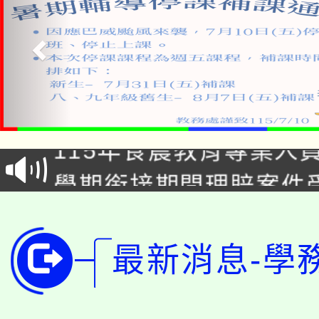
淨零綠生活教案入校路
115年食農教育專業人
會
學期銜接期間理賠案件
程
淨零綠領人才培育課程
學籍身 分審查程序及
公告本校115學年度第1
最新消息-學
版
「2026金融保險知識
代理(課)教師甄選結果(