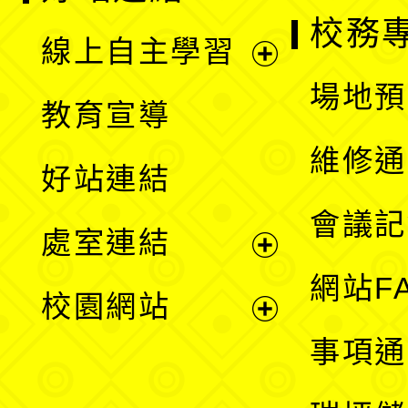
校務
線上自主學習
展
場地預
教育宣導
開
維修通
好站連結
選
會議記
處室連結
單
展
網站F
校園網站
開
展
事項通
選
開