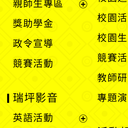
親師生專區
單
開
展
校園活
獎助學金
選
開
校園生
政令宣導
單
選
競賽活
競賽活動
單
教師研
瑞坪影音
專題演
英語活動