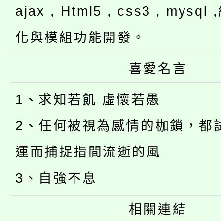
ajax , Html5 , css3 , mysq
化與模組功能開發。
喜愛名言
1、求知若飢 虛懷若愚
2、任何被視為感情的枷鎖，都
運而捕捉指間流逝的風
3、自強不息
相關連結