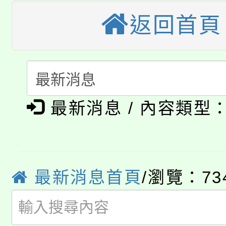
大溪自造教育及科技中心
份教師增能研習
返回首頁
半價優惠，詳情可洽有
淨零綠生活教案入校路
份教師研習
者。
115年食農教育專業人
會
「本色祭」8/29、30
程
最新消息 / 內容類型
8/21下午1時於龍潭區
場熱烈登場!
YOUNG桃局內行報名
徵才活動。
8月14至27日，桃園
局官網。
最新消息首頁
/瀏覽：73
115年桃園市運動會8/1
開!
桃園市低收入戶享有免
田徑場及游泳池舉行。