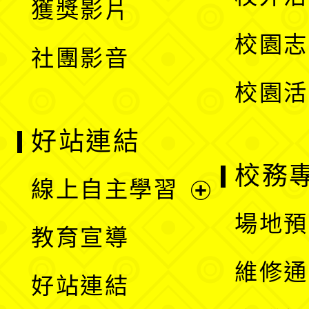
獲獎影片
單
選
校園志
社團影音
單
校園活
好站連結
校務
線上自主學習
展
場地預
教育宣導
開
維修通
好站連結
選