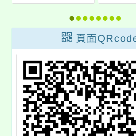
教
助辦法
育署「
是
教育
賽
動網
頁面QRcod
資訊
明，