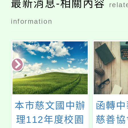
最新消息-相關內容
relat
information
辦
函轉中華龍舜興
主旨
園
慈善協會急難救
部國