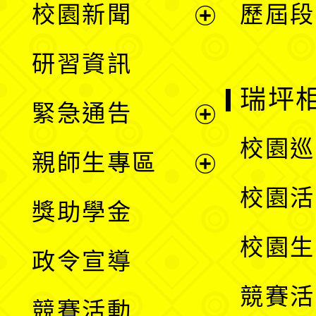
校園新聞
歷屆段
開
展
研習資訊
選
開
瑞坪
緊急通告
單
選
展
校園巡
親師生專區
單
開
展
校園活
獎助學金
選
開
校園生
政令宣導
單
選
競賽活
競賽活動