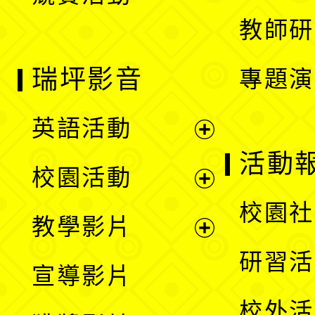
單
教師研
瑞坪影音
專題演
英語活動
展
活動
校園活動
開
展
校園社
教學影片
選
開
展
研習活
宣導影片
單
選
開
校外活