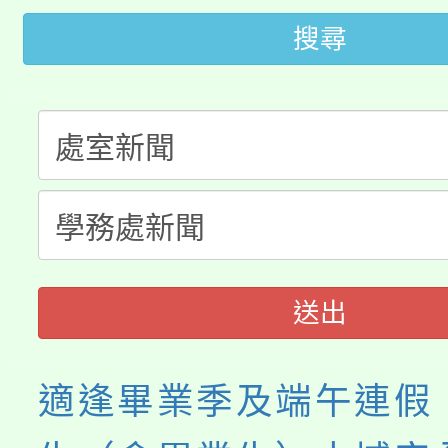
大園自造教育及科技中心
視費優惠，中低收入戶
搜尋
大溪自造教育及科技中心
份教師增能研習
半價優惠，詳情可洽有
淨零綠生活教案入校路
份教師研習
者。
115年食農教育專業人
會
程
送出
適逢畢業季及端午連假