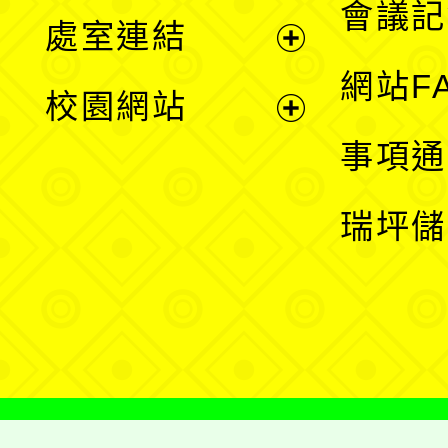
會議記
處室連結
單
展
網站F
校園網站
開
展
事項通
選
開
瑞坪儲
單
選
單