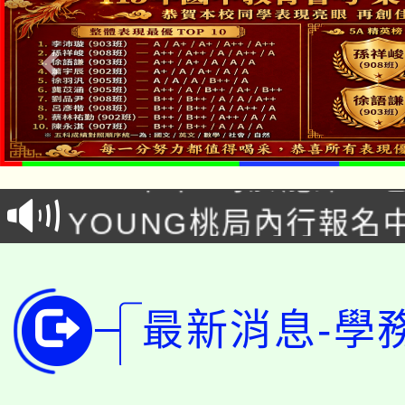
「本色祭」8/29、30
8/21下午1時於龍潭區
場熱烈登場!
YOUNG桃局內行報名
徵才活動。
8月14至27日，桃園
局官網。
115年桃園市運動會8/1
開!
最新消息-學
桃園市低收入戶享有免
田徑場及游泳池舉行。
大園自造教育及科技中心
視費優惠，中低收入戶