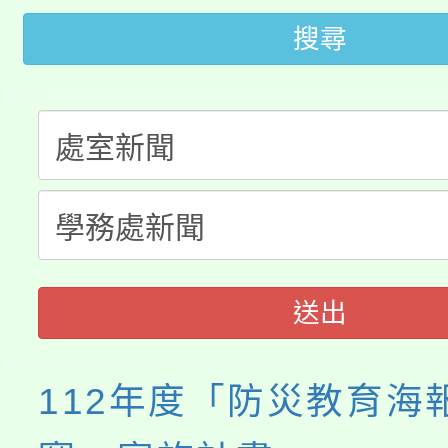
桃園市低收入戶享有免
田徑場及游泳池舉行。
搜尋
大園自造教育及科技中心
視費優惠，中低收入戶
大溪自造教育及科技中心
份教師增能研習
半價優惠，詳情可洽有
淨零綠生活教案入校路
份教師研習
者。
115年食農教育專業人
會
程
送出
112年度「防災教育海