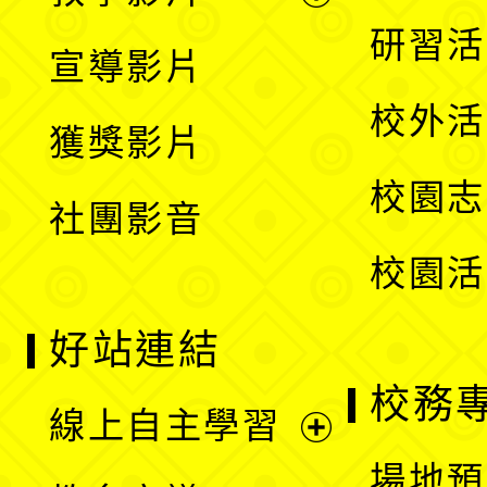
選
開
展
研習活
宣導影片
單
選
開
校外活
獲獎影片
單
選
校園志
社團影音
單
校園活
好站連結
校務
線上自主學習
展
場地預