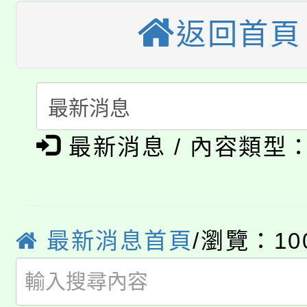
大園自造教育及科技中心
視費優惠，中低收入戶
返回首頁
大溪自造教育及科技中心
份教師增能研習
半價優惠，詳情可洽有
淨零綠生活教案入校路
份教師研習
者。
115年食農教育專業人
會
「本色祭」8/29、30
程
最新消息 / 內容類型
8/21下午1時於龍潭區
場熱烈登場!
YOUNG桃局內行報名
徵才活動。
最新消息首頁
/瀏覽：10
8月14至27日，桃園
局官網。
115年桃園市運動會8/1
開!