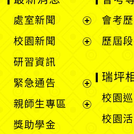
處室新聞
會考歷
展
校園新聞
歷屆段
開
展
研習資訊
選
開
瑞坪
緊急通告
單
選
展
校園巡
親師生專區
單
開
展
校園活
獎助學金
選