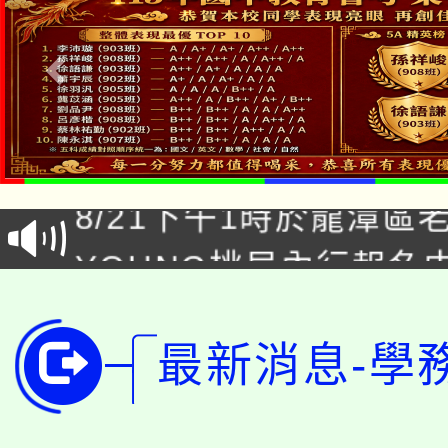
「本色祭」8/29、30
8/21下午1時於龍潭區
場熱烈登場!
YOUNG桃局內行報名
徵才活動。
8月14至27日，桃園
局官網。
115年桃園市運動會8/1
最新消息-學
開!
桃園市低收入戶享有免
田徑場及游泳池舉行。