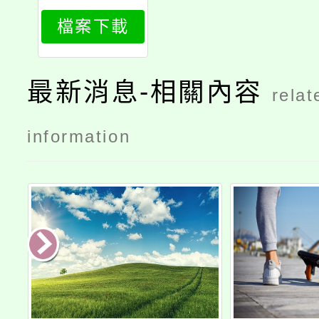
745_attach
檔案下載
1
最新消息-相關內容
relat
information