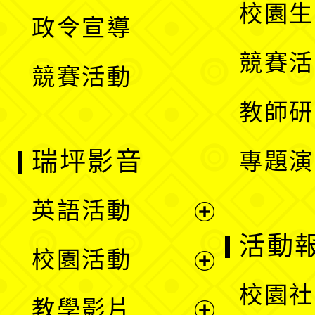
開
校園生
政令宣導
單
選
競賽活
競賽活動
單
教師研
瑞坪影音
專題演
英語活動
展
活動
校園活動
開
展
校園社
教學影片