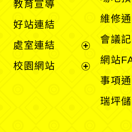
教育宣導
開
維修通
好站連結
選
會議記
處室連結
單
展
網站F
校園網站
開
展
事項通
選
開
瑞坪儲
單
選
單