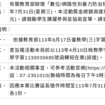
4-06-25 / 內容狀態：啟用中
主
有關教育部辦理「數位/網路性別暴力防治
旨：
年7月31日(星期三)，本活動獎金總額高達
元)，請鼓勵學生踴躍參與並協助宣導，請
說明：
一、
依據教育部113年6月17日臺教學(三)字第1
二、
查旨揭活動本局前以113年4月10日桃教學字第
學字第1130035685號函轉知在案(諒達)。
三、
本活動相關事宜，可參考活動官網(https://d
話：07-2351010(聯絡時間為每日下午
四、
因應本案比賽延長徵件時間至113年7月3