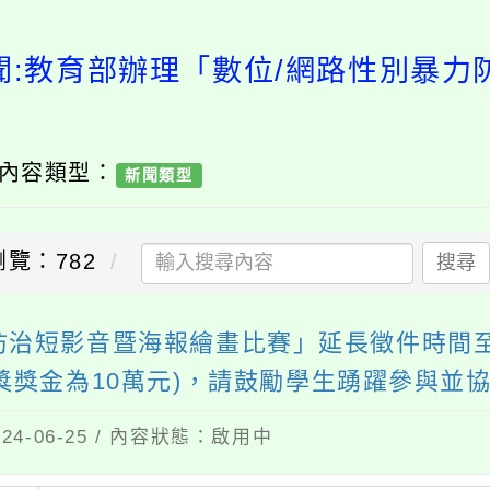
處新聞:教育部辦理「數位/網路性
 內容類型：
新聞類型
瀏覽：782
搜尋
治短影音暨海報繪畫比賽」延長徵件時間至1
獎獎金為10萬元)，請鼓勵學生踴躍參與並