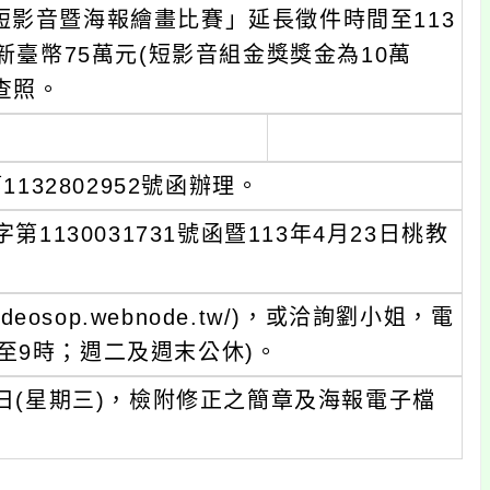
短影音暨海報繪畫比賽」延長徵件時間至113
新臺幣75萬元(短影音組金獎獎金為10萬
查照。
132802952號函辦理。
1130031731號函暨113年4月23日桃教
eosop.webnode.tw/)，或洽詢劉小姐，電
3時至9時；週二及週末公休)。
1日(星期三)，檢附修正之簡章及海報電子檔