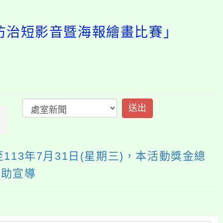
別暴力防治短影音暨海報
開
啟
上
方
區
塊
13年7月31日(星期三)，本活動獎金總
協助宣導