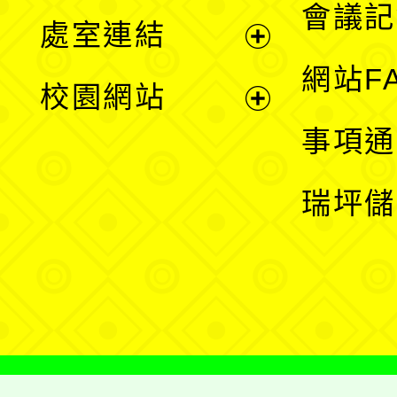
會議記
處室連結
單
展
網站F
校園網站
開
展
事項通
選
開
瑞坪儲
單
選
單