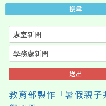
桃園市低收入戶享有免
田徑場及游泳池舉行。
搜尋
大園自造教育及科技中心
視費優惠，中低收入戶
大溪自造教育及科技中心
份教師增能研習
半價優惠，詳情可洽有
淨零綠生活教案入校路
份教師研習
者。
115年食農教育專業人
會
程
送出
教育部製作「暑假親子