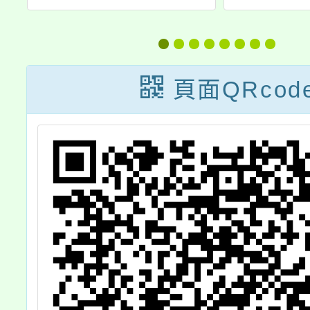
池
漫畫比賽活動」
文化
收
作品繳交時間延
2.0
單
至113年5月6日
業於11
頁面QRcod
29日