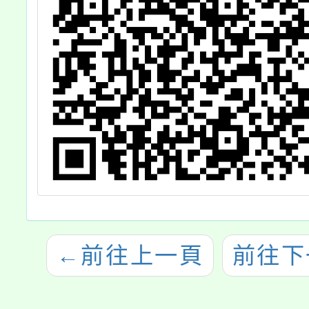
←
前往上一頁
前往下