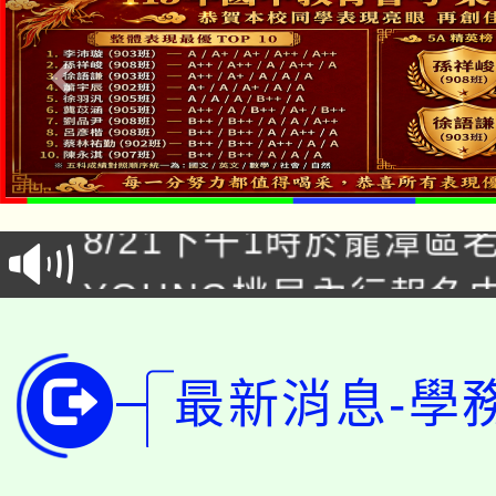
「本色祭」8/29、30
8/21下午1時於龍潭區
場熱烈登場!
YOUNG桃局內行報名
徵才活動。
8月14至27日，桃園
局官網。
115年桃園市運動會8/1
最新消息-學
開!
桃園市低收入戶享有免
田徑場及游泳池舉行。