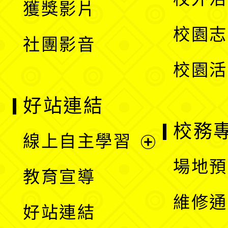
獲獎影片
單
選
校園志
社團影音
單
校園活
好站連結
校務
線上自主學習
展
場地預
教育宣導
開
維修通
好站連結
選