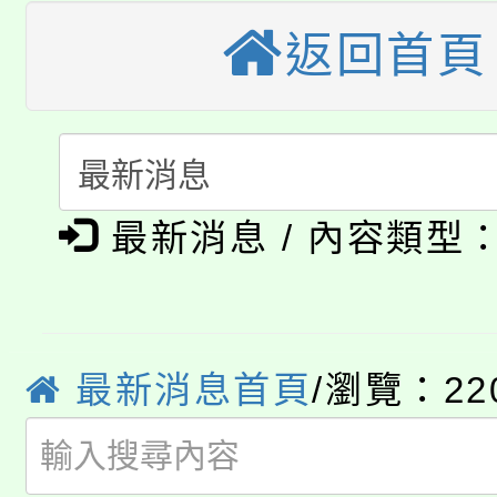
大園自造教育及科技中心
視費優惠，中低收入戶
返回首頁
大溪自造教育及科技中心
份教師增能研習
半價優惠，詳情可洽有
淨零綠生活教案入校路
份教師研習
者。
115年食農教育專業人
會
「本色祭」8/29、30
程
最新消息 / 內容類型
8/21下午1時於龍潭區
場熱烈登場!
YOUNG桃局內行報名
徵才活動。
最新消息首頁
/瀏覽：22
8月14至27日，桃園
局官網。
115年桃園市運動會8/1
開!