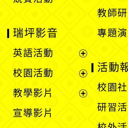
單
教師研
瑞坪影音
專題演
英語活動
展
活動
校園活動
開
展
校園社
教學影片
選
開
展
研習活
宣導影片
單
選
開
校外活