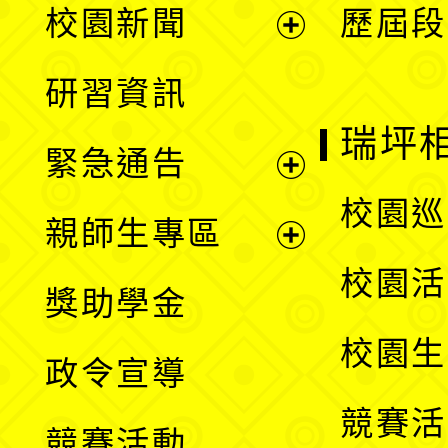
校園新聞
歷屆段
開
展
研習資訊
選
開
瑞坪
緊急通告
單
選
展
校園巡
親師生專區
單
開
展
校園活
獎助學金
選
開
校園生
政令宣導
單
選
競賽活
競賽活動