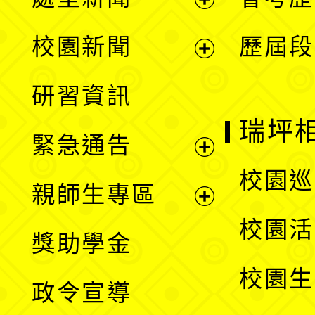
展
校園新聞
歷屆段
開
展
研習資訊
選
開
瑞坪
緊急通告
單
選
展
校園巡
親師生專區
單
開
展
校園活
獎助學金
選
開
校園生
政令宣導
單
選