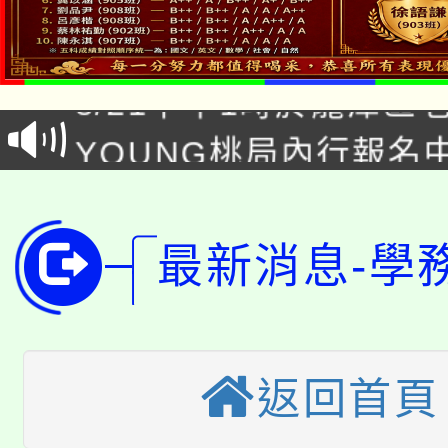
「本色祭」8/29、30
8/21下午1時於龍潭區
場熱烈登場!
YOUNG桃局內行報名
徵才活動。
8月14至27日，桃園
局官網。
115年桃園市運動會8/1
開!
最新消息-學
桃園市低收入戶享有免
田徑場及游泳池舉行。
大園自造教育及科技中心
視費優惠，中低收入戶
大溪自造教育及科技中心
份教師增能研習
返回首頁
半價優惠，詳情可洽有
淨零綠生活教案入校路
份教師研習