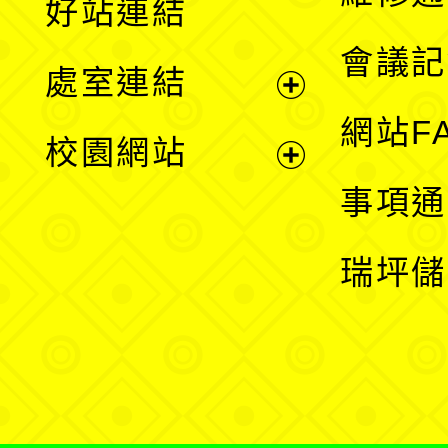
好站連結
選
會議記
處室連結
單
展
網站F
校園網站
開
展
事項通
選
開
瑞坪儲
單
選
單