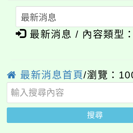
者。
115年食農教育專業人
會
「本色祭」8/29、30
程
最新消息 / 內容類型
8/21下午1時於龍潭區
場熱烈登場!
YOUNG桃局內行報名
徵才活動。
8月14至27日，桃園
局官網。
最新消息首頁
/瀏覽：10
115年桃園市運動會8/1
開!
桃園市低收入戶享有免
田徑場及游泳池舉行。
大園自造教育及科技中心
搜尋
視費優惠，中低收入戶
大溪自造教育及科技中心
份教師增能研習