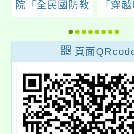
活
院「全民國防教
「穿越
項
育暨 SHAKE
急避難
OFF 擺脫毒品、
音創
霸凌、詐騙」青
動，
頁面QRcod
春無限創意飆舞
大賽活動計畫