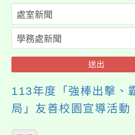
半價優惠，詳情可洽有
淨零綠生活教案入校路
份教師研習
者。
115年食農教育專業人
會
程
送出
113年度「強棒出擊、
局」友善校園宣導活動