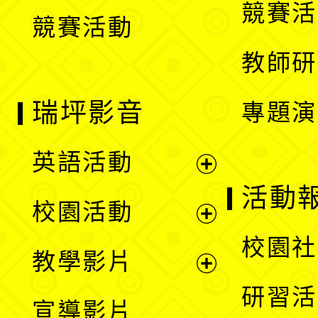
競賽活
競賽活動
單
教師研
瑞坪影音
專題演
英語活動
展
活動
校園活動
開
展
校園社
教學影片
選
開
展
研習活
宣導影片
單