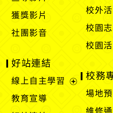
選
開
校外活
獲獎影片
單
選
校園志
社團影音
單
校園活
好站連結
校務
線上自主學習
展
場地預
教育宣導
開
維修通