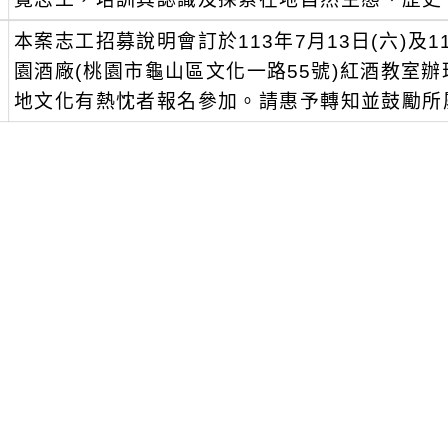
、
本案志工招募說明會訂於113年7月13日(六)及1
園酒廠(桃園市龜山區文化一路55號)紅酒教室
地文化有熱忱者報名參加。請惠予轉知並鼓勵所
可瀏覽群組：
註冊會員
訪客
附件下載
Download attachment