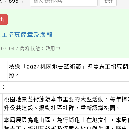
覽：895
搜尋
出
志工招募簡章及海報
07-04 / 內容狀態：啟用中
檢送「2024桃園地景藝術節」導覽志工招募
：
照。
明：
、
桃園地景藝術節為本市重要的大型活動，每年擇
升公共建設、擾動社區社群，重新認識桃園。
、
本屆展區為龜山區，為行銷龜山在地文化，本局自
覽志工，培訓其認識及探索在地自然生態、歷史