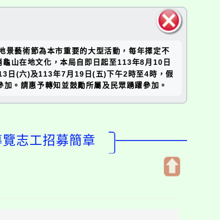
關閉區
園地景藝術節為本市重要的大型活動，每年擇定不
塊
山在地文化，本局自即日起至113年8月10日
六)及113年7月19日(五)下午2時至4時，假
名參加。請惠予轉知並鼓勵所屬及民眾踴躍參加。
導覽志工招募簡章
開
啟
上
方