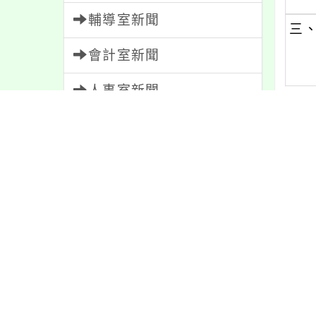
輔導室新聞
三
會計室新聞
人事室新聞
家長會新聞
內文
內容標籤
內容
宣導
274
學習
109
緊急
2
注意
180
課程
152
報名
1151
特色
6
資訊
337
教學
38