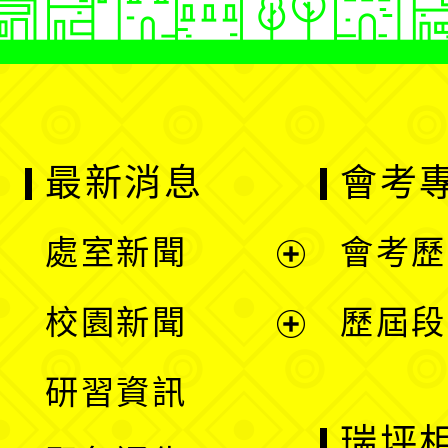
最新消息
會考
處室新聞
會考歷
展
校園新聞
歷屆段
開
展
研習資訊
選
開
瑞坪