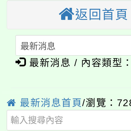
桃園市115學年度學生
縣市「校園短影音徵選
程，歡迎學生輔導中心
返回首頁
「桃園市補助參觀特色
要點
門員」簡章及活動海報
心理、諮商輔導、社會
115年度「教育部表揚
展演活動實施計畫」
踴躍報名參加。
系所師生報名參加。
公告本校115學年度第1
義教育推展貢獻獎」
最新消息 / 內容類型
「2026金融保險知識
代理(課)教師甄選結果(
桃園市115學年度學生
車」活動
公告本校115學年度第
生本土語及新住民語歌
最新消息首頁
/瀏覽：72
公告本校115學年度第
代理(課)教師甄選結果(
轉知中國文化大學推廣
代理(課)教師甄選結果(