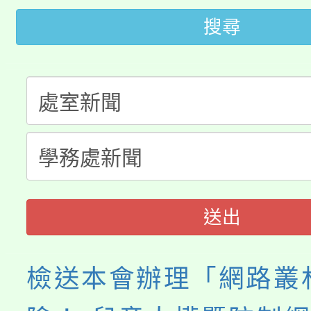
轉知苗栗縣政府辦理11
《TA101》溝通分析
搜尋
桃園市115學年度學生
縣市「校園短影音徵選
程，歡迎學生輔導中心
「桃園市補助參觀特色
要點
門員」簡章及活動海報
心理、諮商輔導、社會
115年度「教育部表揚
展演活動實施計畫」
踴躍報名參加。
系所師生報名參加。
義教育推展貢獻獎」
送出
檢送本會辦理「網路叢