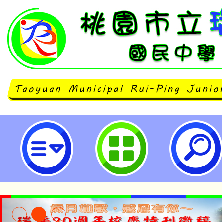
檢送本會辦理「網路叢林大冒險！-
網路兒少性剝削特展」相關資料1
傳週知-桃園市立瑞坪國民中學