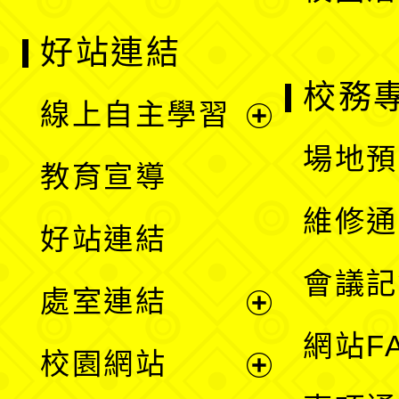
好站連結
校務
線上自主學習
展
場地預
教育宣導
開
維修通
好站連結
選
會議記
處室連結
單
展
網站F
校園網站
開