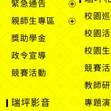
緊急通告
單
選
展
校園巡
親師生專區
單
開
展
校園活
獎助學金
選
開
校園生
政令宣導
單
選
競賽活
競賽活動
單
教師研
瑞坪影音
專題演