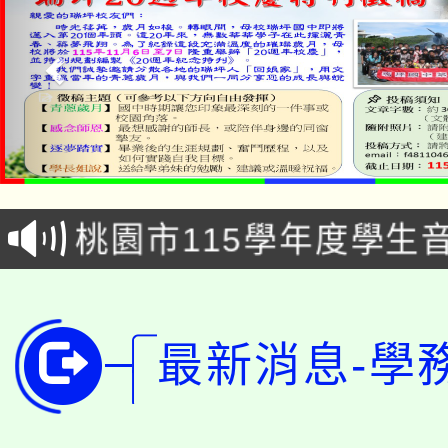
公告本校115學年度第1
「2026金融保險知識
代理(課)教師甄選結果(
桃園市115學年度學生
車」活動
公告本校115學年度第
生本土語及新住民語歌
公告本校115學年度第
代理(課)教師甄選結果(
最新消息-學
轉知中國文化大學推廣
代理(課)教師甄選結果(
轉知苗栗縣政府辦理11
《TA101》溝通分析