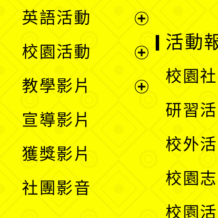
英語活動
展
活動
校園活動
開
展
校園社
教學影片
選
開
展
研習活
宣導影片
單
選
開
校外活
獲獎影片
單
選
校園志
社團影音
單
校園活