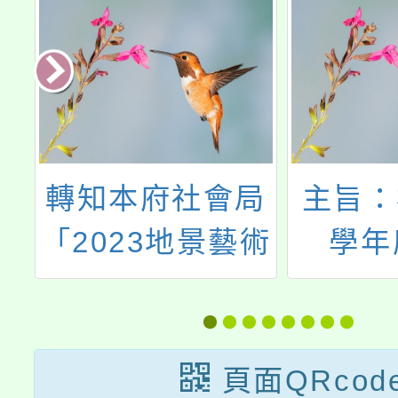
局
主旨：檢送114
主旨：
術
學年度暑假
導學生
簡
（114年7月1日
參與校
至8月29日）本
動相
府所屬各單位暨
項，以
頁面QRcod