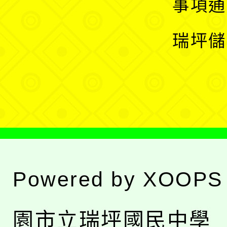
展
事項通
選
開
瑞坪儲
單
選
單
Powered by
XOOPS
園市立瑞坪國民中學