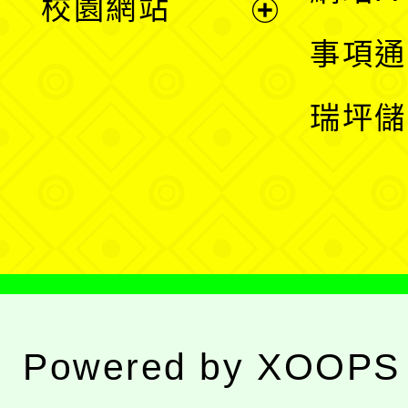
校園網站
開
展
事項通
選
開
瑞坪儲
單
選
單
Powered by
XOOPS