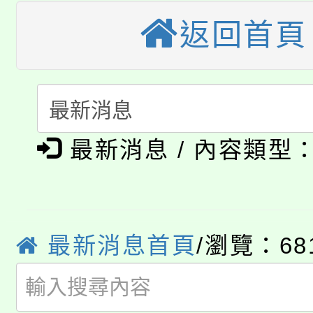
桃園市115學年度學生
縣市「校園短影音徵選
程，歡迎學生輔導中心
返回首頁
「桃園市補助參觀特色
要點
門員」簡章及活動海報
心理、諮商輔導、社會
115年度「教育部表揚
展演活動實施計畫」
踴躍報名參加。
系所師生報名參加。
「2026 ART TAIPE
義教育推展貢獻獎」
「2026金融保險知識
博覽會」之「藝術教育
最新消息 / 內容類型
桃園市115學年度學生
車」活動
公告本校115學年度第
生本土語及新住民語歌
最新消息首頁
/瀏覽：68
公告本校115學年度第
代理(課)教師甄選結果(
轉知中國文化大學推廣
代理(課)教師甄選結果(