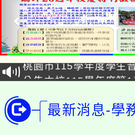
「2026金融保險知識
桃園市115學年度學生
車」活動
公告本校115學年度第
生本土語及新住民語歌
公告本校115學年度第
代理(課)教師甄選結果(
轉知中國文化大學推廣
最新消息-學
代理(課)教師甄選結果(
轉知苗栗縣政府辦理11
《TA101》溝通分析