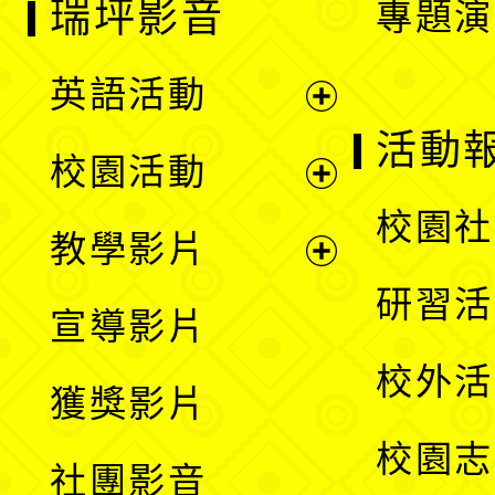
瑞坪影音
專題演
英語活動
展
活動
校園活動
開
展
校園社
教學影片
選
開
展
研習活
宣導影片
單
選
開
校外活
獲獎影片
單
選
校園志
社團影音
單