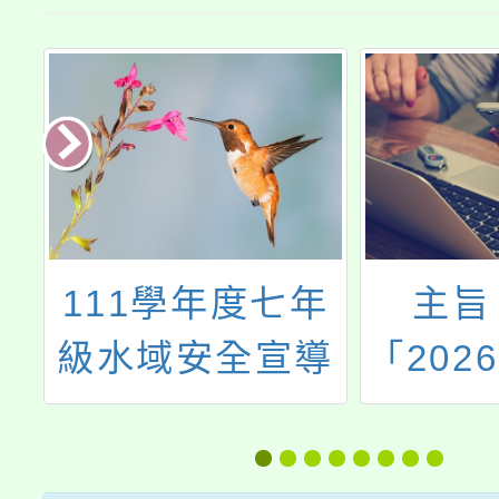
藝
111學年度七年
主旨
工
級水域安全宣導
「202
展在桃
標準字