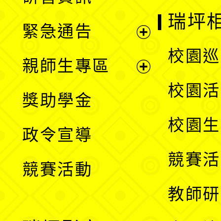
選
開
瑞坪
緊急通告
單
選
展
校園巡
親師生專區
單
開
展
校園活
獎助學金
選
開
校園生
政令宣導
單
選
競賽活
競賽活動
單
教師研