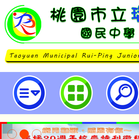
臺灣桃園地方檢察署為推動本（11
年暑期犯罪預防活動一案，請鼓勵
桃園地方檢察署網站參加有獎徵答活
坪國民中學