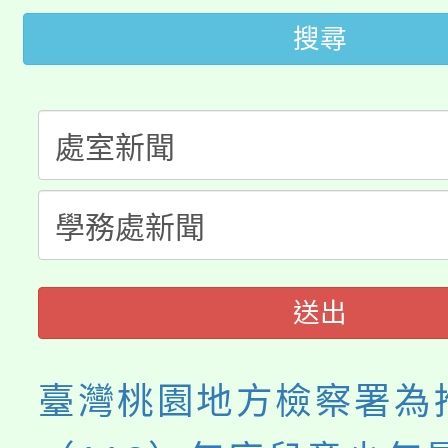
轉知苗栗縣政府辦理11
《TA101》溝通分析
搜尋
桃園市115學年度學生
縣市「校園短影音徵選
程，歡迎學生輔導中心
「桃園市補助參觀特色
要點
門員」簡章及活動海報
心理、諮商輔導、社會
115年度「教育部表揚
展演活動實施計畫」
踴躍報名參加。
系所師生報名參加。
「2026 ART TAIPE
義教育推展貢獻獎」
博覽會」之「藝術教育
送出
臺灣桃園地方檢察署為