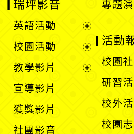
瑞坪影音
專題演
英語活動
展
活動
校園活動
開
展
校園社
教學影片
選
開
展
研習活
宣導影片
單
選
開
校外活
獲獎影片
單
選
校園志
社團影音
單