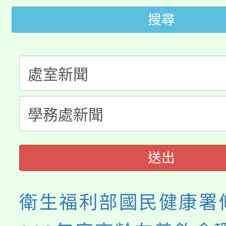
轉知苗栗縣政府辦理11
《TA101》溝通分析
搜尋
桃園市115學年度學生
縣市「校園短影音徵選
程，歡迎學生輔導中心
「桃園市補助參觀特色
要點
門員」簡章及活動海報
心理、諮商輔導、社會
115年度「教育部表揚
展演活動實施計畫」
踴躍報名參加。
系所師生報名參加。
義教育推展貢獻獎」
送出
衛生福利部國民健康署