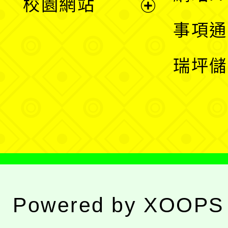
校園網站
開
展
事項通
選
開
瑞坪儲
單
選
單
Powered by
XOOPS