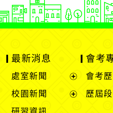
最新消息
會考
處室新聞
會考歷
展
校園新聞
歷屆段
開
展
研習資訊