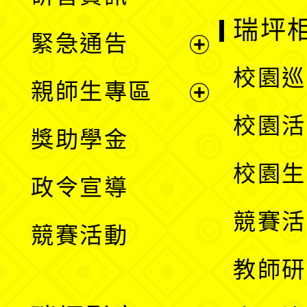
選
開
瑞坪
緊急通告
單
選
展
校園巡
親師生專區
單
開
展
校園活
獎助學金
選
開
校園生
政令宣導
單
選
競賽活
競賽活動
單
教師研