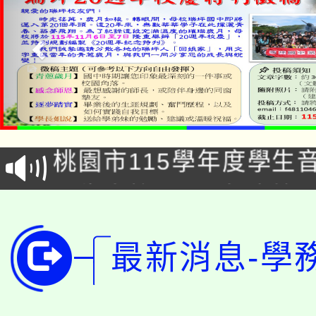
公告本校115學年度第1
「2026金融保險知識
代理(課)教師甄選結果(
桃園市115學年度學生
車」活動
公告本校115學年度第
生本土語及新住民語歌
公告本校115學年度第
代理(課)教師甄選結果(
最新消息-學
轉知中國文化大學推廣
代理(課)教師甄選結果(
轉知苗栗縣政府辦理11
《TA101》溝通分析