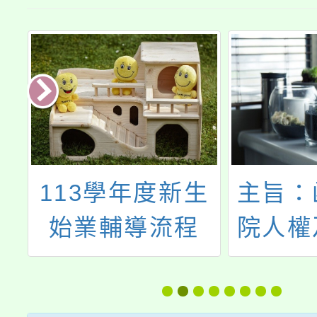
游
113學年度新生
主旨：
始業輔導流程
院人權
北
義處編
錦
政院20