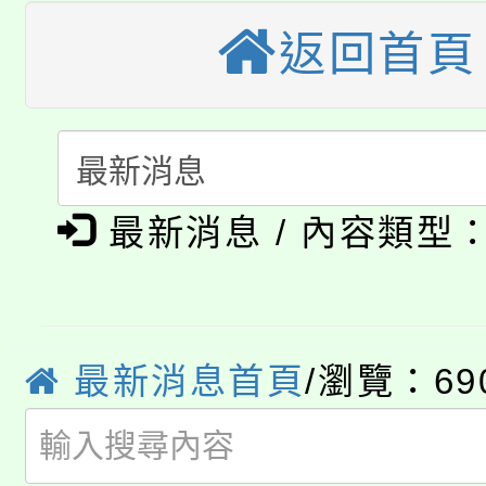
桃園市115學年度學生
縣市「校園短影音徵選
程，歡迎學生輔導中心
返回首頁
「桃園市補助參觀特色
要點
門員」簡章及活動海報
心理、諮商輔導、社會
115年度「教育部表揚
展演活動實施計畫」
踴躍報名參加。
系所師生報名參加。
公告本校115學年度第1
義教育推展貢獻獎」
最新消息 / 內容類型
「2026金融保險知識
代理(課)教師甄選結果(
桃園市115學年度學生
車」活動
公告本校115學年度第
生本土語及新住民語歌
最新消息首頁
/瀏覽：69
公告本校115學年度第
代理(課)教師甄選結果(
轉知中國文化大學推廣
代理(課)教師甄選結果(