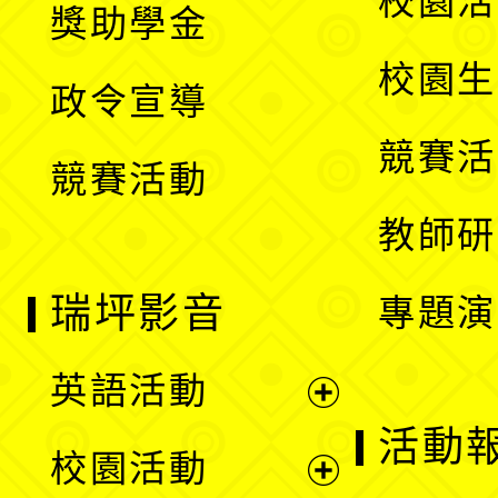
校園活
獎助學金
選
開
校園生
政令宣導
單
選
競賽活
競賽活動
單
教師研
瑞坪影音
專題演
英語活動
展
活動
校園活動