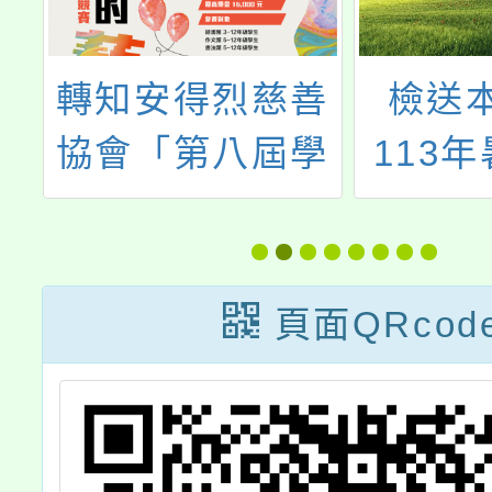
家
轉知安得烈慈善
檢送
5
協會「第八屆學
113
人
藝競賽」活動相
舞秀青
即
關事宜
年反毒
至
比賽活
頁面QRcod
份，惠
告轉知