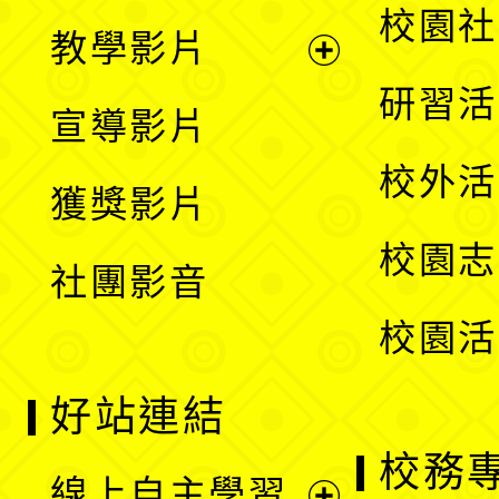
開
展
校園社
教學影片
選
開
展
研習活
宣導影片
單
選
開
校外活
獲獎影片
單
選
校園志
社團影音
單
校園活
好站連結
校務
線上自主學習