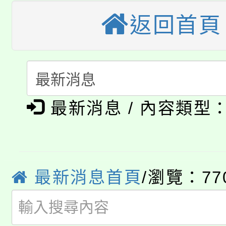
桃園市115學年度學生
縣市「校園短影音徵選
程，歡迎學生輔導中心
返回首頁
「桃園市補助參觀特色
要點
門員」簡章及活動海報
心理、諮商輔導、社會
115年度「教育部表揚
展演活動實施計畫」
踴躍報名參加。
系所師生報名參加。
公告本校115學年度第1
義教育推展貢獻獎」
最新消息 / 內容類型
「2026金融保險知識
代理(課)教師甄選結果(
桃園市115學年度學生
車」活動
公告本校115學年度第
生本土語及新住民語歌
最新消息首頁
/瀏覽：77
公告本校115學年度第
代理(課)教師甄選結果(
轉知中國文化大學推廣
代理(課)教師甄選結果(