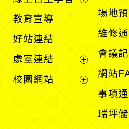
展
場地預
教育宣導
開
維修通
好站連結
選
會議記
處室連結
單
展
網站F
校園網站
開
展
事項通
選
開
瑞坪儲
單
選