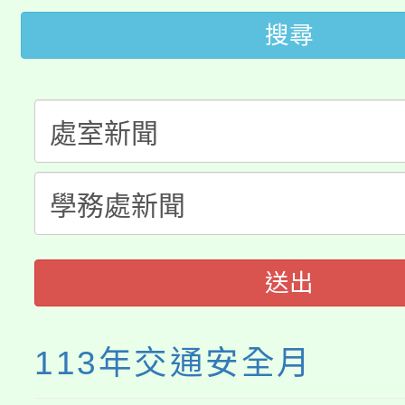
轉知苗栗縣政府辦理11
《TA101》溝通分析
搜尋
桃園市115學年度學生
縣市「校園短影音徵選
程，歡迎學生輔導中心
「桃園市補助參觀特色
要點
門員」簡章及活動海報
心理、諮商輔導、社會
115年度「教育部表揚
展演活動實施計畫」
踴躍報名參加。
系所師生報名參加。
義教育推展貢獻獎」
送出
113年交通安全月