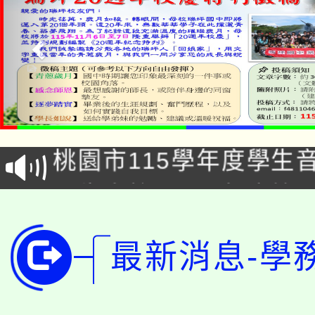
公告本校115學年度第1
「2026金融保險知識
代理(課)教師甄選結果(
桃園市115學年度學生
車」活動
公告本校115學年度第
生本土語及新住民語歌
公告本校115學年度第
代理(課)教師甄選結果(
最新消息-學
轉知中國文化大學推廣
代理(課)教師甄選結果(
轉知苗栗縣政府辦理11
《TA101》溝通分析