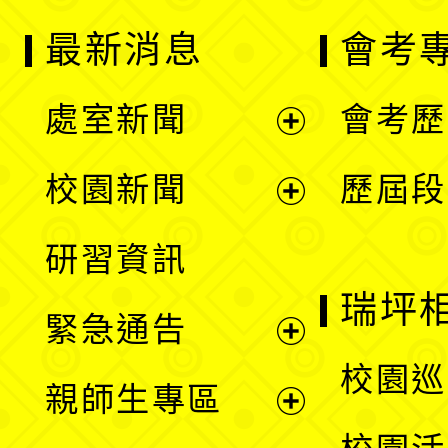
最新消息
會考
處室新聞
會考歷
展
校園新聞
歷屆段
開
展
研習資訊
選
開
瑞坪
緊急通告
單
選
展
校園巡
親師生專區
單
開
展