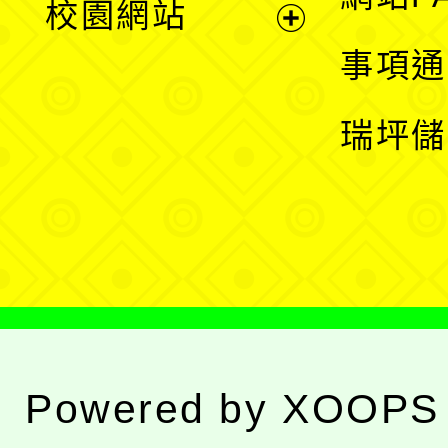
校園網站
開
展
事項通
選
開
瑞坪儲
單
選
單
Powered by
XOOPS