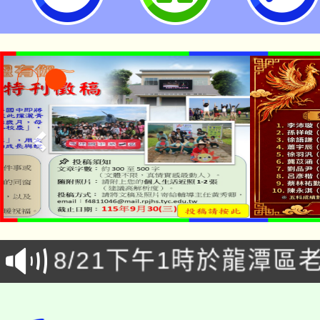
「本色祭」8/29、30
8/21下午1時於龍潭區
場熱烈登場!
YOUNG桃局內行報名
徵才活動。