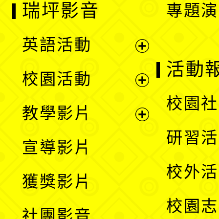
瑞坪影音
專題演
英語活動
展
活動
校園活動
開
展
校園社
教學影片
選
開
展
研習活
宣導影片
單
選
開
校外活
獲獎影片
單
選
校園志
社團影音