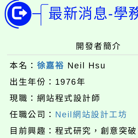
8月14至27日，桃園
局官網。
最新消息-學
115年桃園市運動會8/1
開!
桃園市低收入戶享有免
田徑場及游泳池舉行。
大園自造教育及科技中心
開發者簡介
視費優惠，中低收入戶
大溪自造教育及科技中心
份教師增能研習
半價優惠，詳情可洽有
本名：
徐嘉裕
Neil Hsu
淨零綠生活教案入校路
份教師研習
出生年份：1976年
者。
115年食農教育專業人
會
現職：網站程式設計師
「本色祭」8/29、30
程
任職公司：
Neil網站設計工坊
8/21下午1時於龍潭區
場熱烈登場!
目前興趣：程式研究，創意突破