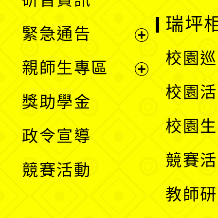
選
開
瑞坪
緊急通告
單
選
展
校園巡
親師生專區
單
開
展
校園活
獎助學金
選
開
校園生
政令宣導
單
選
競賽活
競賽活動
單
教師研