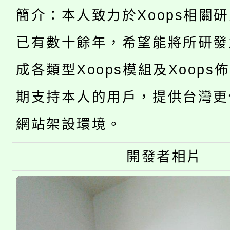
YOUNG桃局內行報名
徵才活動。
簡介：本人致力於Xoops相關
8月14至27日，桃園
局官網。
已有數十餘年，希望能將所研發
115年桃園市運動會8/1
開!
成各類型Xoops模組及Xoops
桃園市低收入戶享有免
田徑場及游泳池舉行。
期支持本人的用戶，提供台灣更
大園自造教育及科技中心
視費優惠，中低收入戶
網站架設環境。
大溪自造教育及科技中心
份教師增能研習
半價優惠，詳情可洽有
淨零綠生活教案入校路
開發者相片
份教師研習
者。
115年食農教育專業人
會
程