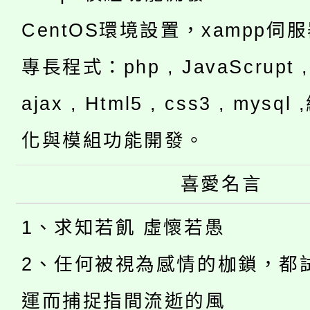
CentOS環境設置，xampp伺
專長程式：php , JavaScrupt , 
ajax , Html5 , css3 , mysq
化與模組功能開發。
喜愛名言
1、求知若飢 虛懷若愚
2、任何被視為感情的枷鎖，都
運而捕捉指間流逝的風