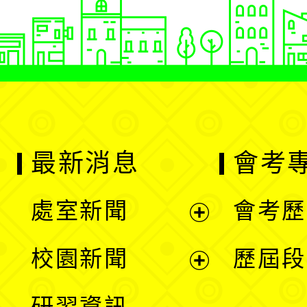
最新消息
會考
處室新聞
會考歷
展
校園新聞
歷屆段
開
展
研習資訊