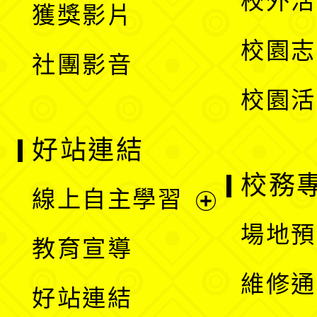
校外活
獲獎影片
單
選
校園志
社團影音
單
校園活
好站連結
校務
線上自主學習
展
場地預
教育宣導
開
維修通
好站連結
選