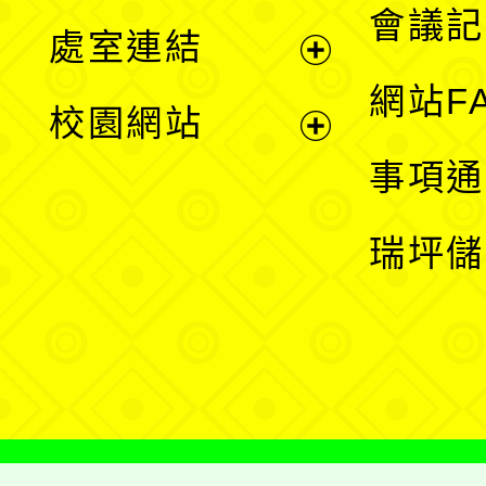
會議記
處室連結
單
展
網站F
校園網站
開
展
事項通
選
開
瑞坪儲
單
選
單