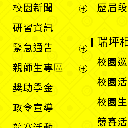
展
校園新聞
歷屆段
開
展
研習資訊
選
開
瑞坪
緊急通告
單
選
展
校園巡
親師生專區
單
開
展
校園活
獎助學金
選
開
校園生
政令宣導
單
選
競賽活
競賽活動