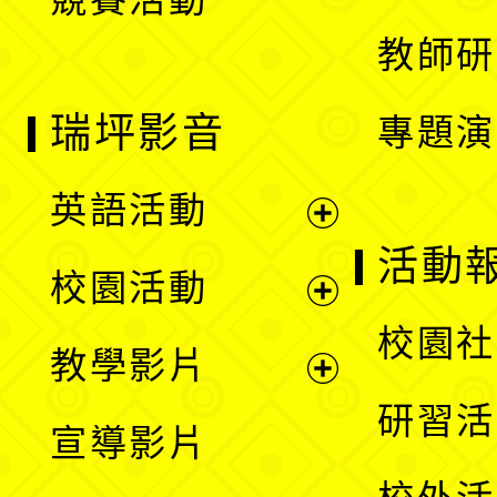
單
教師研
瑞坪影音
專題演
英語活動
展
活動
校園活動
開
展
校園社
教學影片
選
開
展
研習活
宣導影片
單
選
開