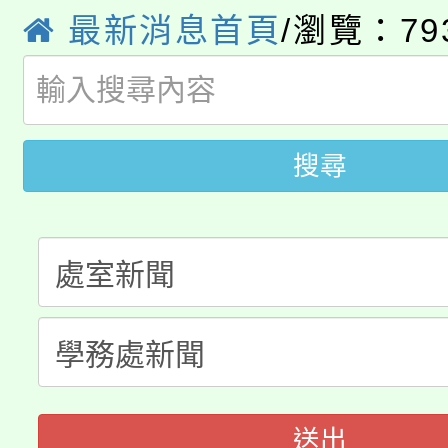
公告本校115學年度第
生本土語及新住民語歌
最新消息首頁
/瀏覽：79
公告本校115學年度第
代理(課)教師甄選結果(
轉知中國文化大學推廣
代理(課)教師甄選結果(
轉知苗栗縣政府辦理11
搜尋
《TA101》溝通分析
桃園市115學年度學生
縣市「校園短影音徵選
程，歡迎學生輔導中心
「桃園市補助參觀特色
要點
門員」簡章及活動海報
心理、諮商輔導、社會
115年度「教育部表揚
展演活動實施計畫」
踴躍報名參加。
系所師生報名參加。
義教育推展貢獻獎」
送出