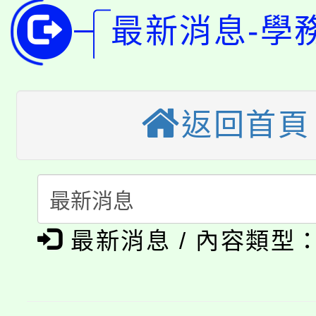
公告本校115學年度第
代理(課)教師甄選結果(
最新消息-學
轉知中國文化大學推廣
代理(課)教師甄選結果(
轉知苗栗縣政府辦理11
《TA101》溝通分析
桃園市115學年度學生
縣市「校園短影音徵選
返回首頁
程，歡迎學生輔導中心
「桃園市補助參觀特色
要點
門員」簡章及活動海報
心理、諮商輔導、社會
115年度「教育部表揚
展演活動實施計畫」
踴躍報名參加。
系所師生報名參加。
公告本校115學年度第1
義教育推展貢獻獎」
最新消息 / 內容類型
「2026金融保險知識
代理(課)教師甄選結果(
桃園市115學年度學生
車」活動