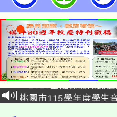
公告本校115學年度第1
「2026金融保險知識
代理(課)教師甄選結果(
桃園市115學年度學生
車」活動
公告本校115學年度第
生本土語及新住民語歌