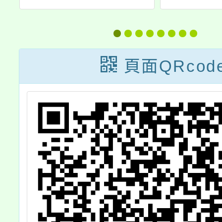
13年度多
家防災日全國
作營」營
「防災短影音創
訊息，請
作比賽」活動簡
頁面QRcod
照。
章及宣傳海報