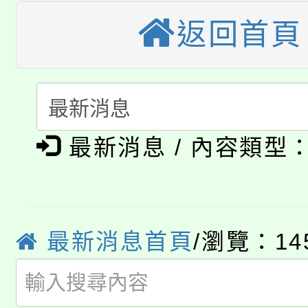
公告本校115學年度第
代理(課)教師甄選結果(
返回首頁
轉知中國文化大學推廣
代理(課)教師甄選結果(
轉知苗栗縣政府辦理11
《TA101》溝通分析
115年食農教育專業人
縣市「校園短影音徵選
程，歡迎學生輔導中心
最新消息 / 內容類型
學期銜接期間理賠案件
程
門員」簡章及活動海報
心理、諮商輔導、社會
淨零綠領人才培育課程
學籍身 分審查程序及
踴躍報名參加。
系所師生報名參加。
公告本校115學年度第1
版
最新消息首頁
/瀏覽：14
「2026金融保險知識
代理(課)教師甄選結果(
桃園市115學年度學生
車」活動