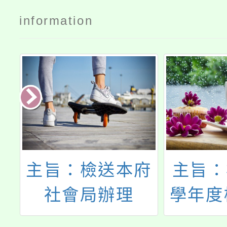
information
府
主旨：檢送114
主旨：
學年度桃連區高
錄取教
少
級中等學校免試
發展署