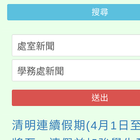
公告本校115學年度第
生本土語及新住民語歌
搜尋
公告本校115學年度第
代理(課)教師甄選結果(
轉知中國文化大學推廣
代理(課)教師甄選結果(
轉知苗栗縣政府辦理11
《TA101》溝通分析
縣市「校園短影音徵選
程，歡迎學生輔導中心
門員」簡章及活動海報
心理、諮商輔導、社會
送出
踴躍報名參加。
系所師生報名參加。
清明連續假期(4月1日至