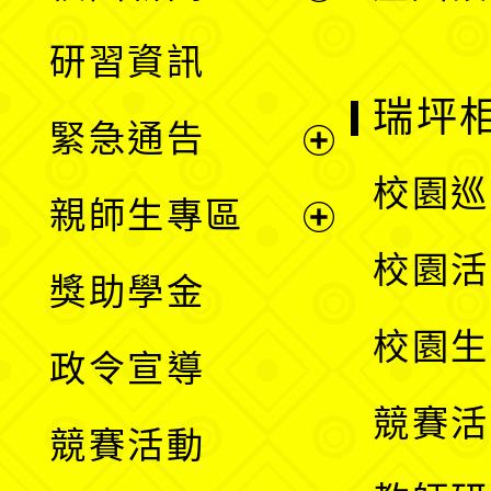
開
展
研習資訊
選
開
瑞坪
緊急通告
單
選
展
校園巡
親師生專區
單
開
展
校園活
獎助學金
選
開
校園生
政令宣導
單
選
競賽活
競賽活動
單