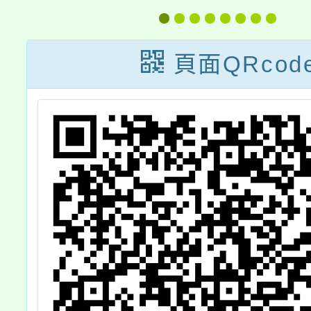
暨
入學比序項目
署)「
「多元學習表
外圓
頁面QRcod
，
現」項目積分審
畫」辦
查實施計畫及
宜，詳
「114學年度桃
請
連區高級中等學
校免試入學國中
端比序項目多元
學習才藝表現項