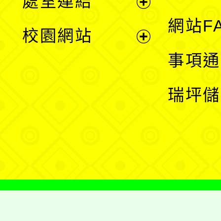
處室連結
單
展
網站F
校園網站
開
展
事項通
選
開
瑞坪儲
單
選
單