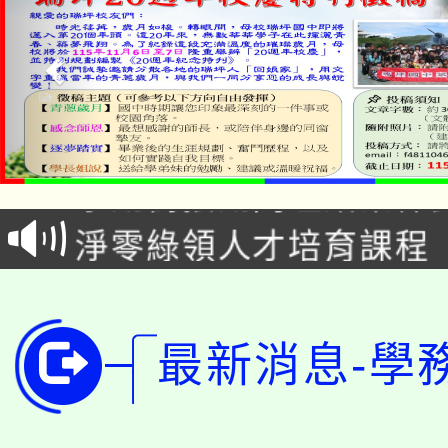
115年食農教育專業人
學期銜接期間理賠案件
程
淨零綠領人才培育課程
學籍身 分審查程序及
公告本校115學年度第1
版
「2026金融保險知識
代理(課)教師甄選結果(
最新消息-學
桃園市115學年度學生
車」活動
公告本校115學年度第
生本土語及新住民語歌