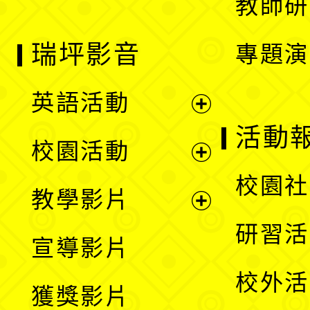
教師研
瑞坪影音
專題演
英語活動
展
活動
校園活動
開
展
校園社
教學影片
選
開
展
研習活
宣導影片
單
選
開
校外活
獲獎影片
單