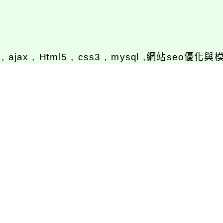
y , ajax , Html5 , css3 , mysql ,網站se
喜愛名言
幸運而捕捉指間流逝的風
相關連結