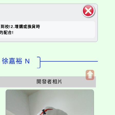
關閉區
到校!2.增購或換貨時
塊
家的配合!
：徐嘉裕 N
開發者相片
開
啟
上
方
區
塊