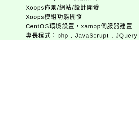
Xoops佈景/網站/設計開發
Xoops模組功能開發
CentOS環境設置，xampp伺服器建置
專長程式：php , JavaScrupt , JQuer
1、求知若飢 虛懷若愚
2、任何被視為感情的枷鎖，都試著不因
3、自強不息
徐嘉裕(Neil Hsu)的工作心得網誌!
徐嘉裕 Neil hsu粉絲團
E-MAIL：
b168168tw@gmail.com