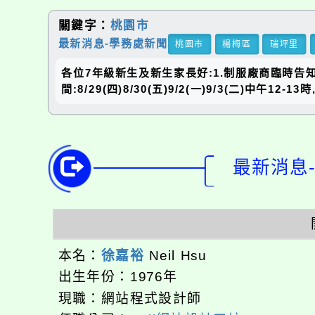
關鍵字：
桃園市
最新消息-學務處新聞
桃園市
楊梅區
瑞坪里
各位7年級新生及新生家長好:1.制服廠商臨時告知
間:8/29(四)8/30(五)9/2(一)9/3(二)中午
最新消息-
本名：
徐嘉裕
Neil Hsu
出生年份：1976年
現職：網站程式設計師