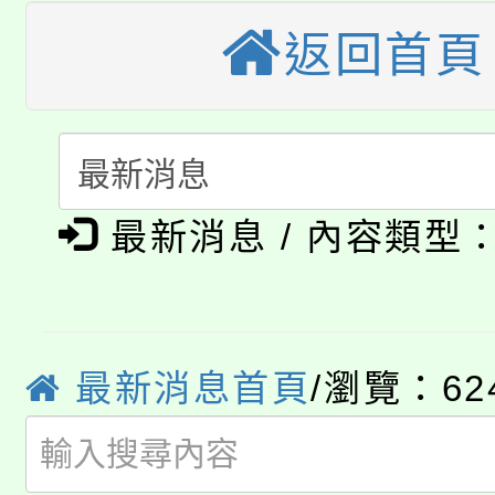
公告本校115學年度第
生本土語及新住民語歌
返回首頁
公告本校115學年度第
代理(課)教師甄選結果(
轉知中國文化大學推廣
代理(課)教師甄選結果(
轉知苗栗縣政府辦理11
《TA101》溝通分析
115年食農教育專業人
最新消息 / 內容類型
縣市「校園短影音徵選
程，歡迎學生輔導中心
學期銜接期間理賠案件
程
門員」簡章及活動海報
心理、諮商輔導、社會
淨零綠領人才培育課程
學籍身 分審查程序及
踴躍報名參加。
系所師生報名參加。
最新消息首頁
/瀏覽：62
公告本校115學年度第1
版
「2026金融保險知識
代理(課)教師甄選結果(