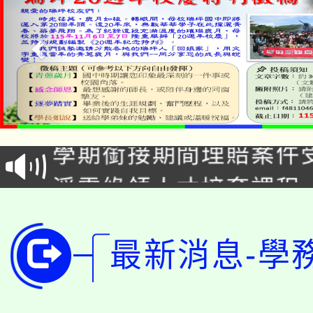
115年食農教育專業人
學期銜接期間理賠案件
程
淨零綠領人才培育課程
學籍身 分審查程序及
公告本校115學年度第1
版
最新消息-學
「2026金融保險知識
代理(課)教師甄選結果(
桃園市115學年度學生
車」活動