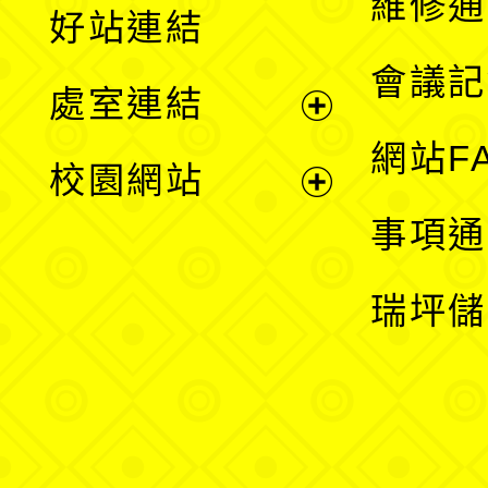
維修通
好站連結
選
會議記
處室連結
單
展
網站F
校園網站
開
展
事項通
選
開
瑞坪儲
單
選
單