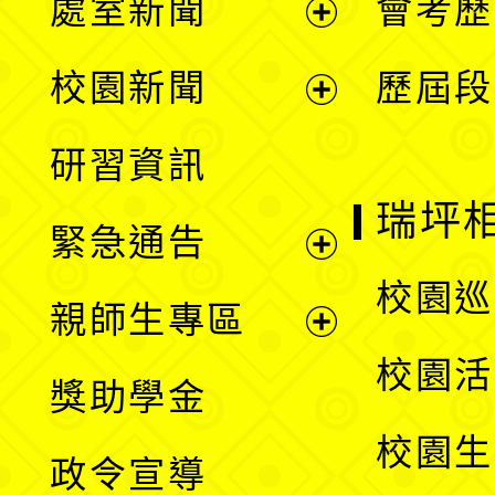
處室新聞
會考歷
展
校園新聞
歷屆段
開
展
研習資訊
選
開
瑞坪
緊急通告
單
選
展
校園巡
親師生專區
單
開
展
校園活
獎助學金
選
開
校園生
政令宣導
單