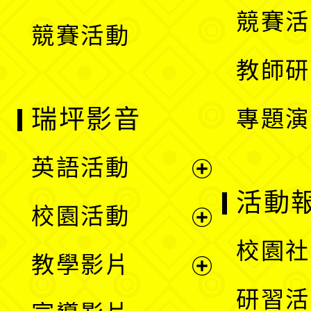
選
競賽活
競賽活動
單
教師研
瑞坪影音
專題演
英語活動
展
活動
校園活動
開
展
校園社
教學影片
選
開
展
研習活