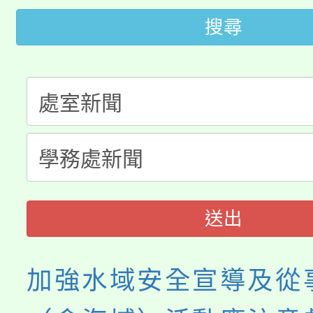
桃園市115學年度學生
車」活動
搜尋
公告本校115學年度第
生本土語及新住民語歌
公告本校115學年度第
代理(課)教師甄選結果(
轉知中國文化大學推廣
代理(課)教師甄選結果(
轉知苗栗縣政府辦理11
《TA101》溝通分析
縣市「校園短影音徵選
程，歡迎學生輔導中心
送出
門員」簡章及活動海報
心理、諮商輔導、社會
踴躍報名參加。
系所師生報名參加。
加強水域安全宣導及從