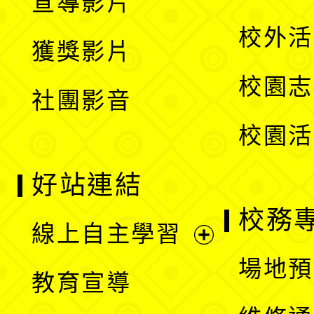
宣導影片
單
選
開
校外活
獲獎影片
單
選
校園志
社團影音
單
校園活
好站連結
校務
線上自主學習
展
場地預
教育宣導
開