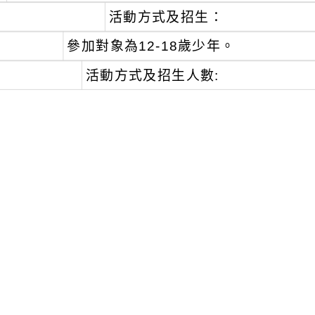
、
活動方式及招生：
參加對象為12-18歲少年。
活動方式及招生人數:
、
實體課程：依照報名填單順序錄取前25名及備
運鏡、多媒體剪輯、網路社群經營互動，並透過
互動及老師個別輔導。
、
線上同步：活動招生海報上提供線上會議軟體連
會議室學習，並建議學校安排課程，在活動時間
與。
、
本案營隊報名連結網址（https:/reurl.cc/
事警察局警務正廖伊俐，電話：(02)-27629052
、
檢附招生海報各1份。