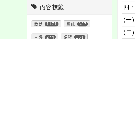
內容標籤
四
(一)
活動
1171
資訊
337
(二)
宣導
274
課程
151
１
學習
109
教學
38
緊急
2
注意
180
特色
6
重要
38
２
報名
1151
防疫
36
公告
1610
節日
10
五
頁面QRcode
六