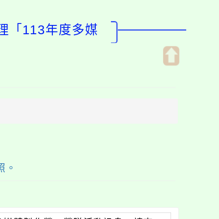
理「113年度多媒
開
啟
上
方
區
塊
照。