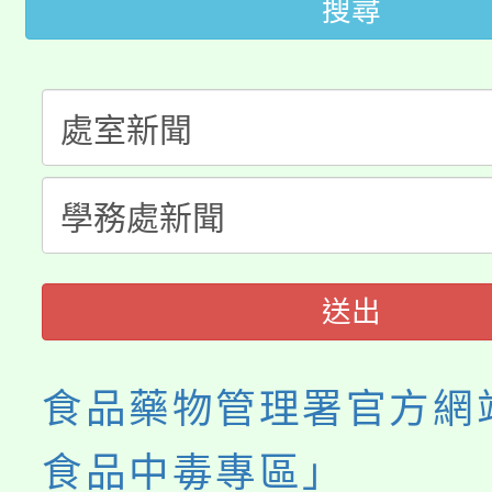
搜尋
桃園市115學年度學生
車」活動
公告本校115學年度第
生本土語及新住民語歌
公告本校115學年度第
代理(課)教師甄選結果(
轉知中國文化大學推廣
代理(課)教師甄選結果(
《TA101》溝通分析
送出
程，歡迎學生輔導中心
心理、諮商輔導、社會
食品藥物管理署官方網
系所師生報名參加。
食品中毒專區」