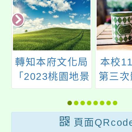
全
轉知本府文化局
本校1
「2023桃園地景
第三次
藝術節」導覽志
生入學
工招募簡章及海
學考試
報
頁面QRcod