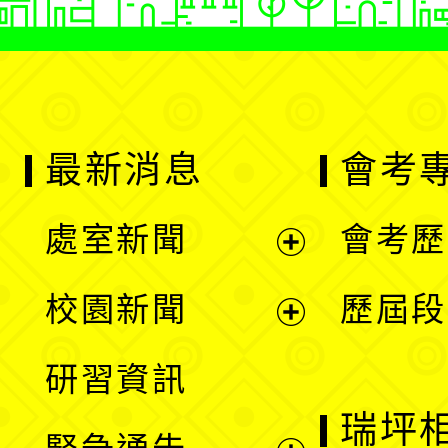
最新消息
會考
處室新聞
會考歷
展
校園新聞
歷屆段
開
展
研習資訊
選
開
瑞坪