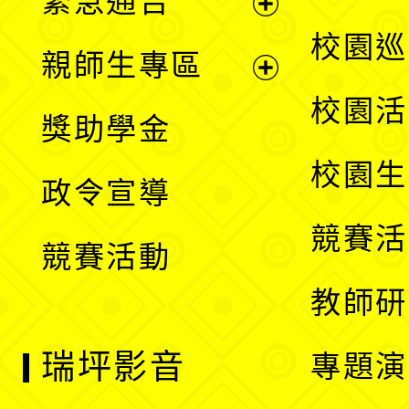
緊急通告
單
選
展
校園巡
親師生專區
單
開
展
校園活
獎助學金
選
開
校園生
政令宣導
單
選
競賽活
競賽活動
單
教師研
瑞坪影音
專題演