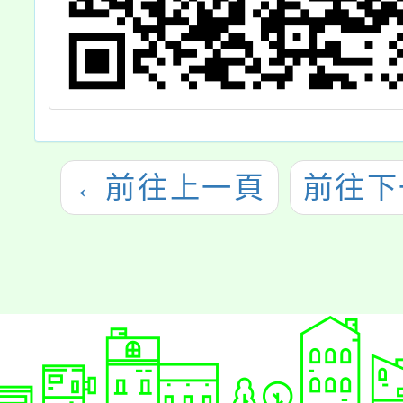
←
前往上一頁
前往下