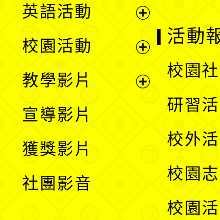
英語活動
展
活動
校園活動
開
展
校園社
教學影片
選
開
展
研習活
宣導影片
單
選
開
校外活
獲獎影片
單
選
校園志
社團影音
單
校園活