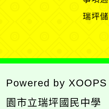
選
開
瑞坪儲
單
選
單
Powered by
XOOPS
園市立瑞坪國民中學