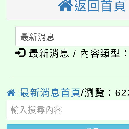
返回首頁
公告本校115學年度第
生本土語及新住民語歌
公告本校115學年度第
代理(課)教師甄選結果(
轉知中國文化大學推廣
代理(課)教師甄選結果(
淨零綠生活教案入校路
最新消息 / 內容類型
《TA101》溝通分析
115年食農教育專業人
會
程，歡迎學生輔導中心
學期銜接期間理賠案件
程
心理、諮商輔導、社會
最新消息首頁
/瀏覽：62
淨零綠領人才培育課程
學籍身 分審查程序及
系所師生報名參加。
公告本校115學年度第1
版
「2026金融保險知識
代理(課)教師甄選結果(