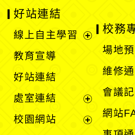
好站連結
校務
線上自主學習
展
場地預
教育宣導
開
維修通
好站連結
選
會議記
處室連結
單
展
網站F
校園網站
開
展
事項通