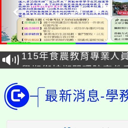
淨零綠生活教案入校路
115年食農教育專業人
會
學期銜接期間理賠案件
程
淨零綠領人才培育課程
學籍身 分審查程序及
最新消息-學
公告本校115學年度第1
版
「2026金融保險知識
代理(課)教師甄選結果(
桃園市115學年度學生
車」活動