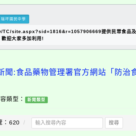
瑞坪國民中學
.tw/TC/site.aspx?sid=1816&r=105790666
歡迎大家多加利用!
新聞:食品藥物管理署官方網站「防治
內容類型：
新聞類型
覽：620
搜尋