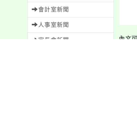
會計室新聞
人事室新聞
內文
家長會新聞
內容標籤
最新
公告
1610
課程
152
活動
1171
防疫
36
學習
109
教學
38
宣導
274
緊急
2
節日
10
重要
38
報名
1151