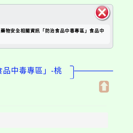
關閉區
9提供民眾食品及藥物安全相關資訊「防治食品中毒專區」食品中
塊
食品中毒專區」-桃
開
啟
上
方
區
塊