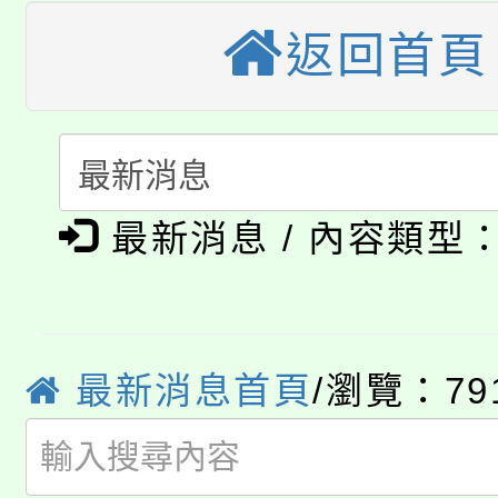
桃園市115學年度學生
車」活動
返回首頁
公告本校115學年度第
生本土語及新住民語歌
公告本校115學年度第
代理(課)教師甄選結果(
轉知中國文化大學推廣
代理(課)教師甄選結果(
淨零綠生活教案入校路
《TA101》溝通分析
最新消息 / 內容類型
115年食農教育專業人
會
程，歡迎學生輔導中心
學期銜接期間理賠案件
程
心理、諮商輔導、社會
淨零綠領人才培育課程
最新消息首頁
/瀏覽：79
學籍身 分審查程序及
系所師生報名參加。
公告本校115學年度第1
版