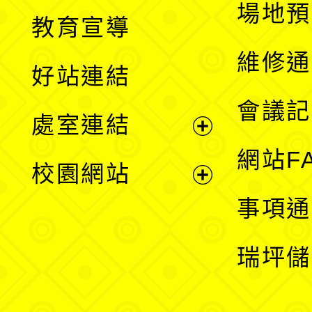
展
場地預
教育宣導
開
維修通
好站連結
選
會議記
處室連結
單
展
網站F
校園網站
開
展
事項通
選
開
瑞坪儲
單
選