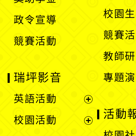
選
開
校園生
政令宣導
單
選
競賽活
競賽活動
單
教師研
瑞坪影音
專題演
英語活動
展
活動
校園活動
開
展
校園社