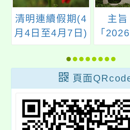
清明連續假期(4
主旨
記
月4日至4月7日)
「202
將至，請各校加
展在桃
址
強宣導師生水域
標準字
1
安全與救溺知
規範文
頁面QRcod
能，請查照。
檔案一
助推廣
請