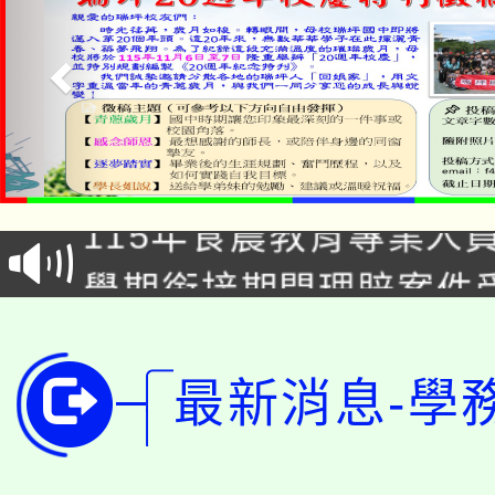
淨零綠生活教案入校路
115年食農教育專業人
會
學期銜接期間理賠案件
程
淨零綠領人才培育課程
學籍身 分審查程序及
公告本校115學年度第1
最新消息-學
版
「2026金融保險知識
代理(課)教師甄選結果(