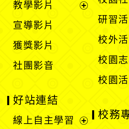
教學影片
選
開
展
研習活
宣導影片
單
選
開
校外活
獲獎影片
單
選
校園志
社團影音
單
校園活
好站連結
校務
線上自主學習