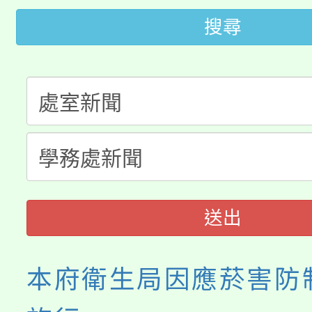
「2026金融保險知識
代理(課)教師甄選結果(
搜尋
桃園市115學年度學生
車」活動
公告本校115學年度第
生本土語及新住民語歌
公告本校115學年度第
代理(課)教師甄選結果(
轉知中國文化大學推廣
代理(課)教師甄選結果(
《TA101》溝通分析
程，歡迎學生輔導中心
送出
心理、諮商輔導、社會
本府衛生局因應菸害防
系所師生報名參加。