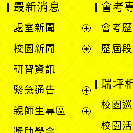
最新消息
會考
處室新聞
會考歷
展
校園新聞
歷屆段
開
展
研習資訊
選
開
瑞坪
緊急通告
單
選
展
校園巡
親師生專區
單
開
展
校園活
獎助學金