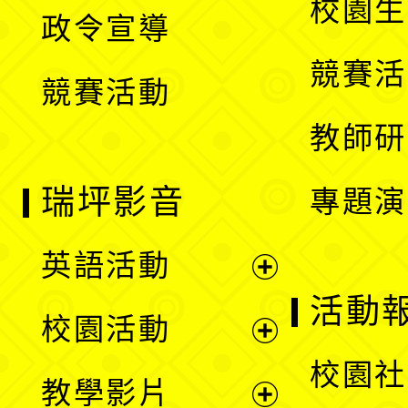
校園生
政令宣導
單
選
競賽活
競賽活動
單
教師研
瑞坪影音
專題演
英語活動
展
活動
校園活動
開
展
校園社
教學影片