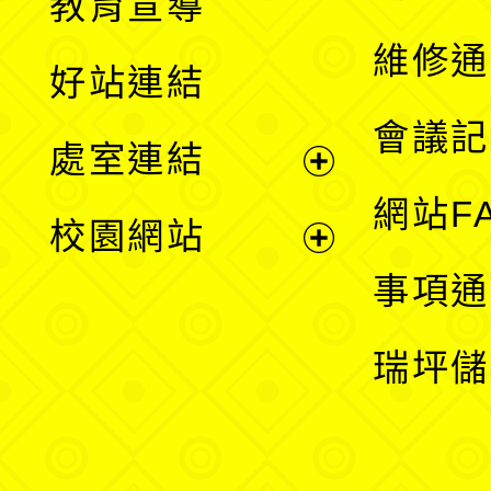
教育宣導
開
維修通
好站連結
選
會議記
處室連結
單
展
網站F
校園網站
開
展
事項通
選
開
瑞坪儲
單
選
單