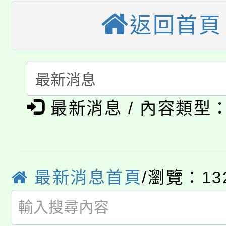
門員」簡章及活動海報
心理、諮商輔導、社會
115年度「教育部表揚
返回首頁
展演活動實施計畫」
踴躍報名參加。
系所師生報名參加。
公告本校115學年度第1
義教育推展貢獻獎」
「2026金融保險知識
代理(課)教師甄選結果(
桃園市115學年度學生
車」活動
最新消息 / 內容類型
公告本校115學年度第
生本土語及新住民語歌
公告本校115學年度第
代理(課)教師甄選結果(
轉知中國文化大學推廣
代理(課)教師甄選結果(
最新消息首頁
/瀏覽：13
轉知苗栗縣政府辦理11
《TA101》溝通分析
桃園市115學年度學生