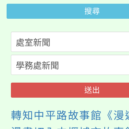
縣市「校園短影音徵選
程，歡迎學生輔導中心
搜尋
「桃園市補助參觀特色
要點
門員」簡章及活動海報
心理、諮商輔導、社會
115年度「教育部表揚
展演活動實施計畫」
踴躍報名參加。
系所師生報名參加。
義教育推展貢獻獎」
送出
轉知中平路故事館《漫