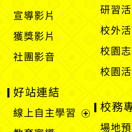
選
開
展
研習活
宣導影片
單
選
開
校外活
獲獎影片
單
選
校園志
社團影音
單
校園活
好站連結
校務
線上自主學習
展
場地預