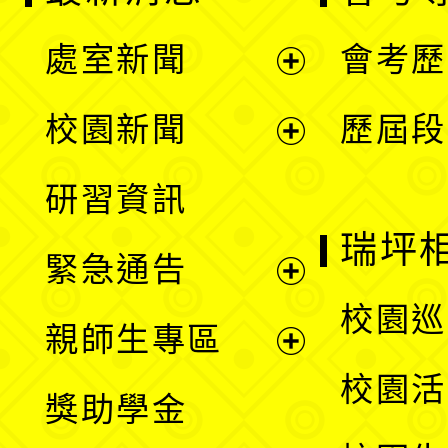
處室新聞
會考歷
展
校園新聞
歷屆段
開
展
研習資訊
選
開
瑞坪
緊急通告
單
選
展
校園巡
親師生專區
單
開
展
校園活
獎助學金
選
開