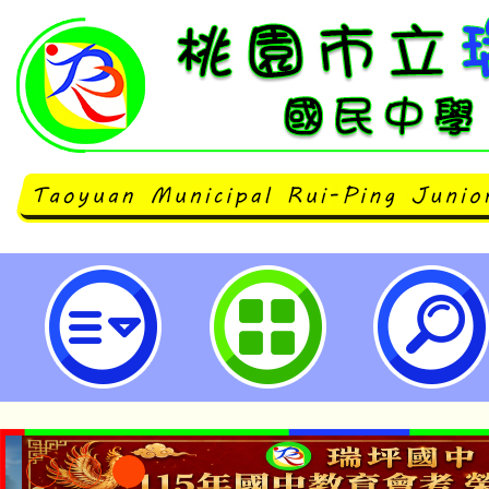
轉知中平路故事館《漫遊宅間-從漫
故事館群之空間》活動文宣-桃園市