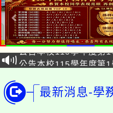
公告本校115學年度第1
「2026金融保險知識
代理(課)教師甄選結果(
桃園市115學年度學生
車」活動
公告本校115學年度第
生本土語及新住民語歌
公告本校115學年度第
代理(課)教師甄選結果(
轉知中國文化大學推廣
代理(課)教師甄選結果(
轉知苗栗縣政府辦理11
《TA101》溝通分析
最新消息-學
桃園市115學年度學生
縣市「校園短影音徵選
程，歡迎學生輔導中心
「桃園市補助參觀特色
要點