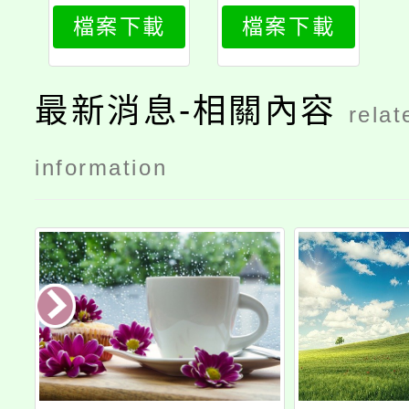
809_attach
809_print
檔案下載
檔案下載
1
最新消息-相關內容
relat
information