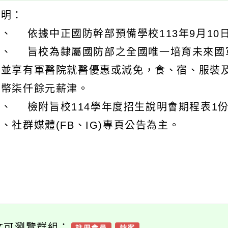
說明：
、 依據中正國防幹部預備學校113年9月10日國
二、 旨校為隸屬國防部之全國唯一培育未來國
免並享有軍醫院就醫優惠或減免，食、宿、服裝
臺幣柒仟餘元薪津。
三、 檢附旨校114學年度招生說明會期程表1
、社群媒體(FB、IG)專頁公告為主。
文可瀏覽群組：