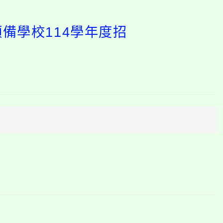
備學校114學年度招
開
啟
上
方
區
塊