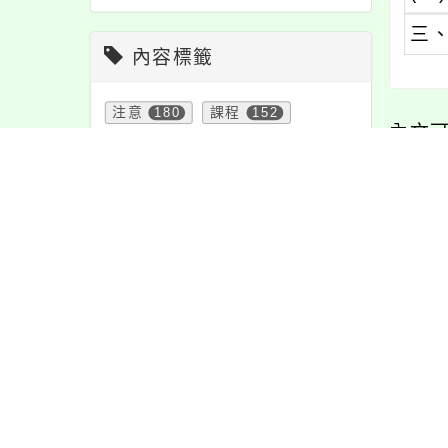
三
內容標籤
注意
180
課程
152
內文
報名
1151
特色
6
緊急
2
節日
10
活動
1171
內容
宣導
274
學習
109
公告
1611
防疫
36
重要
38
資訊
337
教學
38