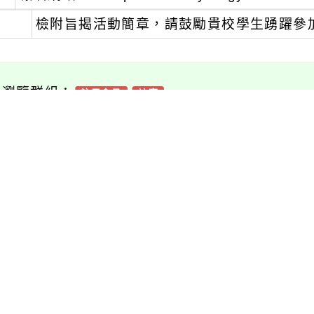
、
檢附旨揭活動簡章，請鼓勵貴校學生踴躍參
可瀏覽群組：
註冊會員
訪客
附件下載
Download attachment