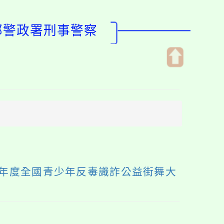
部警政署刑事警察
開
啟
上
方
區
塊
3年度全國青少年反毒識詐公益街舞大