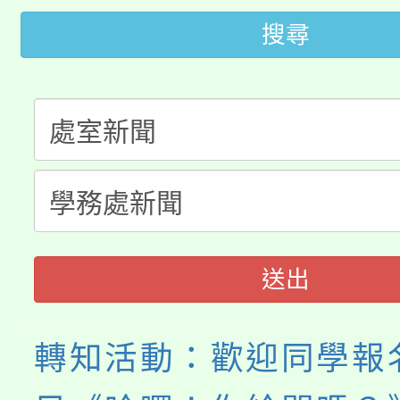
公告本校115學年度第
代理(課)教師甄選結果(
搜尋
轉知中國文化大學推廣
代理(課)教師甄選結果(
轉知苗栗縣政府辦理11
《TA101》溝通分析
桃園市115學年度學生
縣市「校園短影音徵選
程，歡迎學生輔導中心
「桃園市補助參觀特色
要點
門員」簡章及活動海報
心理、諮商輔導、社會
展演活動實施計畫」
踴躍報名參加。
系所師生報名參加。
送出
轉知活動：歡迎同學報