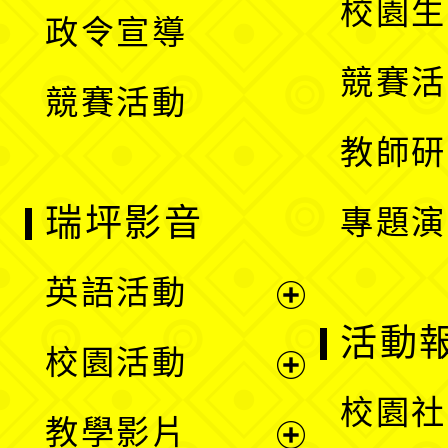
校園生
政令宣導
單
選
競賽活
競賽活動
單
教師研
瑞坪影音
專題演
英語活動
展
活動
校園活動
開
展
校園社
教學影片