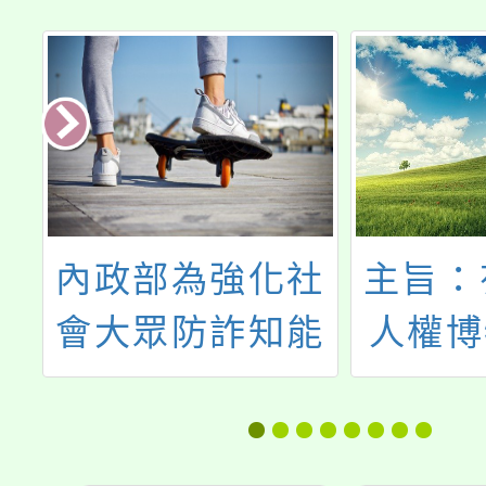
內政部為強化社
主旨：
辦
會大眾防詐知能
人權博
一
及宣導檢察官於
學年度
活
國民法官制度中
權教育