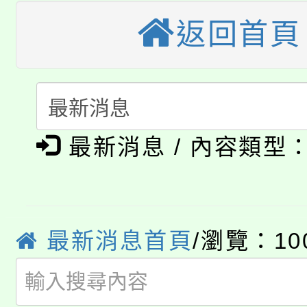
轉知中國文化大學推廣
代理(課)教師甄選結果(
返回首頁
轉知苗栗縣政府辦理11
《TA101》溝通分析
桃園市115學年度學生
縣市「校園短影音徵選
程，歡迎學生輔導中心
「桃園市補助參觀特色
要點
門員」簡章及活動海報
心理、諮商輔導、社會
淨零綠領人才培育課程
展演活動實施計畫」
最新消息 / 內容類型
踴躍報名參加。
系所師生報名參加。
公告本校115學年度第1
「2026金融保險知識
代理(課)教師甄選結果(
最新消息首頁
/瀏覽：10
桃園市115學年度學生
車」活動
公告本校115學年度第
生本土語及新住民語歌