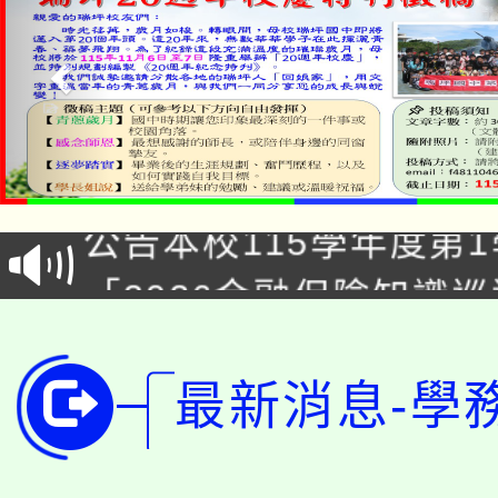
淨零綠領人才培育課程
公告本校115學年度第1
「2026金融保險知識
代理(課)教師甄選結果(
桃園市115學年度學生
車」活動
公告本校115學年度第
最新消息-學
生本土語及新住民語歌
公告本校115學年度第
代理(課)教師甄選結果(