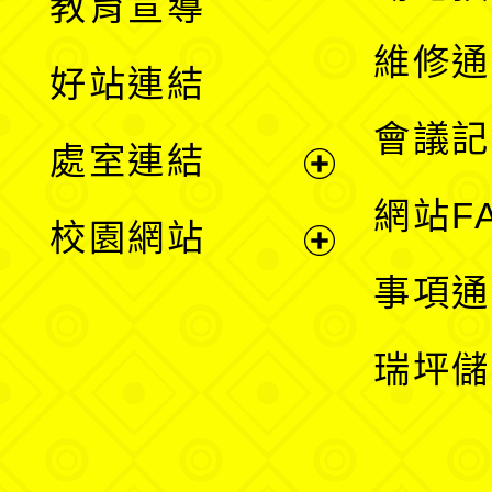
教育宣導
開
維修通
好站連結
選
會議記
處室連結
單
展
網站F
校園網站
開
展
事項通
選
開
瑞坪儲
單
選
單