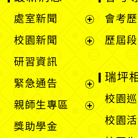
處室新聞
會考歷
展
校園新聞
歷屆段
開
展
研習資訊
選
開
瑞坪
緊急通告
單
選
展
校園巡
親師生專區
單
開
展
校園活
獎助學金
選
開