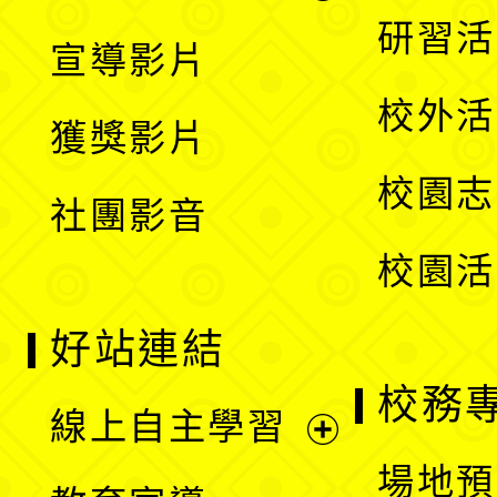
選
開
展
研習活
宣導影片
單
選
開
校外活
獲獎影片
單
選
校園志
社團影音
單
校園活
好站連結
校務
線上自主學習
展
場地預