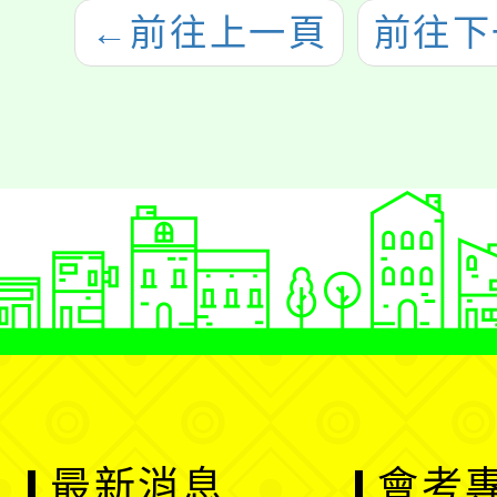
烈
協助被害人等職
日起受
←
前往上一頁
前往下
權，製作相關宣
額滿為
師
導短片
請貴
，
傳，
應
最新消息
會考