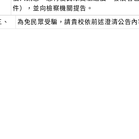
件），並向檢察機關提告。
三、
為免民眾受騙，請貴校依前述澄清公告內
文可瀏覽群組：
註冊會員
訪客
容附件下載
Download attachment