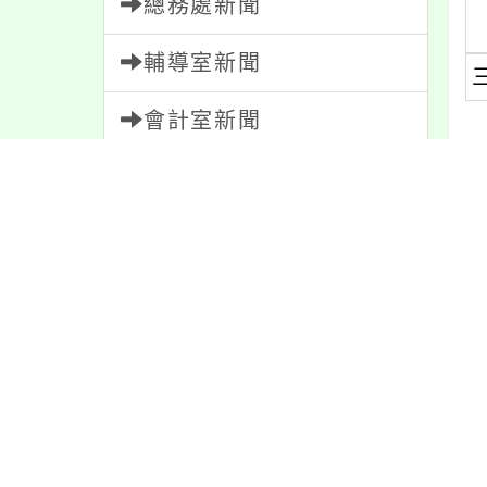
總務處新聞
輔導室新聞
會計室新聞
人事室新聞
內
家長會新聞
內容標籤
內
學習
109
緊急
2
節日
10
活動
1171
報名
1151
防疫
36
特色
6