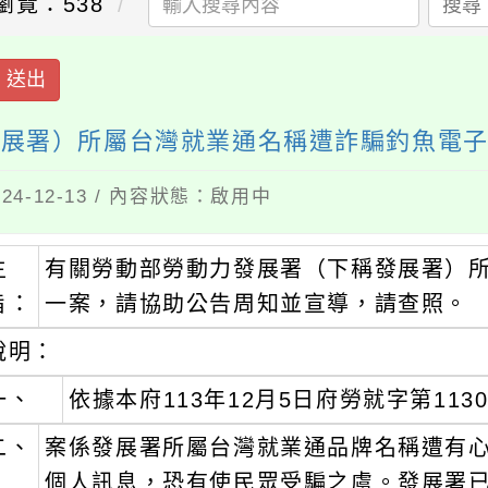
瀏覽：538
搜尋
送出
發展署）所屬台灣就業通名稱遭詐騙釣魚電
4-12-13 / 內容狀態：啟用中
主
有關勞動部勞動力發展署（下稱發展署）
旨：
一案，請協助公告周知並宣導，請查照。
說明：
一、
依據本府113年12月5日府勞就字第1130
二、
案係發展署所屬台灣就業通品牌名稱遭有
個人訊息，恐有使民眾受騙之虞。發展署