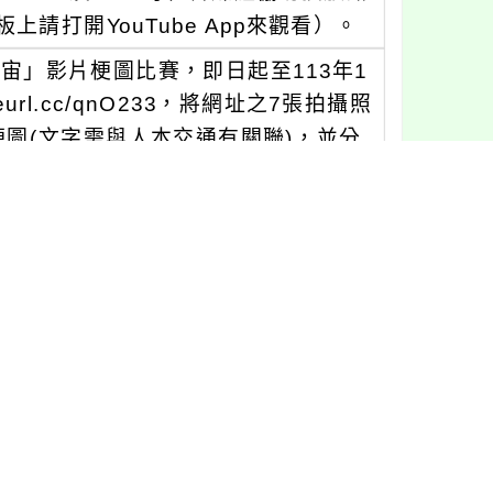
請打開YouTube App來觀看）。
宙」影片梗圖比賽，即日起至113年1
url.cc/qnO233，將網址之7張拍攝照
圖(文字需與人本交通有關聯)，並分
，前20名獲得最多點讚的創作者，將各獲