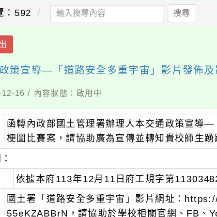
覽：592
搜尋
出
政策宣導—「道路安全多重宇宙」影片發佈及
12-16 / 內容狀態：啟用中
函轉內政部國土管理署辦理人本交通政策宣導—
：
梗圖比賽案，請協助廣為宣傳並轉知貴校師生踴
明：
、
依據本府113年12月11日府工規字第113034
、
國土署「道路安全多重宇宙」影片網址：https://youtu
55eKZABBrN，請協助於學校相關官網、FB、Y