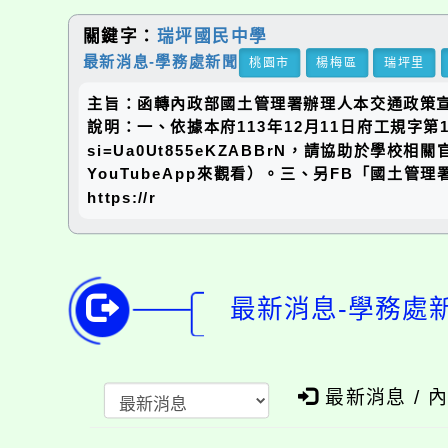
關鍵字：
瑞坪國民中學
最新消息-學務處新聞
桃園市
楊梅區
瑞坪里
主旨：函轉內政部國土管理署辦理人本交通政策
說明：一、依據本府113年12月11日府工規字第113
si=Ua0Ut855eKZABBrN，請協助於學
YouTubeApp來觀看）。三、另FB「國土管
https://r
最新消息-學務處
最新消息 / 