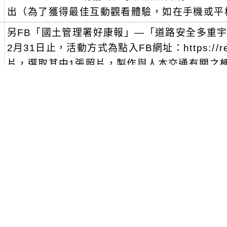
出（為了獲得最佳互動觀看體驗，如在手機或平板上
、
另FB「國土管理署好康報」—「道路安全多重宇
2月31日止，活動方式為點入FB網址：https://re
片，選取其中1張照片，製作與人本交通有關之梗
享至該文留言區及標記(tag)2位好友進行分享
得超商禮券500元。
可瀏覽群組：
註冊會員
訪客
消息-相關內容
related information