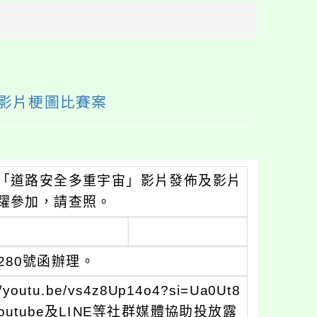
方
區
塊
影片梗圖比賽案
「道路安全多重宇宙」影片發佈及影片
躍參加，請查照。
8280號函辦理。
.be/vs4z8Up14o4?si=Ua0Ut8
outube及LINE等社群媒體協助投放露