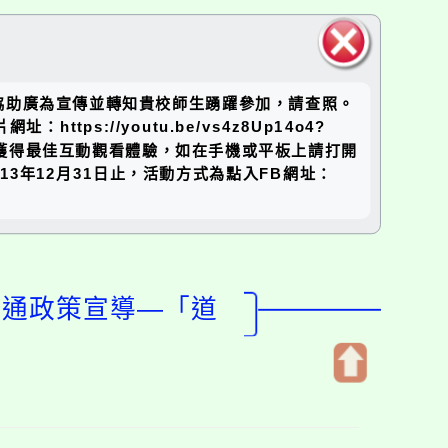
關閉區
協助廣為宣傳並轉知貴校師生踴躍參加，請查照。
塊
ps://youtu.be/vs4z8Up14o4?
出（為了獲得最佳互動觀看體驗，如在手機或平板上請打開
13年12月31日止，活動方式為點入FB網址：
交通政策宣導—「道
開
啟
上