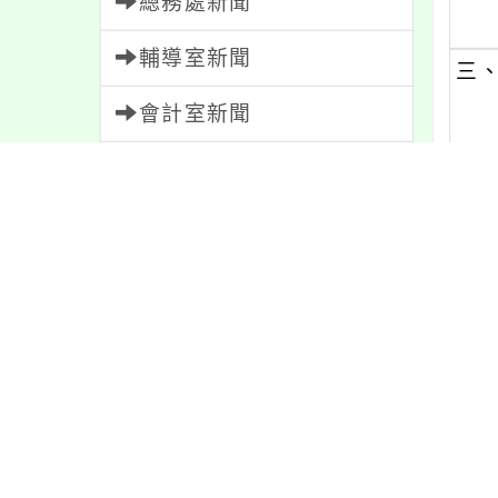
總務處新聞
輔導室新聞
三
會計室新聞
人事室新聞
家長會新聞
內容標籤
內文
公告
1611
特色
6
學習
109
重要
38
最新
報名
1151
資訊
337