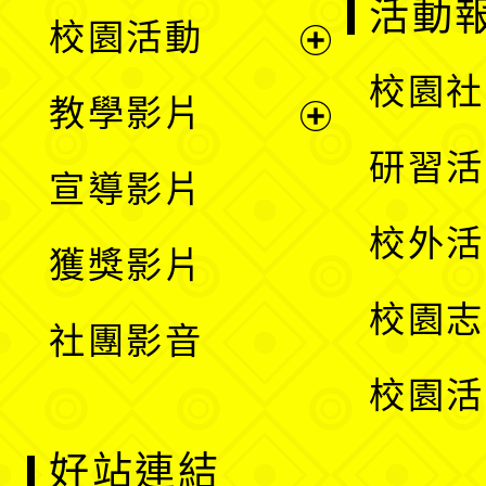
展
活動
校園活動
開
展
校園社
教學影片
選
開
展
研習活
宣導影片
單
選
開
校外活
獲獎影片
單
選
校園志
社團影音
單
校園活
好站連結