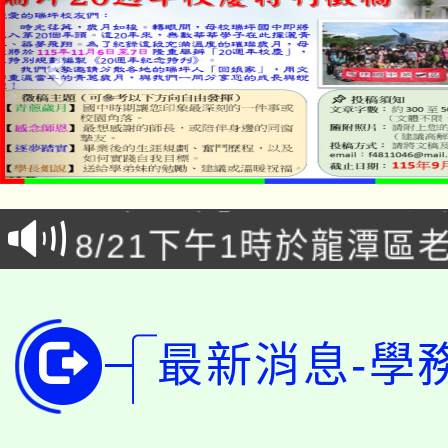
「本色祭」8/29、30
8/21下午1時於龍潭區
場熱烈登場!
YOUNG桃局內行報名
徵才活動。
8月14至27日，桃園
局官網。
最新消息-學
115年桃園市運動會8/1
開!
桃園市低收入戶享有免
田徑場及游泳池舉行。