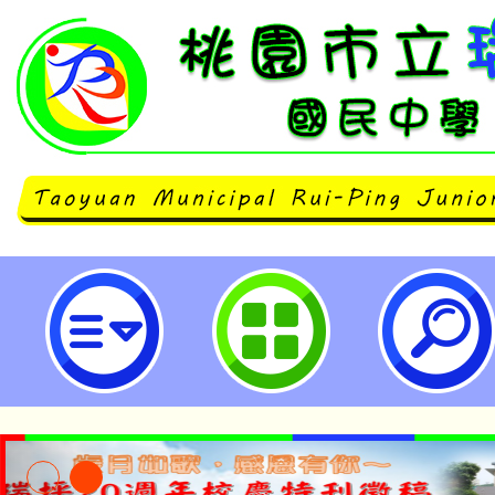
neilrpjhstyc網站設計者：徐嘉裕 N