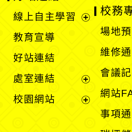
校務
線上自主學習
展
場地預
教育宣導
開
維修通
好站連結
選
會議記
處室連結
單
展
網站F
校園網站
開
展
事項通
選
開