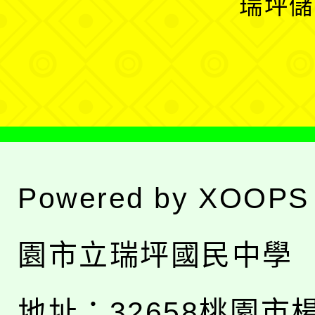
瑞坪儲
單
選
單
Powered by
XOOPS
園市立瑞坪國民中學
地址：
32658桃園市