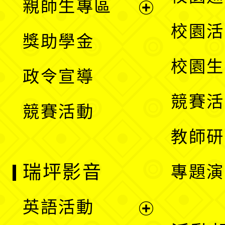
親師生專區
單
開
展
校園活
獎助學金
選
開
校園生
政令宣導
單
選
競賽活
競賽活動
單
教師研
瑞坪影音
專題演
英語活動