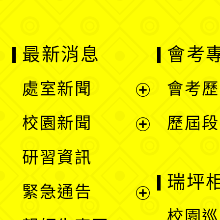
最新消息
會考
處室新聞
會考歷
展
校園新聞
歷屆段
開
展
研習資訊
選
開
瑞坪
緊急通告
單
選
展
校園巡