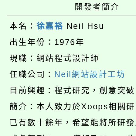
開發者簡介
大園自造教育及科技中心
視費優惠，中低收入戶
大溪自造教育及科技中心
本名：
徐嘉裕
Neil Hsu
份教師增能研習
半價優惠，詳情可洽有
淨零綠生活教案入校路
份教師研習
出生年份：1976年
者。
115年食農教育專業人
會
現職：網站程式設計師
「本色祭」8/29、30
程
任職公司：
Neil網站設計工坊
8/21下午1時於龍潭區
場熱烈登場!
目前興趣：程式研究，創意突破
YOUNG桃局內行報名
徵才活動。
簡介：本人致力於Xoops相關
8月14至27日，桃園
局官網。
已有數十餘年，希望能將所研發
115年桃園市運動會8/1
開!