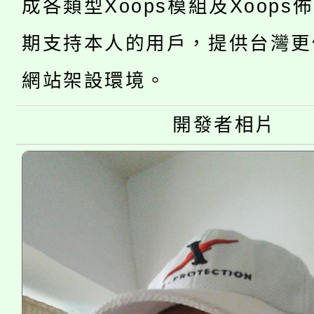
成各類型Xoops模組及Xoops
桃園市低收入戶享有免
田徑場及游泳池舉行。
期支持本人的用戶，提供台灣更
大園自造教育及科技中心
視費優惠，中低收入戶
網站架設環境。
大溪自造教育及科技中心
份教師增能研習
半價優惠，詳情可洽有
開發者相片
淨零綠生活教案入校路
份教師研習
者。
115年食農教育專業人
會
程