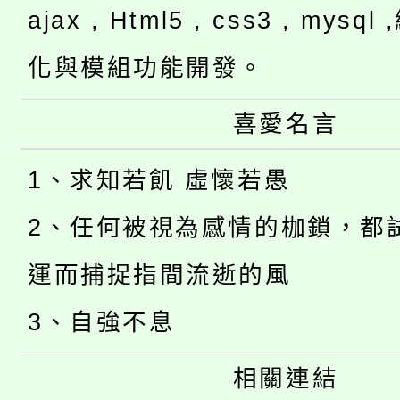
ajax , Html5 , css3 , mysq
化與模組功能開發。
喜愛名言
1、求知若飢 虛懷若愚
2、任何被視為感情的枷鎖，都
運而捕捉指間流逝的風
3、自強不息
相關連結