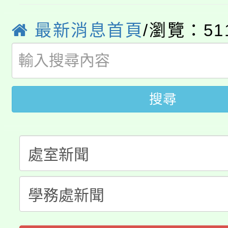
學期銜接期間理賠案件
程
心理、諮商輔導、社會
淨零綠領人才培育課程
學籍身 分審查程序及
最新消息首頁
/瀏覽：51
系所師生報名參加。
公告本校115學年度第1
版
「2026金融保險知識
代理(課)教師甄選結果(
搜尋
桃園市115學年度學生
車」活動
公告本校115學年度第
生本土語及新住民語歌
公告本校115學年度第
代理(課)教師甄選結果(
轉知中國文化大學推廣
代理(課)教師甄選結果(
《TA101》溝通分析