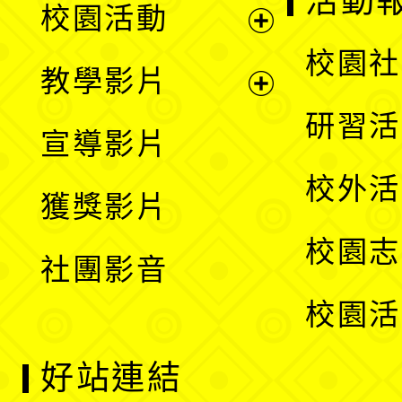
活動
校園活動
開
展
校園社
教學影片
選
開
展
研習活
宣導影片
單
選
開
校外活
獲獎影片
單
選
校園志
社團影音
單
校園活
好站連結