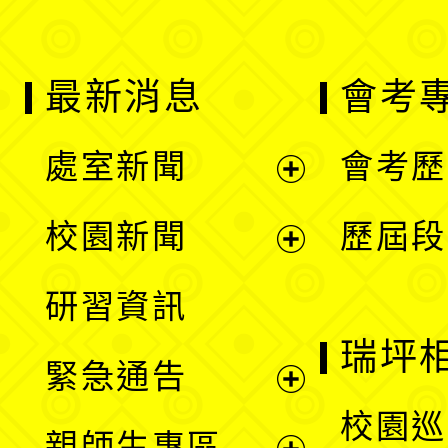
最新消息
會考
處室新聞
會考歷
展
校園新聞
歷屆段
開
展
研習資訊
選
開
瑞坪
緊急通告
單
選
展
校園巡
親師生專區