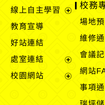
校務
線上自主學習
展
場地預
教育宣導
開
維修通
好站連結
選
會議記
處室連結
單
展
網站F
校園網站
開
展
事項通
選
開
瑞坪儲