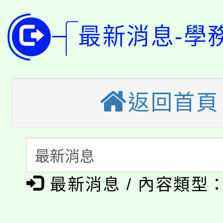
淨零綠領人才培育課程
學籍身 分審查程序及
公告本校115學年度第1
版
最新消息-學
「2026金融保險知識
代理(課)教師甄選結果(
桃園市115學年度學生
車」活動
返回首頁
公告本校115學年度第
生本土語及新住民語歌
公告本校115學年度第
代理(課)教師甄選結果(
轉知中國文化大學推廣
代理(課)教師甄選結果(
淨零綠生活教案入校路
《TA101》溝通分析
最新消息 / 內容類型
115年食農教育專業人
會
程，歡迎學生輔導中心