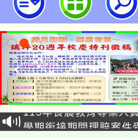
淨零綠生活教案入校路
115年食農教育專業人
會
學期銜接期間理賠案件
程