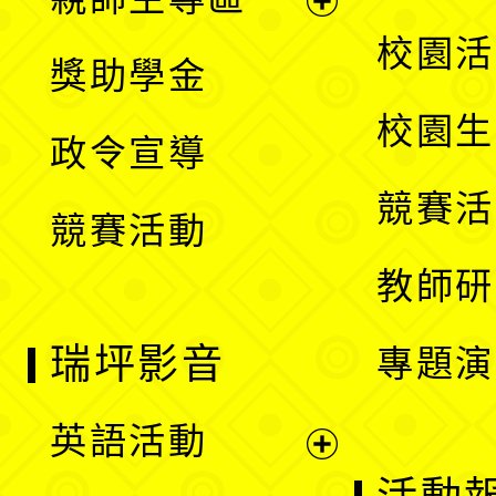
單
開
展
校園活
獎助學金
選
開
校園生
政令宣導
單
選
競賽活
競賽活動
單
教師研
瑞坪影音
專題演
英語活動
展