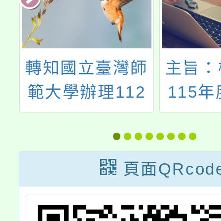
等
轉知國立臺灣師
主旨：
範大學辦理112
115
護
年特優舞蹈團隊
雙全－
隊
展演活動遴選辦
教育」
」
法及報名資訊
1份，
頁面QRcod
必使用
畫附