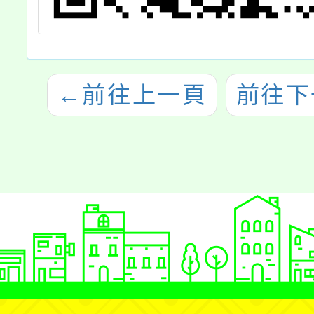
←
前往上一頁
前往下