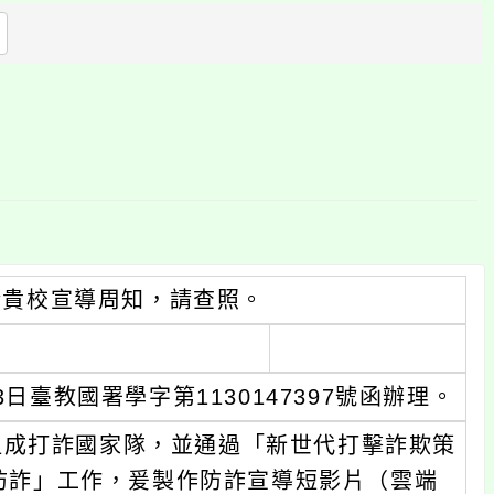
方
區
塊
請貴校宣導周知，請查照。
日臺教國署學字第1130147397號函辦理。
組成打詐國家隊，並通過「新世代打擊詐欺策
「防詐」工作，爰製作防詐宣導短影片（雲端