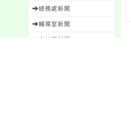
總務處新聞
輔導室新聞
會計室新聞
人事室新聞
內
家長會新聞
內容標籤
最
注意
180
防疫
36
特色
6
公告
1611
學習
109