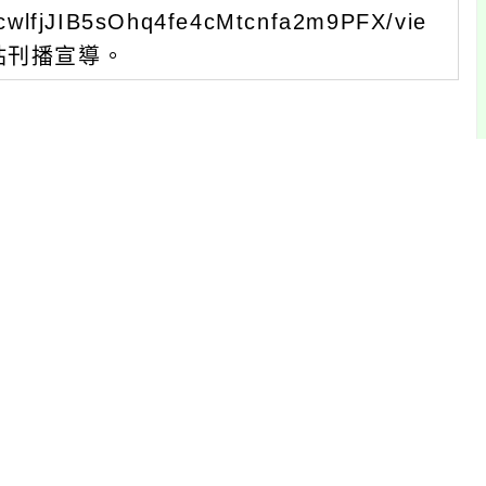
XcwlfjJIB5sOhq4fe4cMtcnfa2m9PFX/vie
網站刊播宣導。