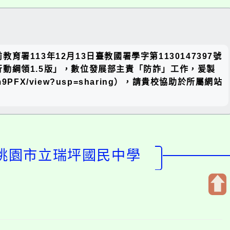
關閉區
13年12月13日臺教國署學字第1130147397號
塊
動綱領1.5版」，數位發展部主責「防詐」工作，爰製
nfa2m9PFX/view?usp=sharing），請貴校協助於所屬網站
-桃園市立瑞坪國民中學
開
啟
上