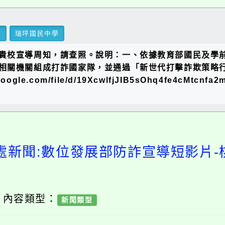
里
瑞坪國民中學
宣導周知，請查照。說明：一、依據教育部國民及學前教育署1
相關機關組成打詐國家隊，並通過「新世代打擊詐欺策略行
gle.com/file/d/19XcwlfjJIB5sOhq4fe4cMtc
處新聞:數位發展部防詐宣導短影片
/ 內容類型：
新聞類型