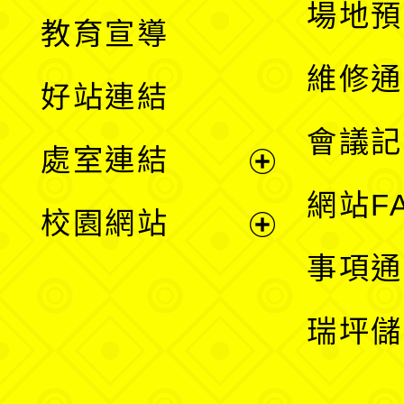
展
場地預
教育宣導
開
維修通
好站連結
選
會議記
處室連結
單
展
網站F
校園網站
開
展
事項通
選
開
瑞坪儲
單
選