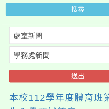
桃園市低收入戶享有免
田徑場及游泳池舉行。
搜尋
大園自造教育及科技中心
視費優惠，中低收入戶
大溪自造教育及科技中心
份教師增能研習
半價優惠，詳情可洽有
淨零綠生活教案入校路
份教師研習
者。
會
送出
本校112學年度體育班