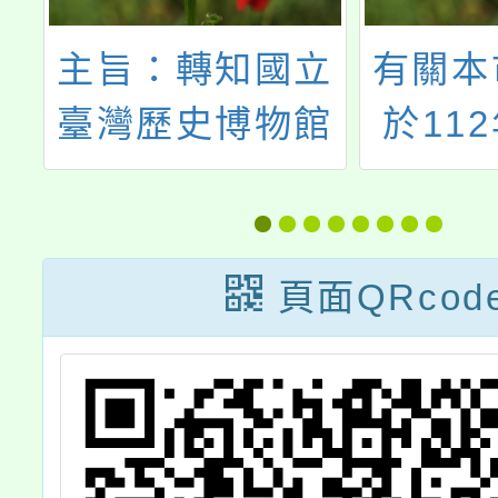
立
有關本市交通局
法務部
館
於112年9月16
夏『漫
上
日辦理「2023公
意說
學
民參與-提升公共
112
線
自行車騎乘安全
犯罪預
頁面QRcod
如
工作坊」，協請
創意短
。
貴校公告相關相
動辦
關資訊，並張貼
表、海