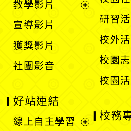
教學影片
選
開
展
研習活
宣導影片
單
選
開
校外活
獲獎影片
單
選
校園志
社團影音
單
校園活
好站連結
校務
線上自主學習