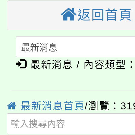
大園自造教育及科技中心
視費優惠，中低收入戶
返回首頁
大溪自造教育及科技中心
份教師增能研習
半價優惠，詳情可洽有
淨零綠生活教案入校路
份教師研習
者。
公告本校115學年度第1
會
最新消息 / 內容類型
「本色祭」8/29、30
代理(課)教師甄選結果
8/21下午1時於龍潭區
場熱烈登場!
告(尚有缺額)
YOUNG桃局內行報名
徵才活動。
最新消息首頁
/瀏覽：31
8月14至27日，桃園
局官網。
115年桃園市運動會8/1
開!