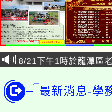
公告本校115學年度第1
「本色祭」8/29、30
代理(課)教師甄選結果
8/21下午1時於龍潭區
場熱烈登場!
告(尚有缺額)
YOUNG桃局內行報名
徵才活動。
8月14至27日，桃園
局官網。
最新消息-學
115年桃園市運動會8/1
開!
桃園市低收入戶享有免
田徑場及游泳池舉行。