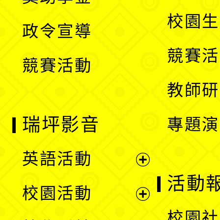
選
開
校園生
政令宣導
單
選
競賽活
競賽活動
單
教師研
瑞坪影音
專題演
英語活動
展
活動
校園活動
開
展
校園社