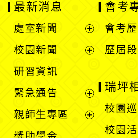
最新消息
會考
處室新聞
會考歷
展
校園新聞
歷屆段
開
展
研習資訊
選
開
瑞坪
緊急通告
單
選
展
校園巡
親師生專區
單
開
展
校園活
獎助學金