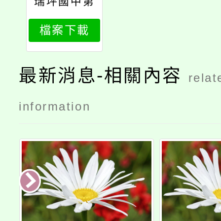
瑞坪國中第
二次體育班
檔案下載
新生入學招
生簡章
最新消息-相關內容
relat
information