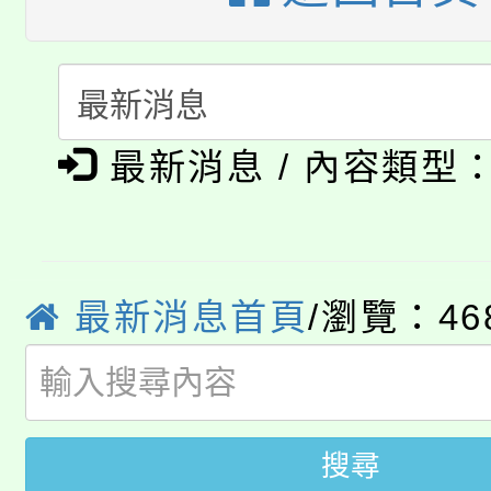
公告本校115學年度第
代理(課)教師甄選結果(
轉知中國文化大學推廣
代理(課)教師甄選結果(
淨零綠生活教案入校路
《TA101》溝通分析
115年食農教育專業人
最新消息 / 內容類型
會
程，歡迎學生輔導中心
學期銜接期間理賠案件
程
心理、諮商輔導、社會
淨零綠領人才培育課程
學籍身 分審查程序及
系所師生報名參加。
最新消息首頁
/瀏覽：46
公告本校115學年度第1
版
「2026金融保險知識
代理(課)教師甄選結果(
桃園市115學年度學生
車」活動
搜尋