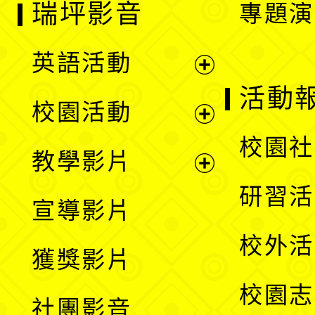
瑞坪影音
專題演
英語活動
展
活動
校園活動
開
展
校園社
教學影片
選
開
展
研習活
宣導影片
單
選
開
校外活
獲獎影片
單
選
校園志
社團影音