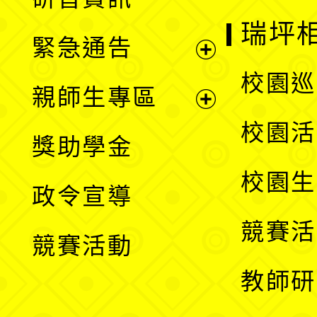
選
開
瑞坪
緊急通告
單
選
展
校園巡
親師生專區
單
開
展
校園活
獎助學金
選
開
校園生
政令宣導
單
選
競賽活
競賽活動
單
教師研