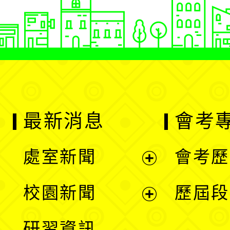
最新消息
會考
處室新聞
會考歷
展
校園新聞
歷屆段
開
展
研習資訊