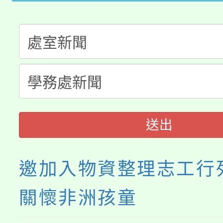
公告本校115學年度第
生本土語及新住民語歌
公告本校115學年度第
代理(課)教師甄選結果(
轉知中國文化大學推廣
代理(課)教師甄選結果(
《TA101》溝通分析
程，歡迎學生輔導中心
送出
心理、諮商輔導、社會
系所師生報名參加。
邀加入物資整理志工行
關懷非洲孩童