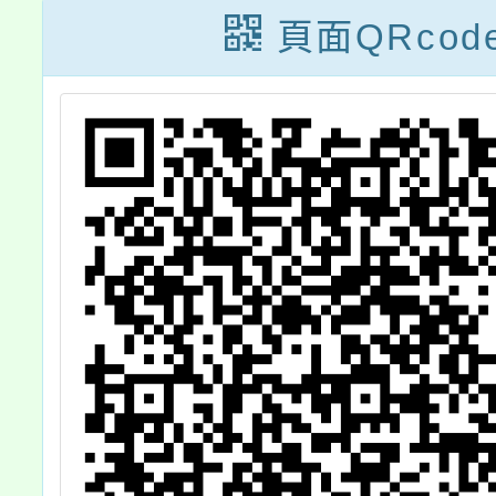
一
20
頁面QRcod
躍
FIN
。