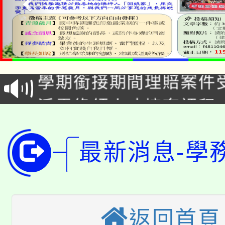
淨零綠生活教案入校路
115年食農教育專業人
會
學期銜接期間理賠案件
程
淨零綠領人才培育課程
學籍身 分審查程序及
公告本校115學年度第1
版
最新消息-學
「2026金融保險知識
代理(課)教師甄選結果(
桃園市115學年度學生
車」活動
公告本校115學年度第
生本土語及新住民語歌
返回首頁