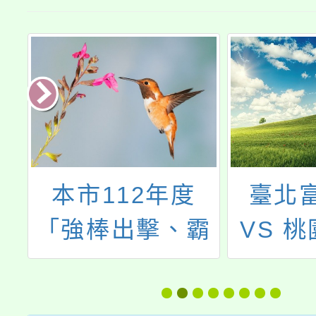
本市112年度
臺北
部
「強棒出擊、霸
VS 
學
凌出局」友善校
航猿｜2
遴
園宣導活動
｜193