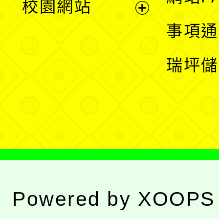
校園網站
開
展
事項通
選
開
瑞坪儲
單
選
單
Powered by
XOOPS