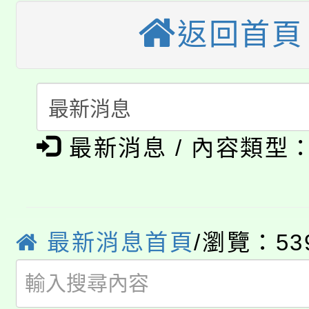
公告本校115學年度第
返回首頁
生本土語及新住民語歌
公告本校115學年度第
代理(課)教師甄選結果(
轉知中國文化大學推廣
代理(課)教師甄選結果(
淨零綠生活教案入校路
《TA101》溝通分析
最新消息 / 內容類型
115年食農教育專業人
會
程，歡迎學生輔導中心
學期銜接期間理賠案件
程
心理、諮商輔導、社會
淨零綠領人才培育課程
學籍身 分審查程序及
最新消息首頁
/瀏覽：53
系所師生報名參加。
公告本校115學年度第1
版
「2026金融保險知識
代理(課)教師甄選結果(