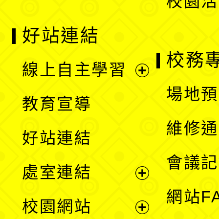
校園活
好站連結
校務
線上自主學習
展
場地預
教育宣導
開
維修通
好站連結
選
會議記
處室連結
單
展
網站F
校園網站