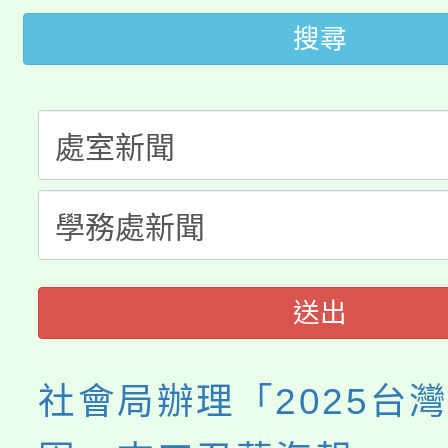
搜尋
桃園市115學年度學生
車」活動
公告本校115學年度第
生本土語及新住民語歌
公告本校115學年度第
代理(課)教師甄選結果(
轉知中國文化大學推廣
代理(課)教師甄選結果(
《TA101》溝通分析
程，歡迎學生輔導中心
送出
心理、諮商輔導、社會
社會局辦理「2025台
系所師生報名參加。