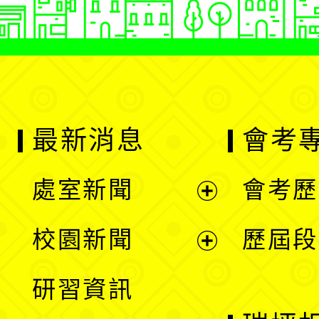
最新消息
會考
處室新聞
會考歷
展
校園新聞
歷屆段
開
展
研習資訊
選
開