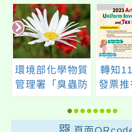
育
環境部化學物質
轉知1
轉
管理署「臭蟲防
發票推
選
治方法」宣導
稅美術
海報活
請鼓勵
頁面QRcod