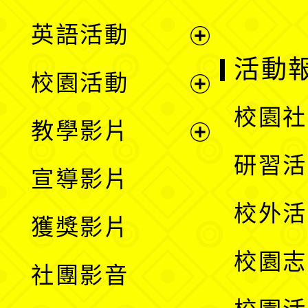
英語活動
展
活動
校園活動
開
展
校園社
教學影片
選
開
展
研習活
宣導影片
單
選
開
校外活
獲獎影片
單
選
校園志
社團影音
單