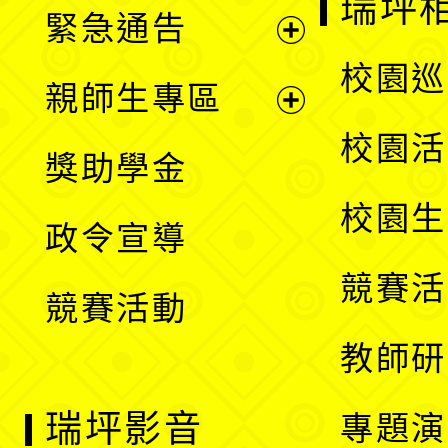
瑞坪
緊急通告
單
選
展
校園巡
親師生專區
單
開
展
校園活
獎助學金
選
開
校園生
政令宣導
單
選
競賽活
競賽活動
單
教師研
瑞坪影音
專題演