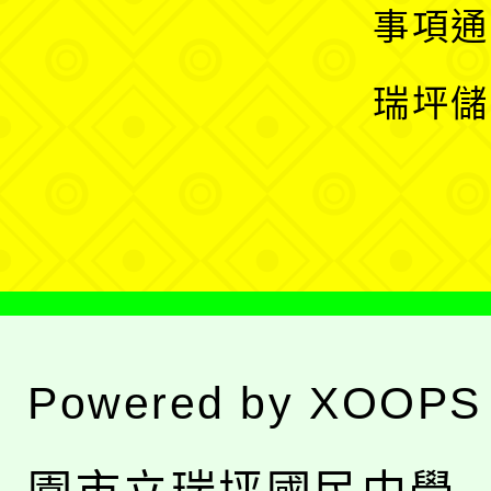
開
展
事項通
選
開
瑞坪儲
單
選
單
Powered by
XOOPS