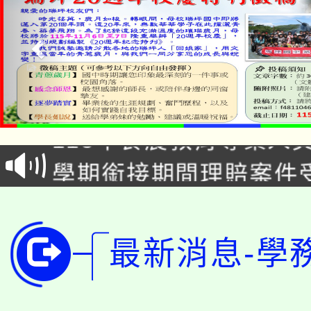
淨零綠生活教案入校路
115年食農教育專業人
會
學期銜接期間理賠案件
程
淨零綠領人才培育課程
學籍身 分審查程序及
公告本校115學年度第1
版
最新消息-學
「2026金融保險知識
代理(課)教師甄選結果(
桃園市115學年度學生
車」活動