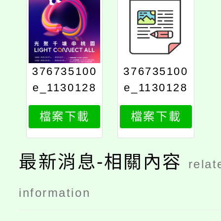
376735100
376735100
e_1130128
e_1130128
565_attach
565_attach
檔案下載
檔案下載
3
2
最新消息-相關內容
relat
information