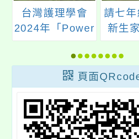
請七年級新生及
配合政
r
新生家長注意:
導保護
理
制服廠商明天
益暨落
護
8/28(三)休息不
少年成
得
到校服務更換或
頁面QRcod
及增購!!