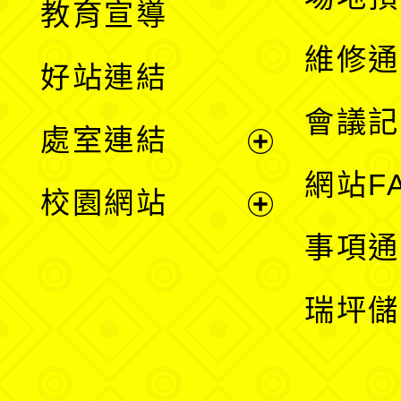
教育宣導
開
維修通
好站連結
選
會議記
處室連結
單
展
網站F
校園網站
開
展
事項通
選
開
瑞坪儲
單
選
單