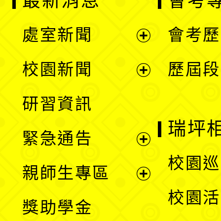
最新消息
會考
處室新聞
會考歷
展
校園新聞
歷屆段
開
展
研習資訊
選
開
瑞坪
緊急通告
單
選
展
校園巡
親師生專區
單
開
展
校園活
獎助學金
選