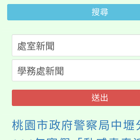
轉知苗栗縣政府辦理11
《TA101》溝通分析
搜尋
桃園市115學年度學生
縣市「校園短影音徵選
程，歡迎學生輔導中心
「桃園市補助參觀特色
要點
門員」簡章及活動海報
心理、諮商輔導、社會
115年度「教育部表揚
展演活動實施計畫」
踴躍報名參加。
系所師生報名參加。
義教育推展貢獻獎」
送出
桃園市政府警察局中壢