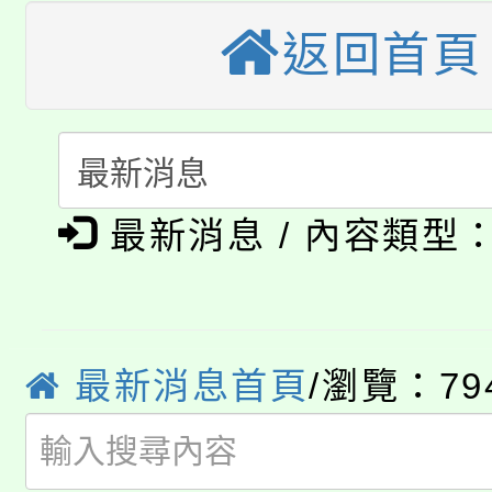
桃園市115學年度學生
縣市「校園短影音徵選
程，歡迎學生輔導中心
返回首頁
「桃園市補助參觀特色
要點
門員」簡章及活動海報
心理、諮商輔導、社會
115年度「教育部表揚
展演活動實施計畫」
踴躍報名參加。
系所師生報名參加。
公告本校115學年度第1
義教育推展貢獻獎」
最新消息 / 內容類型
「2026金融保險知識
代理(課)教師甄選結果(
桃園市115學年度學生
車」活動
公告本校115學年度第
生本土語及新住民語歌
最新消息首頁
/瀏覽：79
公告本校115學年度第
代理(課)教師甄選結果(
轉知中國文化大學推廣
代理(課)教師甄選結果(