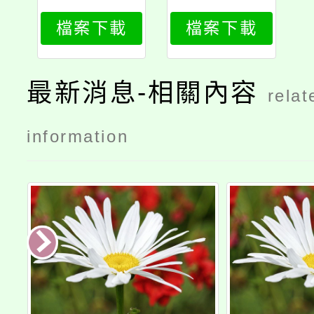
330_attach
330_attach
檔案下載
檔案下載
3
2
最新消息-相關內容
relat
information