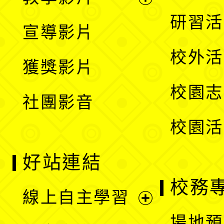
選
開
展
研習活
宣導影片
單
選
開
校外活
獲獎影片
單
選
校園志
社團影音
單
校園活
好站連結
校務
線上自主學習
展
場地預