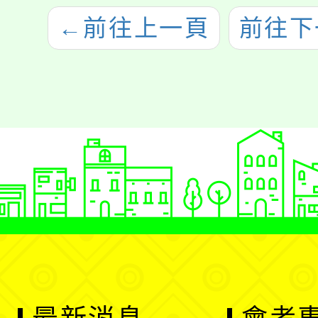
←
前往上一頁
前往下