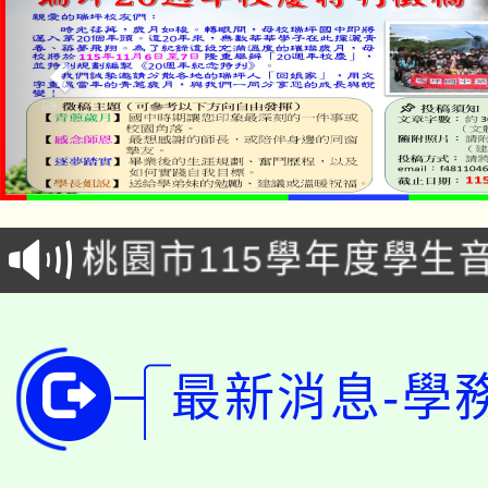
公告本校115學年度第1
「2026金融保險知識
代理(課)教師甄選結果(
桃園市115學年度學生
車」活動
公告本校115學年度第
生本土語及新住民語歌
公告本校115學年度第
代理(課)教師甄選結果(
最新消息-學
轉知中國文化大學推廣
代理(課)教師甄選結果(
轉知苗栗縣政府辦理11
《TA101》溝通分析