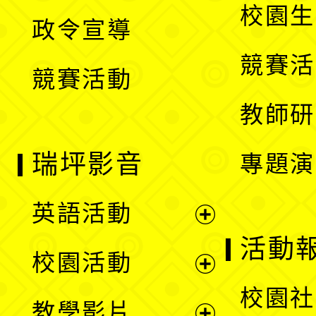
開
校園生
政令宣導
單
選
競賽活
競賽活動
單
教師研
瑞坪影音
專題演
英語活動
展
活動
校園活動
開
展
校園社
教學影片