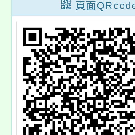
育部學
頁面QRcod
助學校
殊專長
計畫一
申請學
成線上
將書面
(113)
前函報