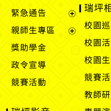
選
開
瑞坪
緊急通告
單
選
展
校園巡
親師生專區
單
開
展
校園活
獎助學金
選
開
校園生
政令宣導
單
選
競賽活
競賽活動
單
教師研