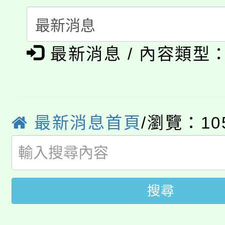
「本色祭」8/29、30
程
8/21下午1時於龍潭區
場熱烈登場!
最新消息 / 內容類型
YOUNG桃局內行報名
徵才活動。
8月14至27日，桃園
局官網。
115年桃園市運動會8/1
開!
最新消息首頁
/瀏覽：10
桃園市低收入戶享有免
田徑場及游泳池舉行。
大園自造教育及科技中心
視費優惠，中低收入戶
搜尋
大溪自造教育及科技中心
份教師增能研習
半價優惠，詳情可洽有
淨零綠生活教案入校路
份教師研習