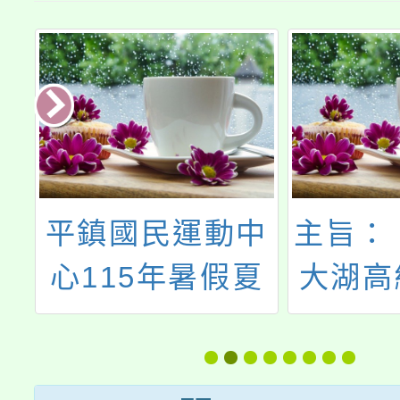
假
平鎮國民運動中
主旨：
揮
心115年暑假夏
大湖高
不
令營運動休閒課
業學校
程
年度第