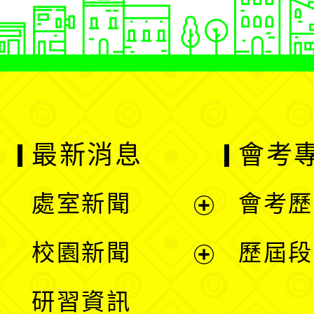
最新消息
會考
處室新聞
會考歷
展
校園新聞
歷屆段
開
展
研習資訊