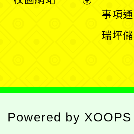
開
展
事項通
選
開
瑞坪儲
單
選
單
Powered by
XOOPS