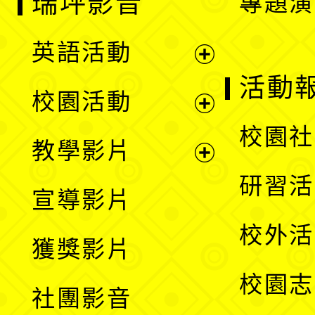
瑞坪影音
專題演
英語活動
展
活動
校園活動
開
展
校園社
教學影片
選
開
展
研習活
宣導影片
單
選
開
校外活
獲獎影片
單
選
校園志
社團影音
單