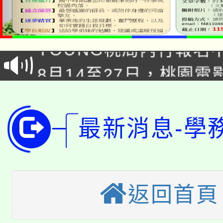
8/21下午1時於龍潭區
場熱烈登場!
YOUNG桃局內行報名
徵才活動。
8月14至27日，桃園
局官網。
115年桃園市運動會8/1
開!
桃園市低收入戶享有免
田徑場及游泳池舉行。
最新消息-學
大園自造教育及科技中心
視費優惠，中低收入戶
大溪自造教育及科技中心
份教師增能研習
半價優惠，詳情可洽有
淨零綠生活教案入校路
返回首頁
份教師研習
者。
115年食農教育專業人
會