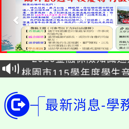
公告本校115學年度第1
「2026金融保險知識
代理(課)教師甄選結果(
桃園市115學年度學生
車」活動
公告本校115學年度第
生本土語及新住民語歌
公告本校115學年度第
代理(課)教師甄選結果(
最新消息-學
轉知中國文化大學推廣
代理(課)教師甄選結果(
轉知苗栗縣政府辦理11
《TA101》溝通分析