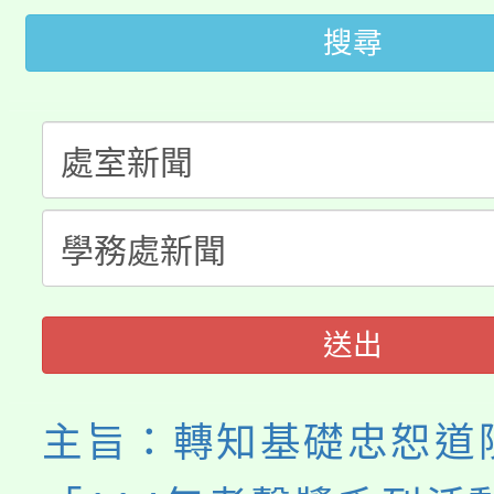
代理(課)教師甄選結果(
搜尋
轉知苗栗縣政府辦理11
《TA101》溝通分析
桃園市115學年度學生
縣市「校園短影音徵選
程，歡迎學生輔導中心
「桃園市補助參觀特色
要點
門員」簡章及活動海報
心理、諮商輔導、社會
115年度「教育部表揚
展演活動實施計畫」
踴躍報名參加。
系所師生報名參加。
義教育推展貢獻獎」
送出
主旨：轉知基礎忠恕道