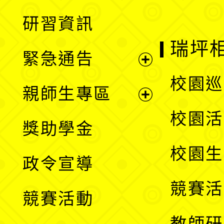
開
展
研習資訊
選
開
瑞坪
緊急通告
單
選
展
校園巡
親師生專區
單
開
展
校園活
獎助學金
選
開
校園生
政令宣導
單
選
競賽活
競賽活動
單
教師研