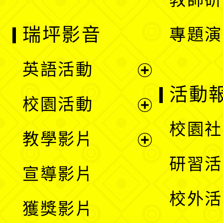
瑞坪影音
專題演
英語活動
展
活動
校園活動
開
展
校園社
教學影片
選
開
展
研習活
宣導影片
單
選
開
校外活
獲獎影片
單
選