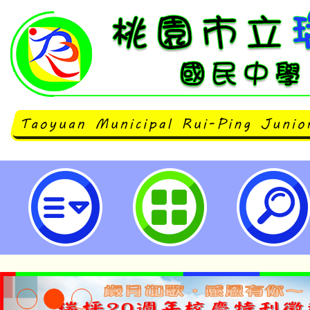
主旨：轉知基礎忠恕道院辦理「11
活動」一案 ，詳如說明，並請踴躍
照。-桃園市立瑞坪國民中學