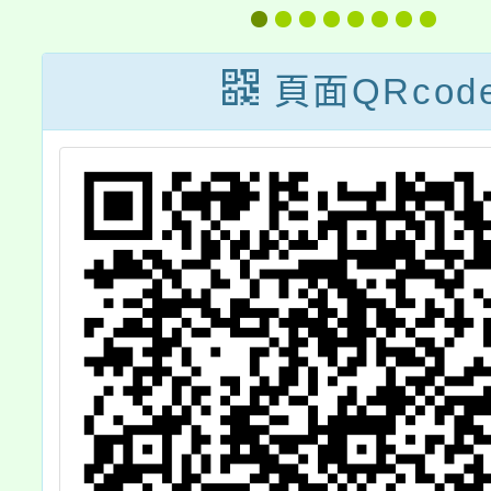
域
紀錄片計畫」成
，
果作品，敬請協
頁面QRcod
留
助推廣並轉知所
屬機關學校，至
憾
紉公誼，請查
照。