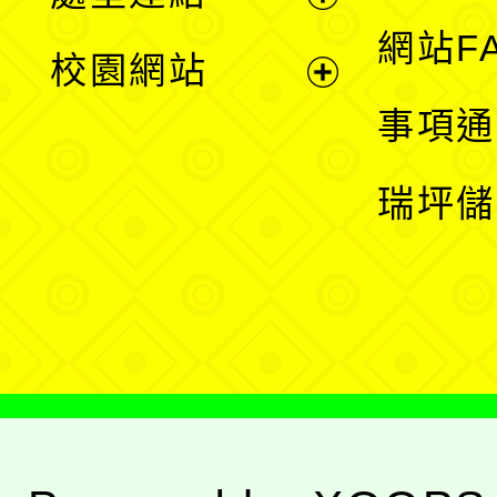
單
展
網站F
校園網站
開
展
事項通
選
開
瑞坪儲
單
選
單