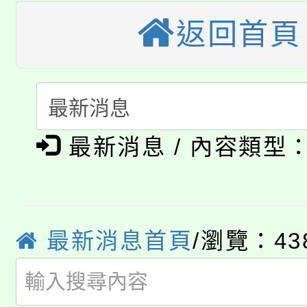
桃園市115學年度學生
返回首頁
縣市「校園短影音徵選
程，歡迎學生輔導中心
「桃園市補助參觀特色
要點
門員」簡章及活動海報
心理、諮商輔導、社會
115年度「教育部表揚
展演活動實施計畫」
踴躍報名參加。
系所師生報名參加。
公告本校115學年度第1
義教育推展貢獻獎」
最新消息 / 內容類型
「2026金融保險知識
代理(課)教師甄選結果(
桃園市115學年度學生
車」活動
公告本校115學年度第
生本土語及新住民語歌
最新消息首頁
/瀏覽：43
公告本校115學年度第
代理(課)教師甄選結果(
轉知中國文化大學推廣